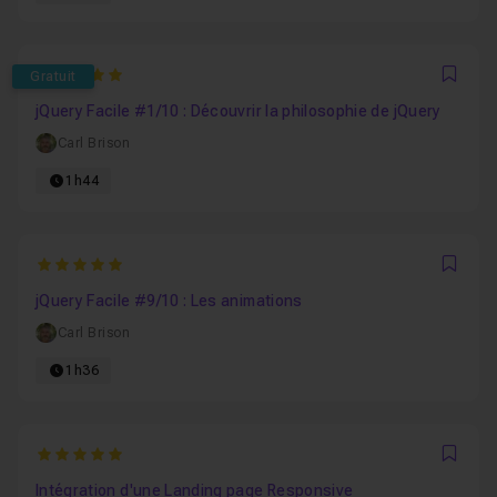
5
Gratuit
Favo
jQuery Facile #1/10 : Découvrir la philosophie de jQuery
Carl Brison
1h44
5
Favo
jQuery Facile #9/10 : Les animations
Carl Brison
1h36
5
Favo
Intégration d'une Landing page Responsive