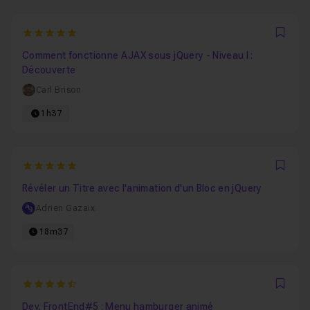
5
Favo
Comment fonctionne AJAX sous jQuery - Niveau I :
Découverte
Carl Brison
1h37
5
Favo
Révéler un Titre avec l'animation d'un Bloc en jQuery
Adrien Gazaix
18m37
4.75
Favo
Dev. FrontEnd#5 : Menu hamburger animé