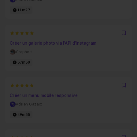
11m27
5
Favo
Créer un galerie photo via l'API d'Instagram
Graphoeil
57m58
5
Favo
Créer un menu mobile responsive
Adrien Gazaix
49m55