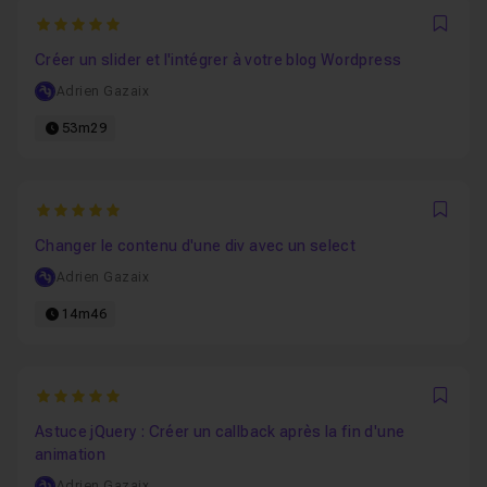
5
Favo
Créer un slider et l'intégrer à votre blog Wordpress
Adrien Gazaix
53m29
5
Favo
Changer le contenu d'une div avec un select
Adrien Gazaix
14m46
5
Favo
Astuce jQuery : Créer un callback après la fin d'une
animation
Adrien Gazaix