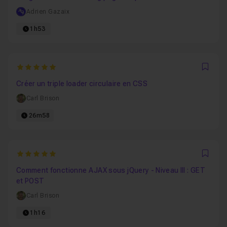
Adrien Gazaix
1h53
5
Favo
Créer un triple loader circulaire en CSS
Carl Brison
26m58
5
Favo
Comment fonctionne AJAX sous jQuery - Niveau III : GET
et POST
Carl Brison
1h16