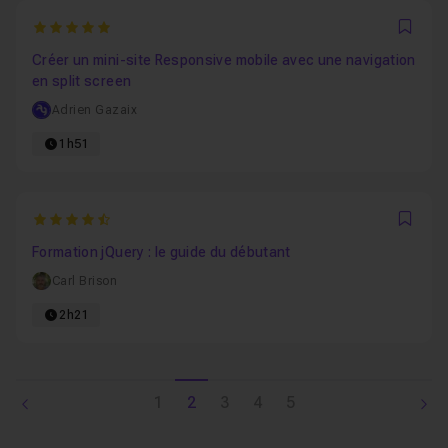
5
Favo
Créer un mini-site Responsive mobile avec une navigation
en split screen
Adrien Gazaix
1h51
4.975
Favo
Formation jQuery : le guide du débutant
Carl Brison
2h21
1
2
3
4
5