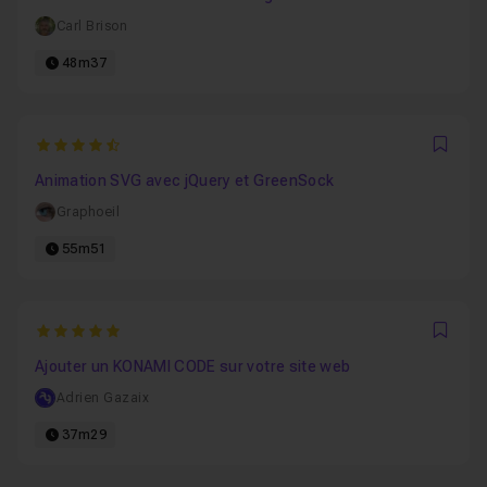
Carl Brison
48m37
4.8
Favo
Animation SVG avec jQuery et GreenSock
Graphoeil
55m51
5
Favo
Ajouter un KONAMI CODE sur votre site web
Adrien Gazaix
37m29