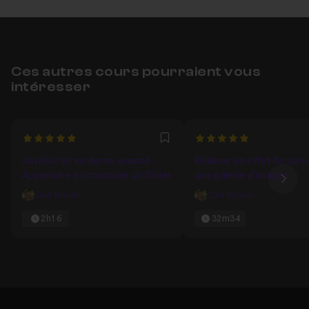
Ces autres cours pourraient vous
intéresser
5
5
Favori
JavaScript moderne avancé -
Réaliser un effet de surv
Apprendre à construire un Slider
une galerie d'images
Ima
Carl Brison
Carl Brison
2h16
32m34