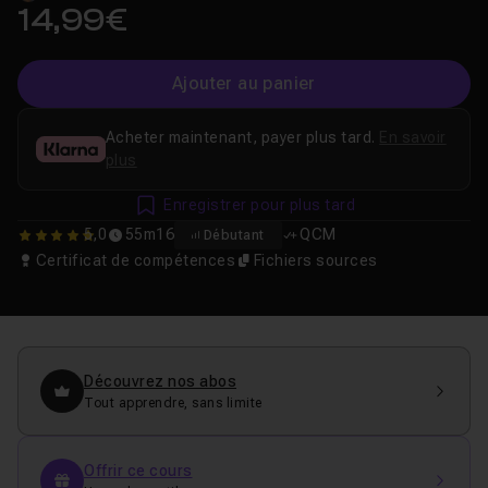
14,99€
Ajouter au panier
Acheter maintenant, payer plus tard.
En savoir
plus
Enregistrer pour plus tard
5,0
55m16
QCM
Débutant
5
Certificat de compétences
Fichiers sources
Découvrez nos abos
Tout apprendre, sans limite
Offrir ce cours