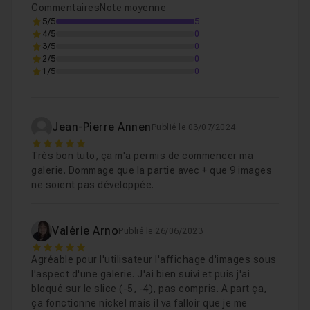
Leçon 6
Commentaires
Note moyenne
5/5
5
4/5
0
3/5
Faire fonctionner le lien de fermeture
0
04m1
Leçon 7
2/5
0
1/5
0
Conclusion
02m19
Leçon 8
Jean-Pierre Annen
Publié le 03/07/2024
5
Très bon tuto, ça m'a permis de commencer ma
galerie. Dommage que la partie avec + que 9 images
ne soient pas développée.
Valérie Arno
Publié le 26/06/2023
5
Agréable pour l'utilisateur l'affichage d'images sous
l'aspect d'une galerie. J'ai bien suivi et puis j'ai
bloqué sur le slice (-5, -4), pas compris. A part ça,
ça fonctionne nickel mais il va falloir que je me