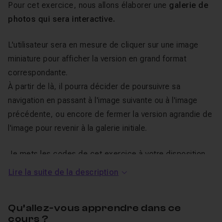
Pour cet exercice, nous allons élaborer une
galerie de
photos qui sera interactive.
L'utilisateur sera en mesure de cliquer sur une image
miniature pour afficher la version en grand format
correspondante.
À partir de là, il pourra décider de poursuivre sa
navigation en passant à l'image suivante ou à l'image
précédente, ou encore de fermer la version agrandie de
l'image pour revenir à la galerie initiale.
Je mets les codes de cet exercice à votre disposition.
Un QCM vous permet de valider vos nouvelles
Lire la suite de la description
connaissances jQuery.
Qu’allez-vous apprendre dans ce
Pour apprendre rapidement et facilement le jQuery :
cours ?
découvrez le premier
épisode gratuit !