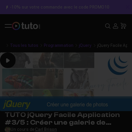
-10% sur votre commande avec le code PROMO10
C
Recher
USE
Pa
Tous les tutos
Programmation
jQuery
jQuery Facile Appl
Play
TUTO jQuery Facile Application
#3/5 : Créer une galerie de
photos
Un cours de
Carl Brison