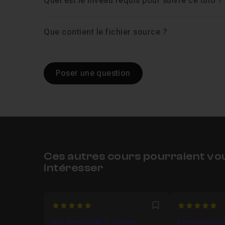
Quel est le niveau requis pour suivre ce tuto ?
Que contient le fichier source ?
Poser une question
Ces autres cours pourraient vo
intéresser
5
5
Favori
Dev. FrontEnd#7 : Galerie
Formation com