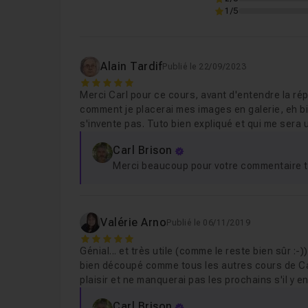
1/5
Leçon 7
Mise en place du responsive
04m
Alain Tardif
Publié le 22/09/2023
Leçon 8
Conclusion
32s
5
Merci Carl pour ce cours, avant d'entendre la ré
comment je placerai mes images en galerie, eh bie
s'invente pas. Tuto bien expliqué et qui me sera 
Leçon 9
Présentation de la série Dev. FrontE
Carl Brison
Merci beaucoup pour votre commentaire trè
Valérie Arno
Publié le 06/11/2019
5
Génial... et très utile (comme le reste bien sûr :
bien découpé comme tous les autres cours de Carl
plaisir et ne manquerai pas les prochains s'il y en 
Carl Brison