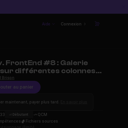
C
Aide
Connexion
Panier
 FrontEnd #8 : Galerie
sur différentes colonnes
l Brison
jouter au panier
er maintenant, payer plus tard.
En savoir plus
33
QCM
Débutant
compétences
Fichiers sources
isionnage illimité