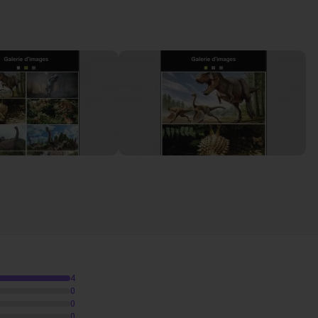
02m12
23
4
0
53
0
0