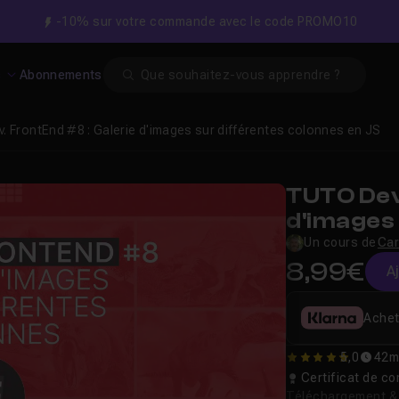
-10% sur votre commande avec le code PROMO10
Search
s
Abonnements
v. FrontEnd #8 : Galerie d'images sur différentes colonnes en JS
TUTO Dev.
d'images 
en JS
Un cours de
Car
8,99€
A
Achet
5,0
42m
5
Certificat de 
Téléchargement & v