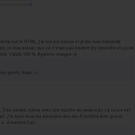
0
16
ponse sur le HTML, j'ai mis sur pause et je me suis demandé
n, je dois avouer que ce n'était pas évident d'y répondre et ça ne
utile. Validé 100 % #galerie-images-js
nd
03m18
Voir
s gentil, Alain ;-)
-)). Très simple, même avec une touche de javascript. Le cours est
. J'ai suivi tous les épisodes des dev. FrontEnd avec grand
a . À bientôt Carl.