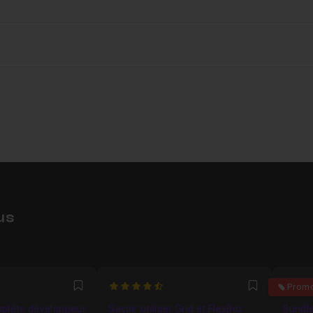
us
4.88
5
Prom
Favori
Favori
plète développeur
Savoir utiliser Grid et FlexBox
Bundl