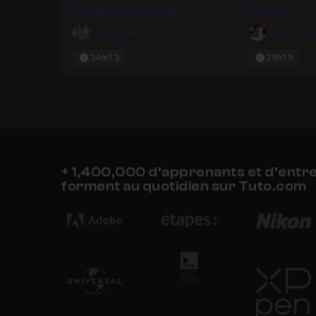
d'images en JavaScript
Front-End
Carl Brison
Enzo Ustar
34m13
29h19
+ 1,400,000 d’apprenants et d’entr
forment au quotidien sur Tuto.com