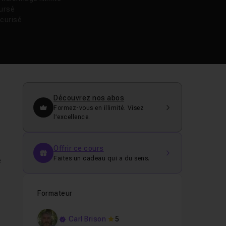
oursé
curisé
Découvrez nos abos
Formez-vous en illimité. Visez
l’excellence.
Offrir ce cours
Faites un cadeau qui a du sens.
e
Formateur
Carl Brison
5