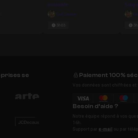
ensemble
Subgri
Layout
iz
Carl Brison
Ca
3h03
3h
eprises se
Paiement 100% séc
Vos données sont chiffrées et 
Besoin d’aide ?
Notre équipe répond à vos ques
16h.
Support par
e-mail
ou par télé