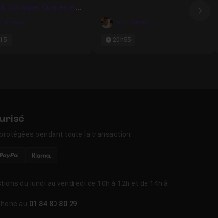
d, Container Queries et
Ima
s Nouvelle Génération
rl Brison
Enzo Ustariz
15
20h55
urisé
protégées pendant toute la transaction.
tions du lundi au vendredi de 10h à 12h et de 14h à
phone au
01 84 80 80 29
.