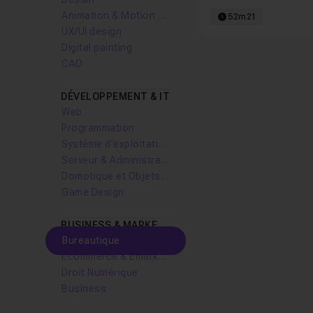
Animation & Motion design
52m21
UX/UI design
Digital painting
CAO
DÉVELOPPEMENT & IT
Web
Programmation
Système d'exploitation
Serveur & Administration Systèmes
Domotique et Objets Connectés
Game Design
BUSINESS & MARKETING
Bureautique
Ecommerce & Emarketing
Droit Numérique
Business