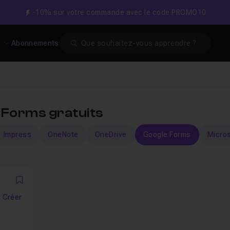
-10% sur votre commande avec le code PROMO10
Search
s
Abonnements
 Forms gratuits
Impress
OneNote
OneDrive
Google Forms
Micros
Favori
: Créer
zz