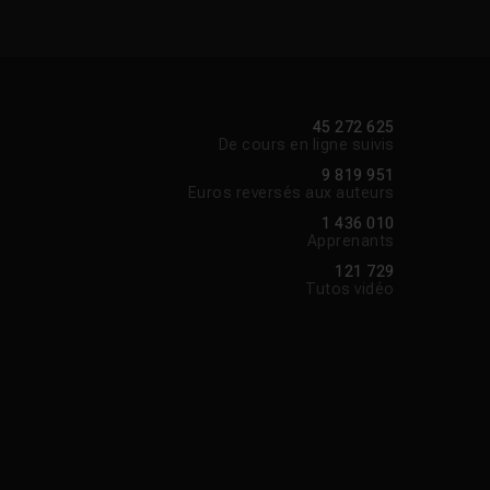
45 272 625
De cours en ligne suivis
9 819 951
Euros reversés aux auteurs
1 436 010
Apprenants
121 729
Tutos vidéo