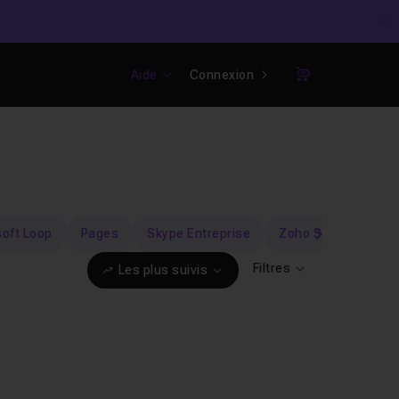
C
Aide
Connexion
Panier
oft Loop
Pages
Skype Entreprise
Zoho Sign
Zoo
suivant
Filtres
Les plus suivis