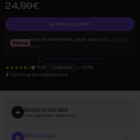
24,99€
Ajouter au panier
Acheter maintenant, payer plus tard.
En savoir
plus
Enregistrer pour plus tard
5,0
1h38
QCM
Débutant
5
Certificat de compétences
Découvrez nos abos
Tout apprendre, sans limite
Offrir ce cours