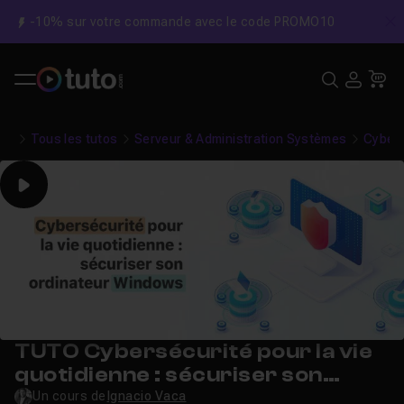
-10% sur votre commande avec le code PROMO10
C
Recher
USE
Pa
Tous les tutos
Serveur & Administration Systèmes
Cybers
Play
TUTO Cybersécurité pour la vie
quotidienne : sécuriser son
ordinateur Windows
Un cours de
Ignacio Vaca