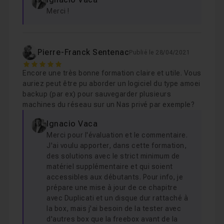
dans la vie informatique,
Merci !
Énumérer les risques liés à l'utilisation de l'internet,
Élaborer un modèle de menaces personnalisé,
Pierre-Franck Sentenac
Sécuriser la configuration d'un ordinateur Windows,
Publié le 28/04/2021
5
Chiffrer son disque dur et ses données,
Encore une très bonne formation claire et utile. Vous
auriez peut être pu aborder un logiciel du type amoei
Échanger des fichiers confidentiels en toute
backup (par ex) pour sauvegarder plusieurs
sécurité,
machines du réseau sur un Nas privé par exemple?
Mettre en place un système de sauvegardes,
Ignacio Vaca
Appliquer des règles de sécurité aux dispositifs USB.
Merci pour l'évaluation et le commentaire.
Valider vos connaissances grâce à un
QCM
de fin de
J'ai voulu apporter, dans cette formation,
des solutions avec le strict minimum de
formation.
matériel supplémentaire et qui soient
accessibles aux débutants. Pour info, je
Personnellement, j'ai plus de 15 ans de souvenirs et
prépare une mise à jour de ce chapitre
toutes mes informations d'état civil et financières
avec Duplicati et un disque dur rattaché à
la box, mais j'ai besoin de la tester avec
stockées sur mon ordinateur.
d'autres box que la freebox avant de la