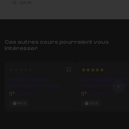
ID : 162191
Ces autres cours pourraient vous
intéresser
0
5
Favori
Protégez-vous des
Cybersécurité pour la vi
cybermenaces : le cours
quotidienne : être en séc
Ima
complet
sur internet
Ignacio Vaca
Ignacio Vaca
5h13
1h25