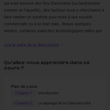
qui avait souvent des fins d'activisme (ou hacktivisme
comme on l'appelle), des hackeur·euse·s cherchaient à
faire tomber un système pour nuire à une société
commerciale ou à un état mais, depuis quelques
années, certaines avancées technologiques telles que
l'
Internet
, les cryptomonnaies, et les objets connectés
leur permettent de monétiser beaucoup plus facilement
Lire la suite de la description
leurs activités criminelles.
Qu’allez-vous apprendre dans ce
Ces avancées technologiques-là et d'autres encore
cours ?
permettent aussi aux sociétés commerciales de pister
les utilisateurs avec plus de précision dans le but de leur
présenter des publicités plus efficaces et les inciter à
Plan de cours
plus dépenser.
Chapitre 1
Introduction
Les gouvernements ne sont pas restés à la traîne de ce
Chapitre 2
Le paysage de la Cybersécurité
progrès et mettent en place des systèmes de plus en