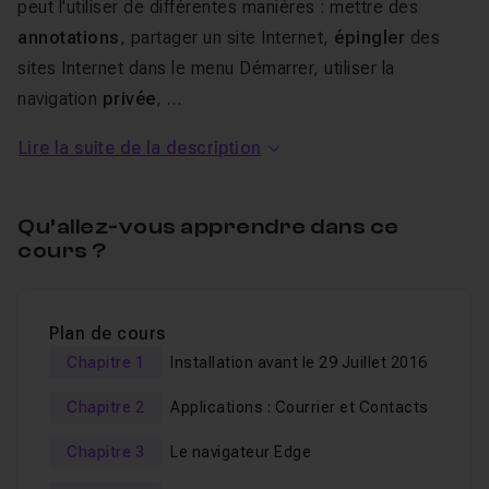
peut l'utiliser de différentes manières : mettre des
annotations
, partager un site Internet,
épingler
des
sites Internet dans le menu Démarrer, utiliser la
navigation
privée
, …
Lire la suite de la description
Dans
Windows
10, on peut maintenant mieux gérer les
différentes fenêtres ouvertes et les disposer
correctement à l'écran tout en gardant une bonne
Qu’allez-vous apprendre dans ce
lisibilité
. Autre nouveauté : la
gestion des bureaux
, ce
cours ?
qui vous permettra de gagner du temps et là aussi, de
mieux gérer vos différentes fenêtres.
Plan de cours
Chapitre 1
Installation avant le 29 Juillet 2016
Vous allez aussi
apprendre les bases de Windows
:
déplacer des fichiers
(images, documents, musiques,
Chapitre 2
Applications : Courrier et Contacts
vidéos), créer des
dossiers
, gérer les mises en veille,
Chapitre 3
Le navigateur Edge
importer
des photos et des vidéos, installer des
applications
, récupérer des documents de la corbeille.