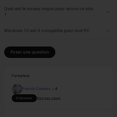
permet aussi d'ajouter des rendez-vous, des
Quel est le niveau requis pour suivre ce tuto
Chapitre 3 : Le navigateur Edge
21m12
anniversaires, …
Voir
?
En résumé, cette formation, de
Chapitre 4 : L'assistante Cortana
plus de 3 heures
, vous
10m02
Windows 10 est-il compatibe pour tout PC
Voir
permettra d'utiliser Windows 10, de façon
optimale
.
Chapitre 5 : Utilisation générale de Windows 10
1h1
Poser une question
Chapitre 6 : Personnalisation
43m20
Formateur
Patrick Combes
4
S'abonner
Voir ses cours