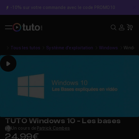
-10% sur votre commande avec le code PROMO10
C
Recher
USE
Pa
Tous les tutos
Système d'exploitation
Windows
Window
Play
TUTO Windows 10 - Les bases
Un cours de
Patrick Combes
24,99€