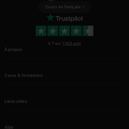
Cours en français
4.7 sur
1363 avis
À propos
Qui sommes-nous ?
Le blog
Cours & formations
Tous les tutos
Formations éligibles CPF
Liens utiles
Formations certifiantes
Formations IA
Entreprises
Tutos gratuits
Abonnement Tuto.com
Aide