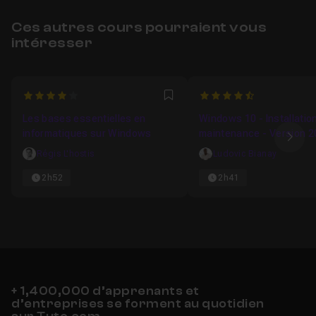
Ces autres cours pourraient vous
intéresser
4
4.6666666666667
Favori
Les bases essentielles en
Windows 10 - Installation
informatiques sur Windows
maintenance - Version 
Ima
Régis L'hostis
Ludovic Bianay
2h52
2h41
+ 1,400,000 d’apprenants et
d’entreprises se forment au quotidien