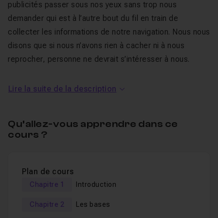
publicités passer sous nos yeux sans trop nous
demander qui est à l’autre bout du fil en train de
collecter les informations de notre navigation. Nous nous
disons que si nous n’avons rien à cacher ni à nous
reprocher, personne ne devrait s’intéresser à nous.
Mais ce n’est pas parce que nous ne posons pas la
Lire la suite de la description
question, que derrière un bon nombre des services que
nous utilisons il n’y a pas des régies publicitaires, des
Qu’allez-vous apprendre dans ce
spécialistes de la propagande et des agences de
cours ?
surveillance qui font tout pour récolter de plus en plus
d’informations sur tou·te·s et sur chacun·e d’entre nous.
L’Internet est devenu, ces dernières années une vraie
Plan de cours
mine d’or pour collecter des données sur la population.
Chapitre 1
Introduction
Des données que nous partageons volontiers à travers
Chapitre 2
Les bases
notre utilisation des réseaux sociaux et autres blogs et