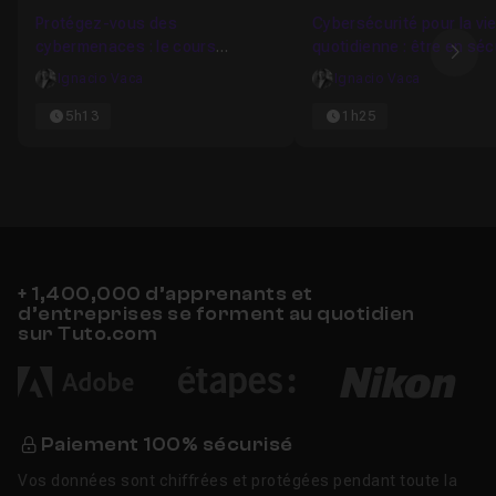
Favori
Protégez-vous des
Cybersécurité pour la vi
Choisir entre Tor et un VPN l’outil le plus adapté à ses
cybermenaces : le cours
quotidienne : être en séc
besoins
Ima
complet
sur internet
Ignacio Vaca
Ignacio Vaca
Venez avec moi que je vous montre
comment protéger
5h13
1h25
son intimité sur internet à tout moment
.
Un
QCM
vous sera proposé en fin de formation et vous
permettra de
valider les connaissances
théoriques
acquises pendant la formation.
Je reste disponible dans le
salon d'entraide
pour
+ 1,400,000 d’apprenants et
répondre à vos éventuelles questions sur ce tuto.
d’entreprises se forment au quotidien
sur Tuto.com
Paiement 100% sécurisé
Vos données sont chiffrées et protégées pendant toute la