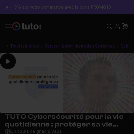
-10% sur votre commande avec le code PROMO10
C
Recher
USE
Pa
Tous les tutos
Serveur & Administration Systèmes
Cybers
Play
TUTO Cybersécurité pour la vie
quotidienne : protéger sa vie
privée sur Internet
Un cours de
Ignacio Vaca