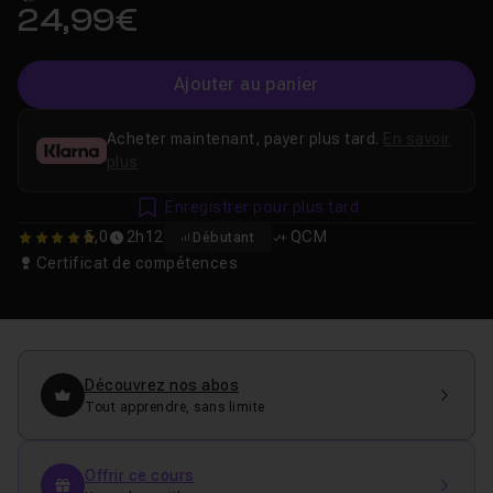
24,99€
Ajouter au panier
Acheter maintenant, payer plus tard.
En savoir
plus
Enregistrer pour plus tard
5,0
2h12
QCM
Débutant
5
Certificat de compétences
Découvrez nos abos
Tout apprendre, sans limite
Offrir ce cours