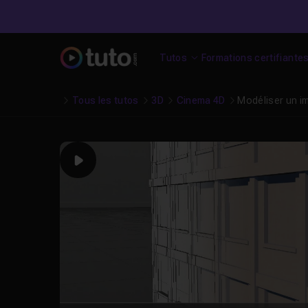
Tutos
Formations certifiante
Tous les tutos
3D
Cinema 4D
Modéliser un i
Play