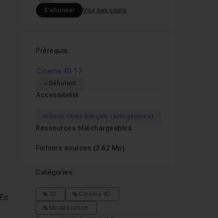
S'abonner
Voir ses cours
Prérequis
Cinema 4D 17
Débutant
Accessibilité
Sous-titres français (autogénérés)
Ressources téléchargeables
Fichiers sources
(2.62 Mo)
Catégories
3D
Cinema 4D
 En
Modélisation