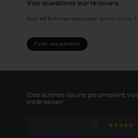
Vos questions sur le cours
Quel est le niveau requis pour suivre ce tuto ?
Poser une question
Ces autres cours pourraient vo
intéresser
0
5
Favori
Cinema 4D : Modéliser un
Formation co