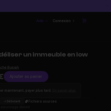
C
Aide
Connexion
Panier
éliser un immeuble en low
che Busiah
€
Ajouter au panier
er maintenant, payer plus tard.
En savoir plus
m
Fichiers sources
Débutant
isionnage illimité