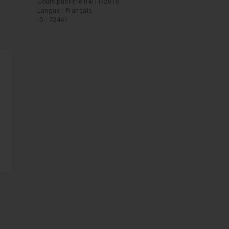
Cours publié le 04/11/2016
Langue : Français
ID : 73441