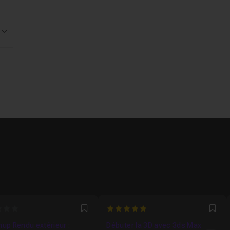
Voir la réponse
5
Favori
Fav
up Rendu extérieur :
Débuter la 3D avec 3ds Max