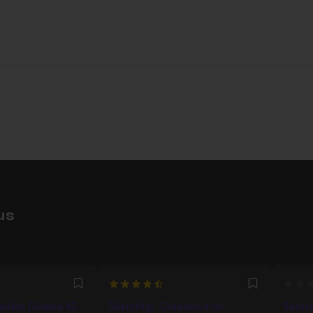
us
4.8
0
Favori
Favori
mplète Cinema 4D
SketchUp : Création d'un
Sketch