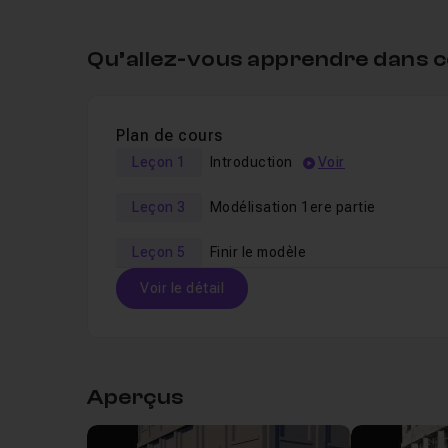
Qu’allez-vous apprendre dans c
Plan de cours
Leçon 1
Introduction
Voir
Leçon 3
Modélisation 1ere partie
Leçon 5
Finir le modèle
Voir le détail
Table des matières
Aperçus
Leçon 1
Introduction
35s
Voir