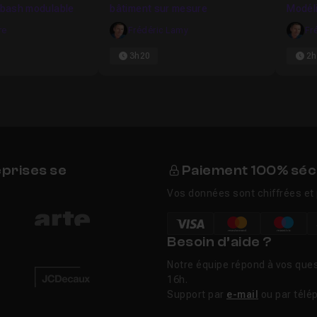
itbash modulable
bâtiment sur mesure
Modél
re
Frédéric Lamy
Fr
3h20
2h
eprises se
Paiement 100% séc
Vos données sont chiffrées et 
Besoin d’aide ?
Notre équipe répond à vos ques
16h.
Support par
e-mail
ou par télé