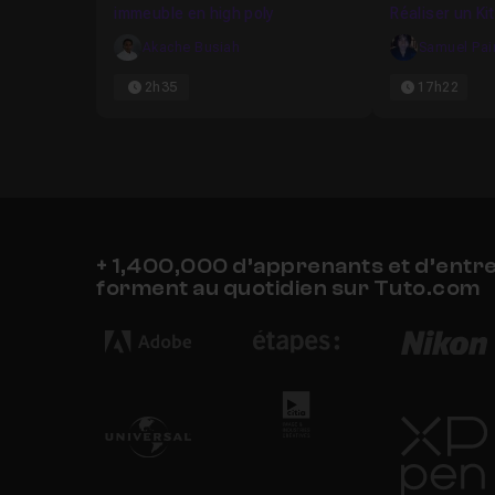
immeuble en high poly
Réaliser un K
Akache Busiah
Samuel Pai
2h35
17h22
+ 1,400,000 d’apprenants et d’entr
forment au quotidien sur Tuto.com