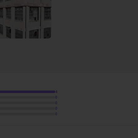
02m15
4
0
0
0
0