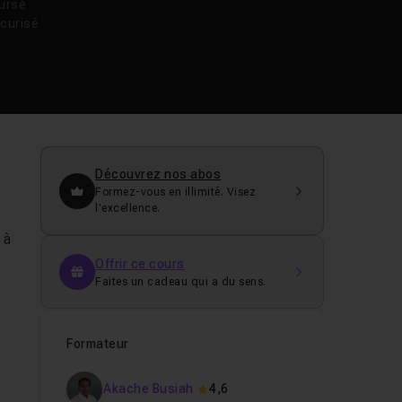
oursé
curisé
Découvrez nos abos
Formez-vous en illimité. Visez
l’excellence.
 à
Offrir ce cours
Faites un cadeau qui a du sens.
Formateur
Akache Busiah
4,6