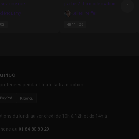
isez une rue
partie 2 : La modélisation
Ima
édéric Lamy
Gilles Pfeiffer
02
11h26
urisé
protégées pendant toute la transaction.
tions du lundi au vendredi de 10h à 12h et de 14h à
phone au
01 84 80 80 29
.