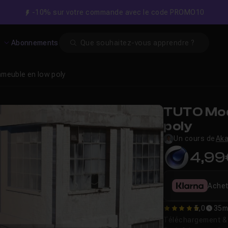
-10% sur votre commande avec le code PROMO10
Search
s
Abonnements
mmeuble en low poly
TUTO Mod
poly
Un cours de
Aka
4,99
Achet
5,0
35
5
Téléchargement & v