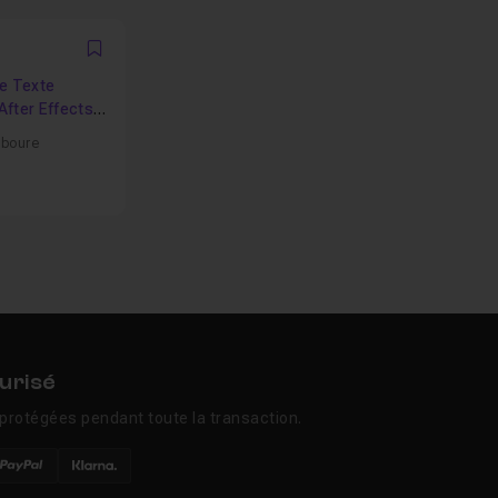
Favori
e Texte
fter Effects
iboure
urisé
protégées pendant toute la transaction.