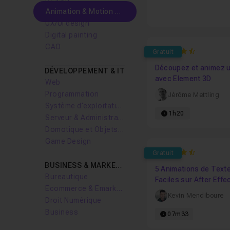
Animation & Motion design
UX/UI design
Digital painting
CAO
4.125
Gratuit
Découpez et animez u
DÉVELOPPEMENT & IT
avec Element 3D
Web
Programmation
Jérôme Mettling
Système d'exploitation
1h20
Serveur & Administration Systèmes
Domotique et Objets Connectés
Game Design
4.6363636363636
Gratuit
BUSINESS & MARKETING
5 Animations de Text
Bureautique
Faciles sur After Effe
Ecommerce & Emarketing
Kevin Mendiboure
Droit Numérique
Business
07m33