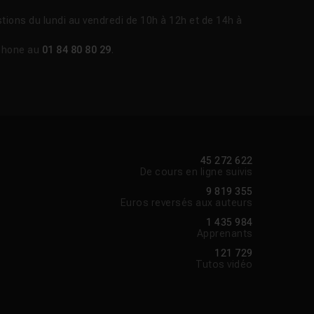
tions du lundi au vendredi de 10h à 12h et de 14h à
phone au
01 84 80 80 29
.
45 272 622
De cours en ligne suivis
9 819 355
Euros reversés aux auteurs
1 435 984
Apprenants
121 729
Tutos vidéo