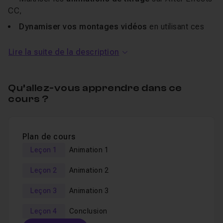
CC,
Dynamiser vos montages vidéos
en utilisant ces
dernières,
Lire la suite de la description
Professionnaliser vos titrages
,
Appliquer un cache
à un texte,
Créer des
Lower Thirds
professionnels.
Qu’allez-vous apprendre dans ce
cours ?
Les projets sont fournis !
A qui cette formation s’adresse-t-elle ?
Plan de cours
Leçon 1
Animation 1
Vous connaissez bien
Adobe After Effects
Leçon 2
Animation 2
CC
(niveau intermédiaire) et souhaitez connaître des
effets de titrages professionnels pour dynamiser vos
Leçon 3
Animation 3
vidéos.
Leçon 4
Conclusion