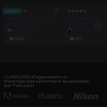
4.7777777777778
5
Gratuit
Favori
3 Animations de Texte sur After
After Effects Réaliser de
Effects
titrages animés
Ima
Kevin Mendiboure
David Oldani
11m08
2h57
+ 1,400,000 d’apprenants et
d’entreprises se forment au quotidien
sur Tuto.com