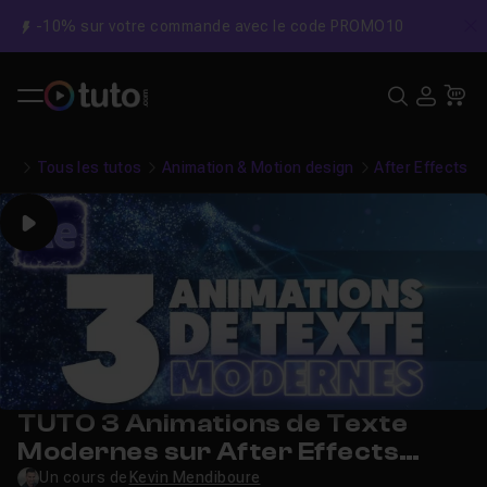
-10% sur votre commande avec le code PROMO10
C
Recher
USE
Pa
Tous les tutos
Animation & Motion design
After Effects
Play
TUTO 3 Animations de Texte
Modernes sur After Effects
2021
Un cours de
Kevin Mendiboure