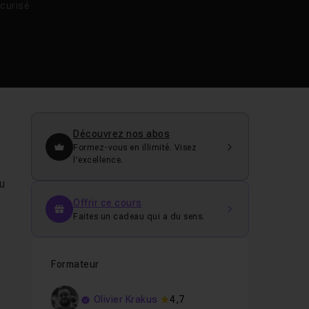
curisé
Découvrez nos abos
Formez-vous en illimité. Visez
l’excellence.
au
Offrir ce cours
Faites un cadeau qui a du sens.
Formateur
Olivier Krakus
4,7