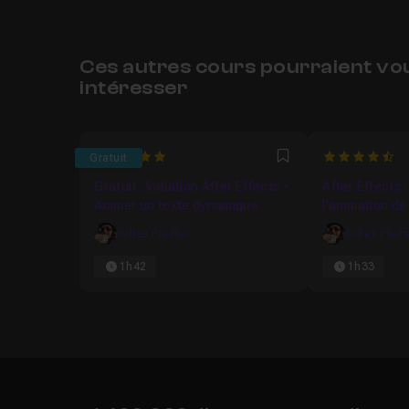
Ces autres cours pourraient vo
intéresser
5
4.791666666
Gratuit
Favori
Gratuit : Initiation After Effects -
After Effects 
Animer un texte dynamique
l'animation de
Gilles Pfeiffer
Gilles Pfeiff
1h42
1h33