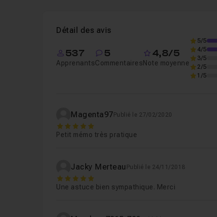
Leçon 1
Introduction
01m
Voir
Détail des avis
Leçon 2
Texte Curviligne
06m25
5/5
4/5
537
5
4,8/5
3/5
Apprenants
Commentaires
Note moyenne
2/5
1/5
Magenta97
Publié le 27/02/2020
5
Petit mémo très pratique
Jacky Merteau
Publié le 24/11/2018
5
Une astuce bien sympathique. Merci