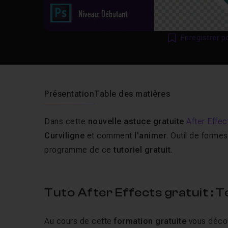
Enregistrer p
Présentation
Table des matières
Dans cette
nouvelle astuce gratuite
After Effe
Curviligne
et comment
l'animer
. Outil de forme
programme de ce
tutoriel gratuit
.
Tuto After Effects gratuit : T
Au cours de cette
formation gratuite
vous décou