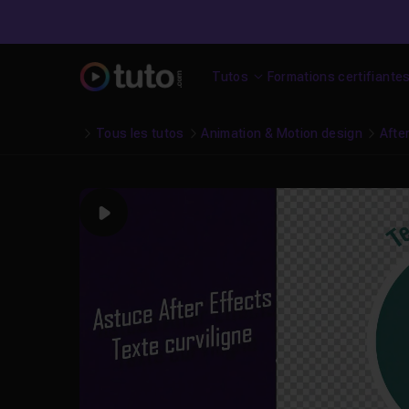
Tutos
Formations certifiante
Tous les tutos
Animation & Motion design
Afte
Play