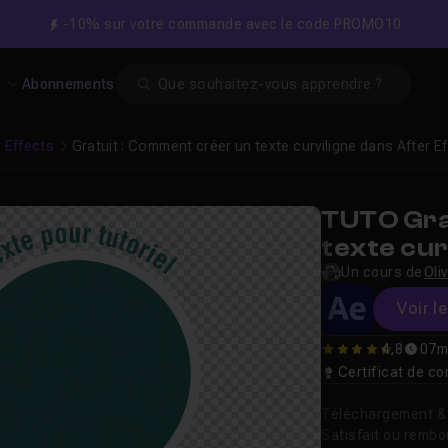
-10% sur votre commande avec le code PROMO10
Search
s
Abonnements
r Effects
Gratuit : Comment créer un texte curviligne dans After Ef
TUTO Gra
texte cur
?
Un cours de
Oli
Voir l
4,8
07m
4.8
Certificat de 
Téléchargement & v
Satisfait ou remb