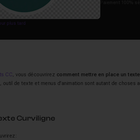
Paiement 100% sé
our plus tard
cts CC
, vous découvrirez
comment mettre en place un texte
s, outil de texte et menus d'animation sont autant de choses 
exte Curviligne
vrirez: