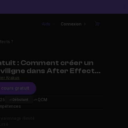
C
Aide
Connexion
Panier
fects ?
tuit : Comment créer un
viligne dans After Effects
vier Krakus
e cours gratuit
25
QCM
Débutant
compétences
isionnage illimité
oursé