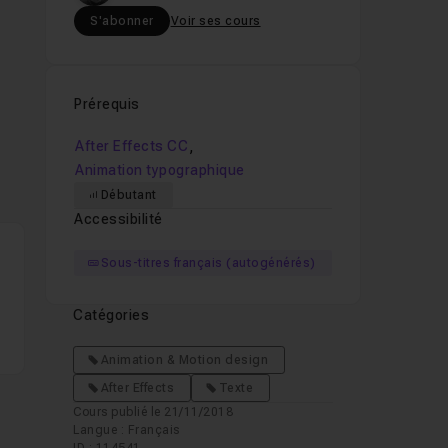
S'abonner
Voir ses cours
Prérequis
,
After Effects CC
Animation typographique
Débutant
Accessibilité
Sous-titres français (autogénérés)
Catégories
Animation & Motion design
After Effects
Texte
Cours publié le 21/11/2018
Langue : Français