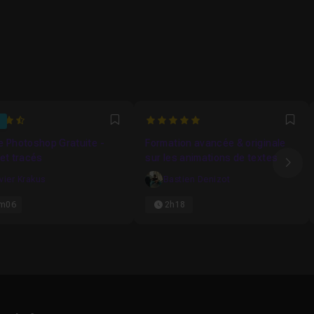
1428571429
5
Favori
Fav
 Photoshop Gratuite -
Formation avancée & originale
et tracés
sur les animations de textes
Ima
ivier Krakus
Bastien Denizot
m06
2h18