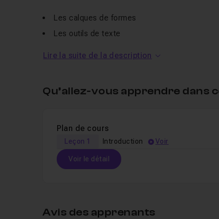
Les calques de formes
Les outils de texte
Les options d'animation
Lire la suite de la description
Je reste à votre disposition dans les sections
en
Pour en apprendre plus sur l'
animation dans Afte
Qu’allez-vous apprendre dans c
vous !
Plan de cours
Leçon 1
Introduction
Voir
Voir le détail
Table des matières
Avis des apprenants