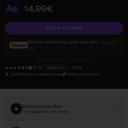
14,99€
Ajouter au panier
Acheter maintenant, payer plus tard.
En savoir
plus
Enregistrer pour plus tard
5,0
2h55
QCM
Avancé
5
Certificat de compétences
Fichiers sources
Découvrez nos abos
Tout apprendre, sans limite