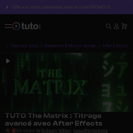
-10% sur votre commande avec le code PROMO10
C
Recher
USE
Pa
Tous les tutos
Animation & Motion design
After Effects
Play
TUTO The Matrix : Titrage
avancé avec After Effects
Un cours de
Grégory Villien
,
Lesudformations