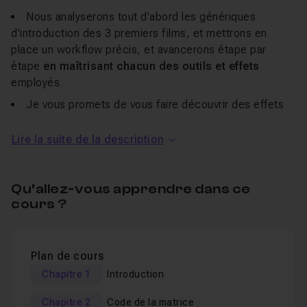
Nous analyserons tout d'abord les génériques
d'introduction des 3 premiers films, et mettrons en
place un workflow précis, et avancerons étape par
étape
en maîtrisant chacun des outils et effets
employés.
Je vous promets de vous faire découvrir des effets
très particuliers, comme la
création de textes en 3D
.
Lire la suite de la description
Nous pousserons ces effets dans toutes leurs
capacités vous permettant ensuite de pouvoir les
employer pour vos prochains projets.
Qu’allez-vous apprendre dans ce
cours ?
Avant de vous lancer, passez voir ma
formation
d'initiation gratuite à After Effects
afin d'acquérir les
bases nécessaires pour suivre l'intégralité de ce
Plan de cours
programme qui se veut exigeant dans ses techniques.
Chapitre 1
Introduction
Mais sans maîtriser le logiciel vous aurez la possibilité
Chapitre 2
Code de la matrice
de
réutiliser le projet After Effects
et de changer le