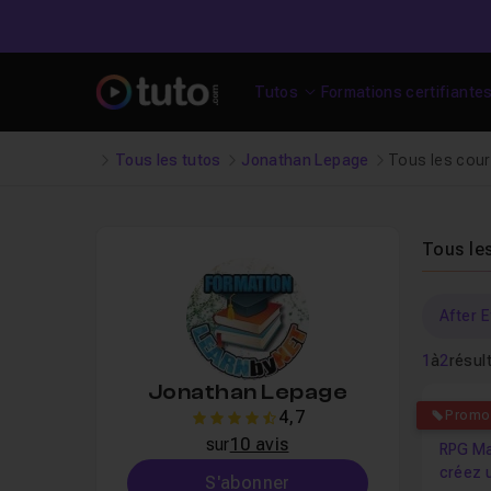
Tutos
Formations certifiante
Tous les tutos
Jonathan Lepage
Tous les cou
Tous le
After 
1
à
2
résul
Jonathan Lepage
4.4
4,7
Promo
4.7
sur
10 avis
RPG Ma
créez u
S'abonner