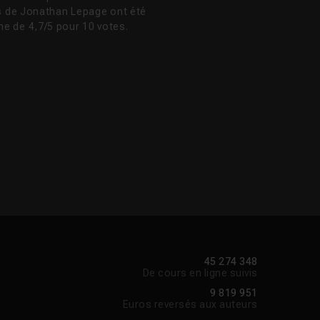
os de Jonathan Lepage ont été
e de 4,7/5 pour 10 votes.
45 274 348
De cours en ligne suivis
9 819 951
Euros reversés aux auteurs