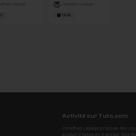
t
athan Lepage
Jonathan Lepage
47
1h54
Activité sur Tuto.com
Jonathan Lepage propose des cour
produit 2 tutos en français. Ses f