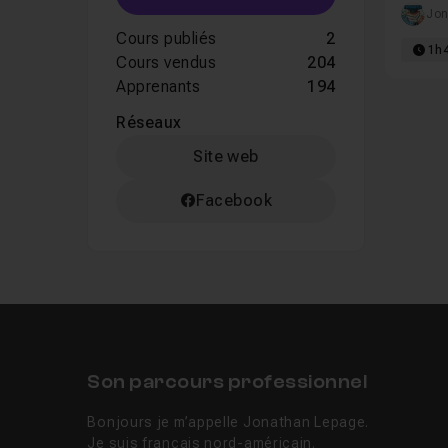
comple
Jon
Cours publiés
2
1h
Cours vendus
204
Apprenants
194
Réseaux
Site web
Facebook
Son parcours professionnel
Bonjours je m’appelle Jonathan Lepage.
Je suis français nord-américain.