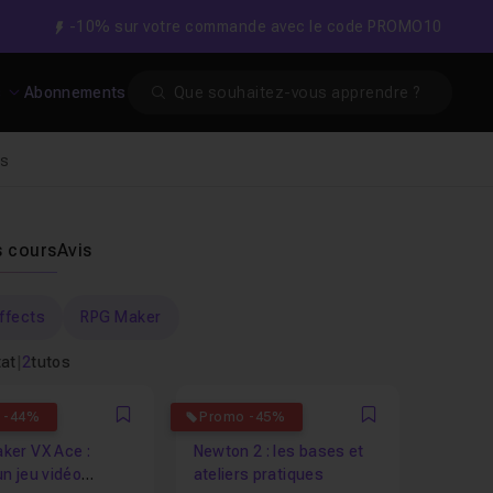
-10% sur votre commande avec le code PROMO10
Search
s
Abonnements
rs
s cours
Avis
Effects
RPG Maker
tat
|
2
tutos
5
 -44%
Promo -45%
Favori
Favori
ker VX Ace :
Newton 2 : les bases et
n jeu vidéo
ateliers pratiques