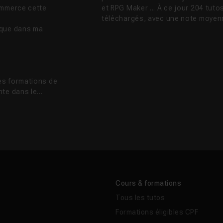
ommerce cette
et RPG Maker ... À ce jour 204 tut
téléchargés, avec une note moyenn
ique dans ma
es formations de
te dans le...
Cours & formations
Tous les tutos
Formations éligibles CPF