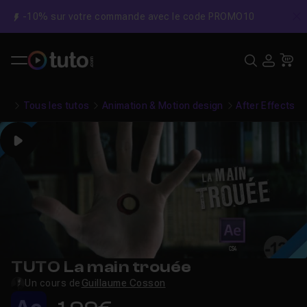
-10% sur votre commande avec le code PROMO10
C
Recher
USE
Pa
Tous les tutos
Animation & Motion design
After Effects
Play
TUTO La main trouée
Un cours de
Guillaume Cosson