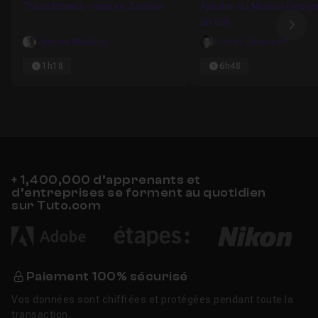
Transformez-vous en Zombie
Ajouter du Motion Desig
un clip
Ima
Jérôme Mettling
Dimitri Chouvaeff
1h18
6h48
+ 1,400,000 d’apprenants et
d’entreprises se forment au quotidien
sur Tuto.com
Paiement 100% sécurisé
Vos données sont chiffrées et protégées pendant toute la
transaction.