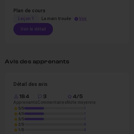
Plan de cours
Leçon 1
La main trouée
Voir
Voir le détail
Table des matières
Avis des apprenants
La main trouée
55m48
Leçon 1
Voir
Détail des avis
184
3
4/5
Apprenants
Commentaires
Note moyenne
5/5
1
4/5
1
3/5
1
2/5
0
1/5
0