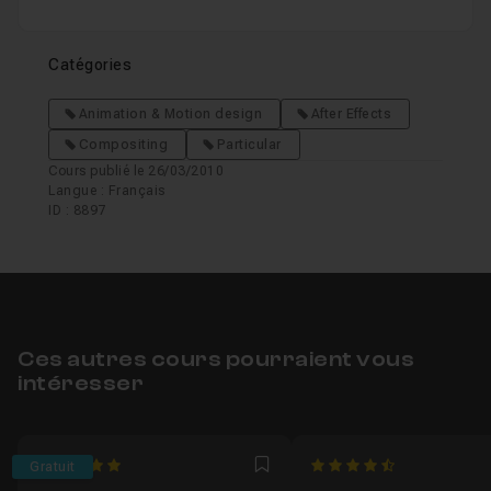
Catégories
Animation & Motion design
After Effects
Compositing
Particular
Cours publié le 26/03/2010
Langue : Français
ID : 8897
Ces autres cours pourraient vous
intéresser
5
4.3666666666667
Gratuit
Favori