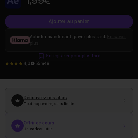
1,99€
Ajouter au panier
Acheter maintenant, payer plus tard.
En savoir
plus
Enregistrer pour plus tard
4,0
55m48
4
Découvrez nos abos
Tout apprendre, sans limite
Offrir ce cours
Un cadeau utile.