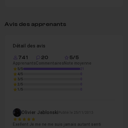
Table des matières
Avis des apprenants
Transformez-vous en Zombie
1h18
Leçon 1
Détail des avis
741
20
5/5
Apprenants
Commentaires
Note moyenne
5/5
21
4/5
0
3/5
0
2/5
0
1/5
0
Olivier Jablonski
Publié le 25/11/2013
5
Exellent Je me ne me suis jamais autant senti