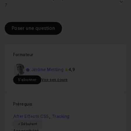
Voir
?
Poser une question
Formateur
Jérôme Mettling
4,9
S'abonner
Voir ses cours
Prérequis
,
After Effects CS5
Tracking
Débutant