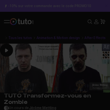
-10% sur votre commande avec le code PROMO10
C
Recher
USE
Pa
Tous les tutos
Animation & Motion design
After Effects
Play
TUTO Transformez-vous en
Zombie
Un cours de
Jérôme Mettling