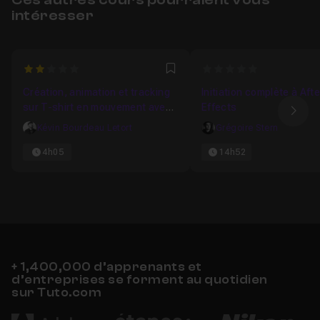
intéresser
2
0
Favori
Création, animation et tracking
Initiation complète à Afte
sur T-shirt en mouvement avec
Effects
Ima
Illustrator, Mocha et After
Kévin Bourdeau Letort
Grégoire Stern
Effects
4h05
14h52
+ 1,400,000 d’apprenants et
d’entreprises se forment au quotidien
sur Tuto.com