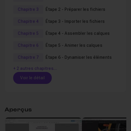
La préparation
des fichiers via Illustrator ou After
Chapitre 3
Étape 2 - Préparer les fichiers
Effects.
NB
:
Illustrator est facultatif mais fortement
conseillé !
Chapitre 4
Étape 3 - Importer les fichiers
L'importation
des fichiers et leurs créations,
Chapitre 5
Étape 4 - Assembler les calques
L'assemblage
des calques via leurs hiérarchies,
Chapitre 6
Étape 5 - Animer les calques
L'animation
des calques par éléments,
Chapitre 7
Étape 6 - Dynamiser les éléments
Le dynamisme
des éléments de véhicule,
L'intégration dans un environnement graphique,
+ 2 autres chapitres…
La démonstration
complète d'un véhicule via la
Voir le détail
retranscription.
Table des matières
Je reste à votre entière disposition depuis le
salon
d’entraide
de ce cours pour répondre à vos questions.
Aperçus
Chapitre 1 : Introduction
05m38
Un
QCM
vous sera proposé en fin de formation et vous