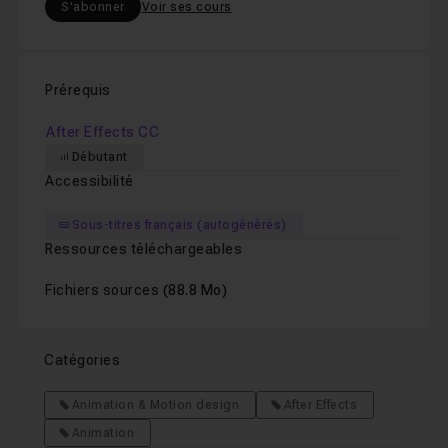
S'abonner
Voir ses cours
Chapitre 8 : Étape 7 - Intégrer et animer dans un déc
Prérequis
Chapitre 9 : Démonstration intégrale de la méthode
After Effects CC
Débutant
Accessibilité
Sous-titres français (autogénérés)
Ressources téléchargeables
Fichiers sources
(88.8 Mo)
Catégories
Animation & Motion design
After Effects
Animation