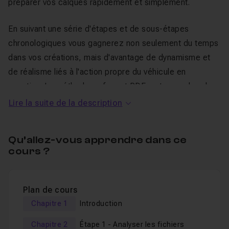
préparer vos calques rapidement et simplement.
En suivant une série d'étapes et de sous-étapes
chronologiques vous gagnerez non seulement du temps
dans vos créations, mais d'avantage de dynamisme et
de réalisme liés à l'action propre du véhicule en
question. La méthode au format PDF se trouve dans le
fichier source de cette formation.
Lire la suite de la description
Qu’allez-vous apprendre dans ce
Au programme de cette
cours ?
formation dédiée à l'animation de
véhicule grâce à la retranscription
Plan de cours
:
Chapitre 1
Introduction
Chapitre 2
Étape 1 - Analyser les fichiers
L'analyse
des fichiers et leurs spécificités,