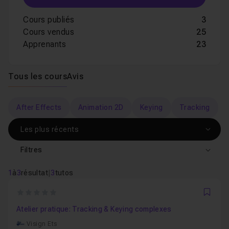
Cours publiés
3
Cours vendus
25
Apprenants
23
Tous les cours
Avis
After Effects
Animation 2D
Keying
Tracking
Filtres
1
à
3
résultat
|
3
tutos
0
Favo
Atelier pratique: Tracking & Keying complexes
Visign Ets