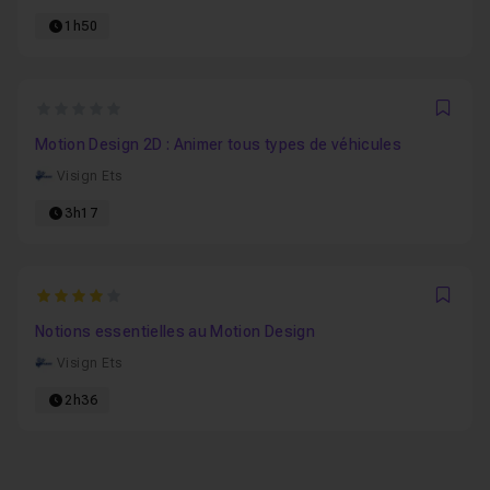
1h50
0
Favo
Motion Design 2D : Animer tous types de véhicules
Visign Ets
3h17
4
Favo
Notions essentielles au Motion Design
Visign Ets
2h36