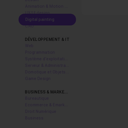
Animation & Motion design
UX/UI design
Digital painting
CAO
DÉVELOPPEMENT & IT
Web
Programmation
Système d'exploitation
Serveur & Administration Systèmes
Domotique et Objets Connectés
Game Design
BUSINESS & MARKETING
Bureautique
Ecommerce & Emarketing
Droit Numérique
Business