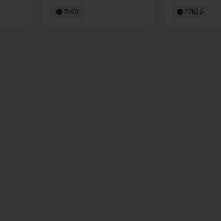
7h03
17h26