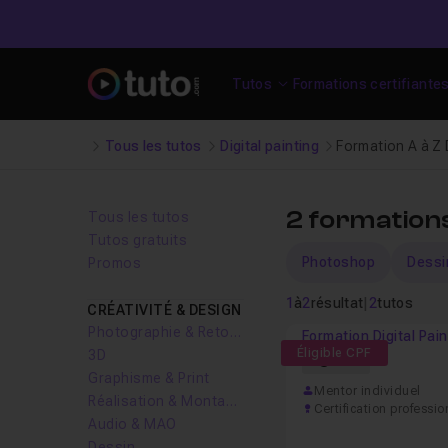
Tutos
Formations certifiante
Tous les tutos
Digital painting
Formation A à Z D
2 formations
Tous les tutos
Tutos gratuits
Photoshop
Dessin
Promos
1
à
2
résultat
|
2
tutos
CRÉATIVITÉ & DESIGN
Photographie & Retouche
Formation Digital Pain
Éligible CPF
3D
92h
Graphisme & Print
Mentor individuel
Réalisation & Montage vidéo
Certification professio
Audio & MAO
Dessin