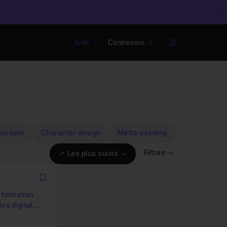
C
Aide
Connexion
Panier
ocreate
Character design
Matte painting
Filtres
Les plus suivis
Favori
 formation
es digital