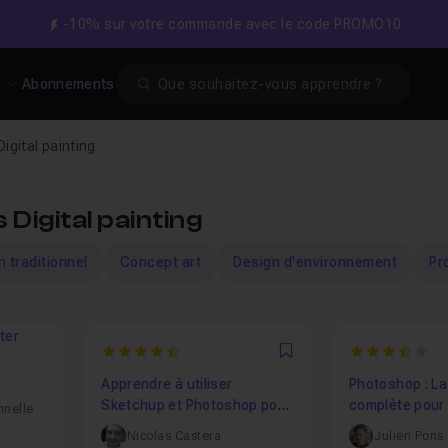
-10% sur votre commande avec le code PROMO10
Search
s
Abonnements
igital painting
 Digital painting
 traditionnel
Concept art
Design d'environnement
Pr
ter
4.972972972973
3.5
Favori
Apprendre à utiliser
Photoshop : La
Sketchup et Photoshop pour
complète pour l
nnelle
la réalisation de Concept Art
painters
Nicolas Castera
Julien Pons