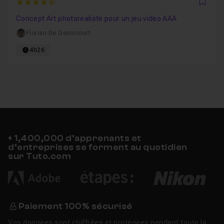
4.5454545454545
Favo
Concept Art photorealiste pour un jeu video AAA
Florian De Gesincourt
4h26
+ 1,400,000 d’apprenants et
d’entreprises se forment au quotidien
sur Tuto.com
Paiement 100% sécurisé
Vos données sont chiffrées et protégées pendant toute la