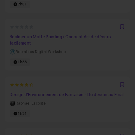
7h01
0
Favo
Réaliser un Matte Painting / Concept Art de décors
facilement
Boombros Digital Workshop
1h38
4.8333333333333
Favo
Design d'Environnement de Fantaisie - Du dessin au Final
Raphaël Lacoste
1h31