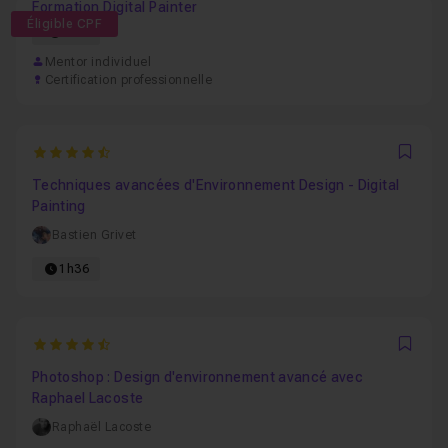
Formation Digital Painter
Éligible CPF
92h
Mentor individuel
Certification professionnelle
4.7818181818182
Favo
Techniques avancées d'Environnement Design - Digital
Painting
Bastien Grivet
1h36
4.5869565217391
Favo
Photoshop : Design d'environnement avancé avec
Raphael Lacoste
Raphaël Lacoste