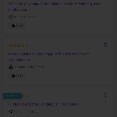
Créer un paysage fantastique en Matte Painting avec
Photoshop
Matthieu Meig
2h09
4.5
Favo
Matte painting Photoshop ambiance sombre et
mystérieuse
Maxime Delcambre
2h46
4
Gratuit
Favo
Photoshop Matte Painting : fin du monde
Formationvideo