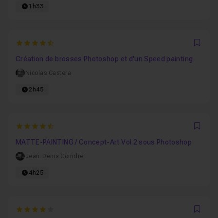
1h33
4.6363636363636
Favo
Création de brosses Photoshop et d'un Speed painting
Nicolas Castera
2h45
4.375
Favo
MATTE-PAINTING / Concept-Art Vol.2 sous Photoshop
Jean-Denis Coindre
4h25
4
Favo