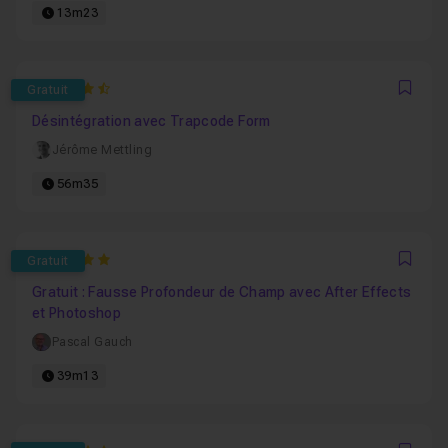
13m23
4.8181818181818
Gratuit
Favo
Désintégration avec Trapcode Form
Jérôme Mettling
56m35
5
Gratuit
Favo
Gratuit : Fausse Profondeur de Champ avec After Effects
et Photoshop
Pascal Gauch
39m13