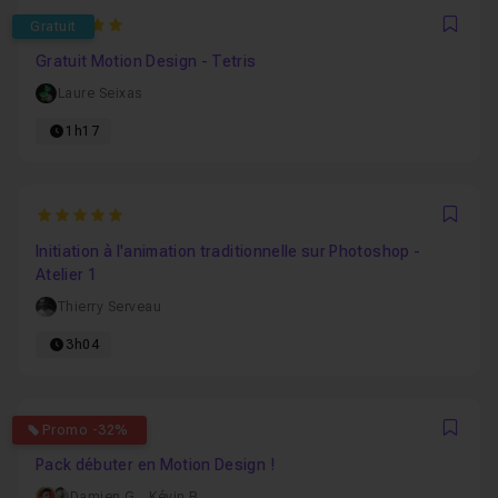
5
Gratuit
Favo
Gratuit Motion Design - Tetris
Laure Seixas
1h17
5
Favo
Initiation à l'animation traditionnelle sur Photoshop -
Atelier 1
Thierry Serveau
3h04
4.7222222222222
Promo -32%
Favo
Pack débuter en Motion Design !
Damien G.
,
Kévin B.