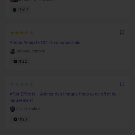
17h12
3.6
Favo
Adobe Animate CC - Les essentiels
Jérome Pomonti
7h22
0
Favo
After Effects – Animer des images fixes avec effet de
mouvement
Olivier Krakus
1h23