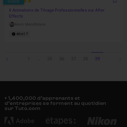
5
Gratuit
Favo
6 Animations de Titrage Professionnelles sur After
Effects
Kevin Mendiboure
40m17
1
...
35
36
37
38
39
+ 1,400,000 d’apprenants et
d’entreprises se forment au quotidien
sur Tuto.com