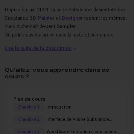
Depuis fin juin 2021, la suite Substance devient Adobe
Substance 3D.
Painter
et
Designer
restent les mêmes,
mais Alchemist devient
Sampler
.
Un petit nouveau arrive dans la suite et se nomme
Substance Stager !
Lire la suite de la description
Substance Stager
est le logiciel de la suite qui va vous
permettre de
créer vos scènes 3D
à partir de
Qu’allez-vous apprendre dans ce
bibliothèques d'objets, de matériaux et d'environnement
cours ?
/ lumières. On pourrait appeler ça
un "studio de photo
virtuel"
.
Plan de cours
Chapitre 1
Introduction
Au programme de cette
formation Substance Stager
:
Chapitre 2
Interface de Adobe Substance
Stager
Chapitre 3
Workflow de création d'une scène