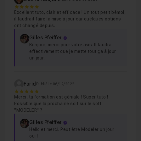
Chapitre 7 : La communication avec d'autres logiciel
Tous les fichiers de travail sont fournis.
5
Je reste disponible dans le
Excellent tuto, clair et efficace ! Un tout petit bémol,
salon d'entraide
pour
il faudrait faire la mise à jour car quelques options
toutes questions.
Chapitre 8 : Créer un Packshot
32m03
ont changé depuis.
Bon tuto !
Gilles Pfeiffer
Chapitre 9 : Conclusion du tuto
02m33
Bonjour, merci pour votre avis. Il faudra
effectivement que je mette tout ça à jour
un jour.
Farid
Publié le 06/12/2022
5
Merci, ta formation est géniale ! Super tuto !
Possible que la prochaine soit sur le soft
"MODELER" ?
Gilles Pfeiffer
Hello et merci. Peut être Modeler un jour
oui !