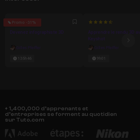
4.8
4.9090909090909
Promo -31%
Favori
Devenez infographiste 3D
Apprendre le rendu 3D a
Keyshot
Ima
Gilles Pfeiffer
Gilles Pfeiffer
135h46
9h01
+ 1,400,000 d’apprenants et
d’entreprises se forment au quotidien
sur Tuto.com