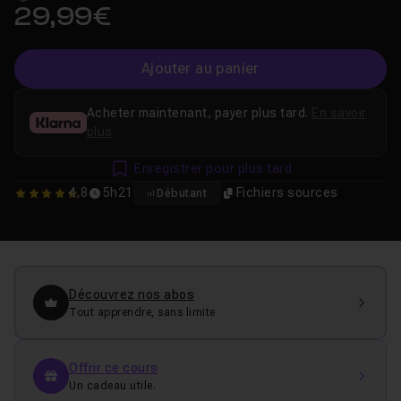
29,99€
Ajouter au panier
Acheter maintenant, payer plus tard.
En savoir
plus
Enregistrer pour plus tard
4,8
5h21
Fichiers sources
Débutant
4.8
Découvrez nos abos
Tout apprendre, sans limite
Offrir ce cours
Un cadeau utile.