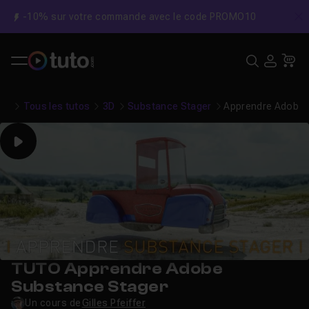
-10% sur votre commande avec le code PROMO10
C
Recher
USE
Pa
Tous les tutos
3D
Substance Stager
Apprendre Adobe 
Play
TUTO Apprendre Adobe
Substance Stager
Un cours de
Gilles Pfeiffer