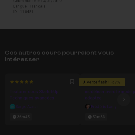
Cours publié le 14/01/2019
Langue : Français
ID : 116481
Ces autres cours pourraient vous
intéresser
5
4.5
Vente flash ! -37%
Favori
Texturer sous SketchUp :
modéliser avec le mode 
Techniques avancées
adaptée
Ima
Serge Aznar
Frédéric Lamy
36m45
50m33