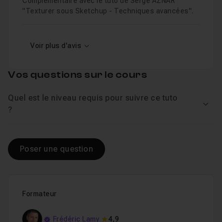
Complémentaire avec le tuto de Serge AZNAR
"Texturer sous Sketchup - Techniques avancées".
Voir plus d'avis
Vos questions sur le cours
Quel est le niveau requis pour suivre ce tuto
Voir
?
Poser une question
Formateur
Frédéric Lamy
4,9