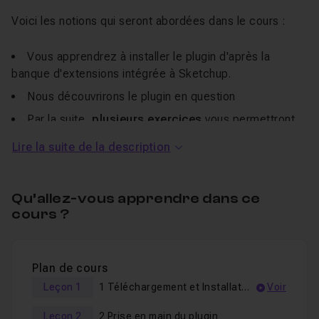
Voici les notions qui seront abordées dans le cours :
Vous apprendrez à installer le plugin d'après la
banque d'extensions intégrée à Sketchup.
Nous découvrirons le plugin en question
Par la suite,
plusieurs exercices
vous permettront
de
mettre en pratique vos connaissances
Lire la suite de la description
de SketchUV
Vous pouvez suivre la formation sur Pc et Mac.
Qu’allez-vous apprendre dans ce
Je reste disponible dans le
salon d'entraide
pour
cours ?
répondre à vos éventuelles questions sur le plugin
SketchUV.
Plan de cours
Des fichiers de travail sont fournis.
Leçon 1
1 Téléchargement et Installation
Voir
Leçon 2
2 Prise en main du plugin