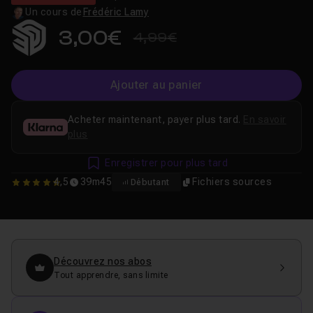
Un cours de
Frédéric Lamy
3,00€
4,99€
Ajouter au panier
Acheter maintenant, payer plus tard.
En savoir
plus
Enregistrer pour plus tard
4,5
39m45
Fichiers sources
Débutant
4.5
Découvrez nos abos
Tout apprendre, sans limite