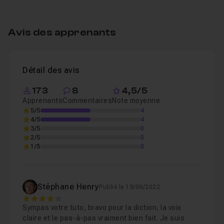
Leçon 3
Avis des apprenants
4 Exercice : Le sucre d'orge
07m52
Leçon 4
5 Exercice : Le mug
08m58
Détail des avis
Leçon 5
173
8
4,5/5
Apprenants
Commentaires
Note moyenne
5/5
4
4/5
4
3/5
0
2/5
0
1/5
0
Stéphane Henry
Publié le 15/06/2022
4
Sympas votre tuto, bravo pour la diction, la voix
claire et le pas-à-pas vraiment bien fait. Je suis