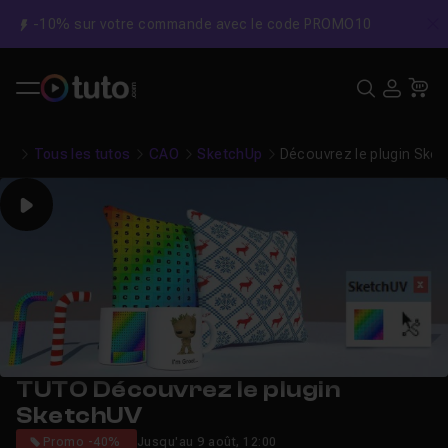
-10% sur votre commande avec le code PROMO10
C
Recher
USE
Pa
Tous les tutos
CAO
SketchUp
Découvrez le plugin Ske
Play
TUTO Découvrez le plugin
SketchUV
Promo -40%
Jusqu'au 9 août, 12:00