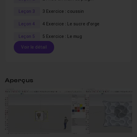
Leçon 3
3 Exercice : coussin
Leçon 4
4 Exercice : Le sucre d'orge
Leçon 5
5 Exercice : Le mug
Voir le détail
Table des matières
Aperçus
1 Téléchargement et Installation
03m32
Leçon 1
Voir
2 Prise en main du plugin
08m36
Image
Leçon 2
3 Exercice : coussin
10m47