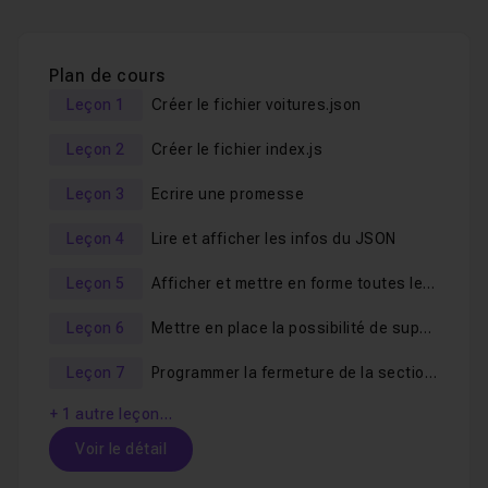
Les bases de ReactJS #3/9 : Etat et cycle de vie
d'un composant
Plan de cours
Les bases de ReactJS #4/9 : Les hooks
Leçon 1
Créer le fichier voitures.json
Les bases de ReactJS #5/9 : Mapper des éléments
HTML
Leçon 2
Créer le fichier index.js
Leçon 3
Ecrire une promesse
Leçon 4
Lire et afficher les infos du JSON
Leçon 5
Afficher et mettre en forme toutes les datas du JSON
Leçon 6
Mettre en place la possibilité de suppression d'une section
Leçon 7
Programmer la fermeture de la section cliquée
+ 1 autre leçon…
Voir le détail