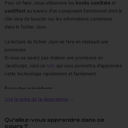
Pour ce faire, nous utiliserons les
hooks useState
et
useEffect
au travers d'un composant fonctionnel dont le
rôle sera de boucler sur les informations contenues
dans le fichier Json.
La lecture du fichier Json se fera en réalisant une
promesse.
Si vous ne savez pas réaliser une promesse en
JavaScript, voici un
tuto
qui vous permettra d'apprendre
cette technologie rapidement et facilement.
Épisodes précédents :
Lire la suite de la description
Les bases de React JS #1/9 : La découverte du
framework
Les bases de ReactJS #2/9 : Composant à base de
Qu’allez-vous apprendre dans ce
cours ?
classe