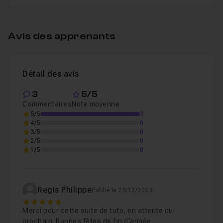
Table des matières
Avis des apprenants
Créer le fichier voitures.json
05m04
Leçon 1
Détail des avis
Créer le fichier index.js
06m11
Leçon 2
3
5/5
Commentaires
Note moyenne
5/5
3
Ecrire une promesse
09m06
Leçon 3
4/5
0
3/5
0
2/5
0
1/5
0
Lire et afficher les infos du JSON
04m51
Leçon 4
Afficher et mettre en forme toutes les datas 
Leçon 5
Regis Philippe
Publié le 23/12/2023
5
Merci pour cette suite de tuto, en attente du
prochain. Bonnes fêtes de fin d'année
Mettre en place la possibilité de suppression 