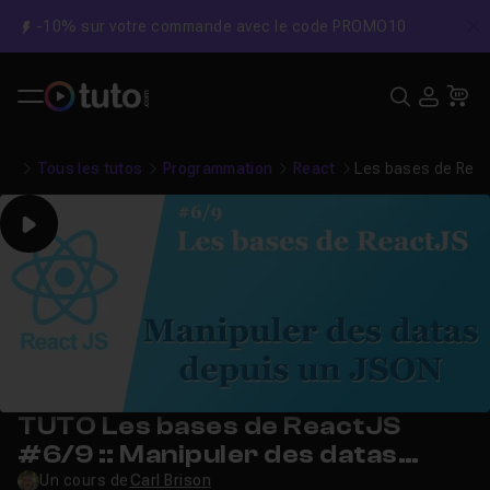
-10% sur votre commande avec le code PROMO10
C
Recher
USE
Pa
Tous les tutos
Programmation
React
Les bases de Reac
Play
TUTO Les bases de ReactJS
#6/9 :: Manipuler des datas
depuis un JSON
Un cours de
Carl Brison