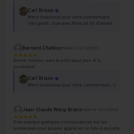
Leçon 6
Carl Brison
Merci beaucoup pour votre commentaire
Programmer la fermeture de la section cliquée
Leçon 7
très gentil. Joyeuses fêtes de fin d'année
Pour la prochaine fois
01m37
Leçon 8
Bernard Chabloz
Publié le 22/12/2023
5
Bonne révision, avec le petit ajout json. À la
prochaine!
Carl Brison
Merci beaucoup pour votre commentaire ;-)
Jean-Claude Warg-Briers
Publié le 19/12/2023
5
Il me manque quelques connaissances sur les
promesses pour pouvoir apprécier ce tuto à sa juste