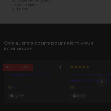
Cours publié le 18/12/2023
Langue : Français
ID : 191221
Ces autres cours pourraient vous
intéresser
4.6666666666667
5
Promo -31%
Favori
Formation React complète
Les bases de ReactJS #5
Maper des éléments HT
Ima
Carl Brison
Carl Brison
12h43
1h24