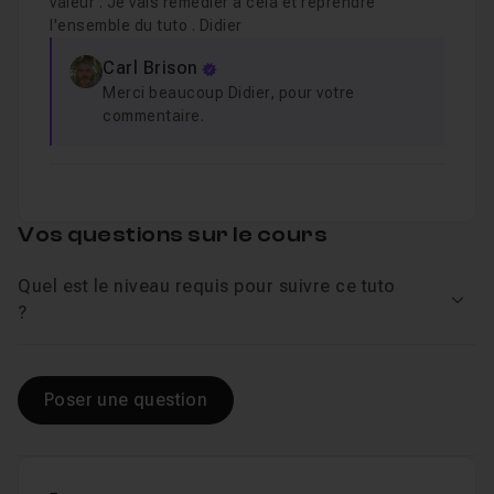
valeur . Je vais remédier à cela et reprendre
l'ensemble du tuto . Didier
Carl Brison
Merci beaucoup Didier, pour votre
commentaire.
Vos questions sur le cours
Quel est le niveau requis pour suivre ce tuto
Voir
?
Poser une question