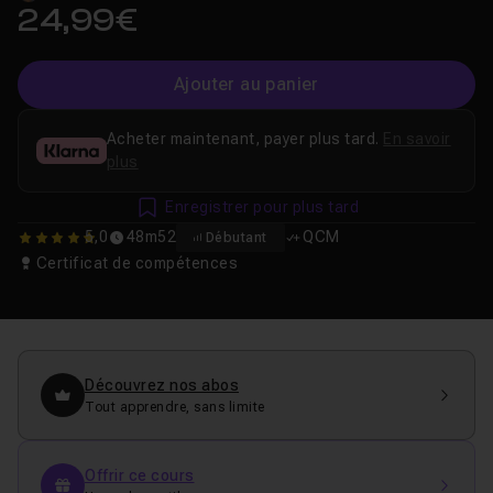
24,99€
Ajouter au panier
Acheter maintenant, payer plus tard.
En savoir
plus
Enregistrer pour plus tard
5,0
48m52
QCM
Débutant
5
Certificat de compétences
Découvrez nos abos
Tout apprendre, sans limite
Offrir ce cours