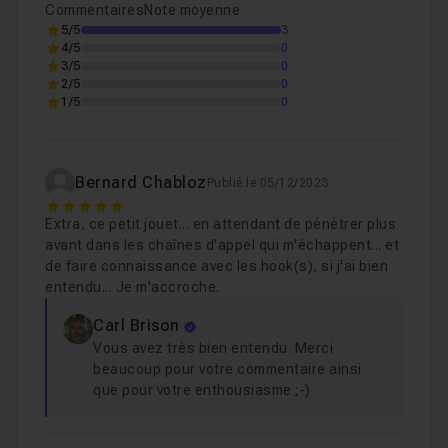
Commentaires
Note moyenne
Changer la valeur d'un état
Leçon 3
5/5
3
4/5
0
Etude du cycle de vie d'un composant monté
Leçon 4
3/5
0
2/5
0
Etude du cycle de vie d'un composant démonté
Leçon 5
1/5
0
Chapitre 2 : Application: Afficher l'heure en temps rée
Bernard Chabloz
Publié le 05/12/2023
5
Extra, ce petit jouet... en attendant de pénétrer plus
Chapitre 3 : Pour la prochaine fois
02m22
avant dans les chaînes d'appel qui m'échappent... et
de faire connaissance avec les hook(s), si j'ai bien
entendu... Je m'accroche.
Carl Brison
Vous avez très bien entendu. Merci
beaucoup pour votre commentaire ainsi
que pour votre enthousiasme ;-)