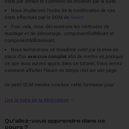
états par défaut et comment les modifier par la suite.
Nous étudierons l'ordre de la modification de ces
états effectués par le DOM de
React
.
Pour cela, nous découvrirons les méthodes de
montage et de démontage,
componentDidMount
et
componentWillUnmount
.
Nous terminerons ce troisième volet par la mise en
place d'un
exercice complet
afin de mettre en pratique
ce que nous aurons appris dans ce tutoriel. Vous verrez
comment afficher l'heure en temps réel sur une page.
Un petit QCM viendra conclure cette formation pour
valider vos nouvelles connaissances sur les composants
Lire la suite de la description
dans React.
Épisodes précédents :
Qu’allez-vous apprendre dans ce
cours ?