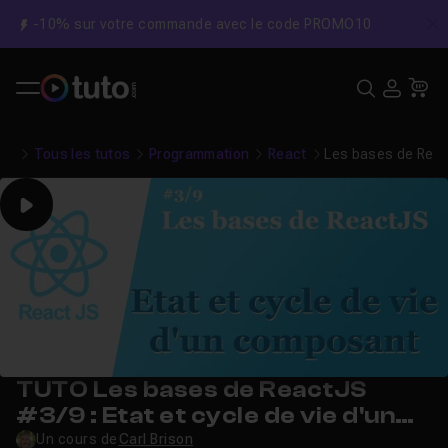
-10% sur votre commande avec le code PROMO10
C
Recher
USE
Pa
Tous les tutos
Programmation
React
Les bases de React
Play
TUTO Les bases de ReactJS
#3/9 : Etat et cycle de vie d'un
composant
Un cours de
Carl Brison