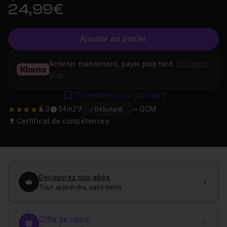
24,99€
Ajouter au panier
Acheter maintenant, payer plus tard.
En savoir
plus
Enregistrer pour plus tard
5,0
54m29
QCM
Débutant
5
Certificat de compétences
Découvrez nos abos
Tout apprendre, sans limite
Offrir ce cours