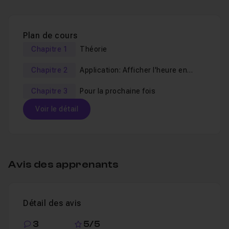
Les bases de React JS #1/9 : La découverte du
framework
Les bases de ReactJS #2/9 : Composant à base de
Plan de cours
classe
Chapitre 1
Théorie
Chapitre 2
Application: Afficher l'heure en
temps réel
Chapitre 3
Pour la prochaine fois
Voir le détail
Table des matières
Avis des apprenants
Chapitre 1 : Théorie
30m44
Détail des avis
Théorie sur les états d'un composant
Leçon 1
3
5/5
Le cycle de vie
Leçon 2