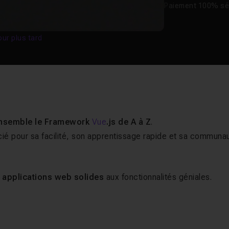
Paiement 100% sé
our plus tard
ensemble le Framework
Vue
.js de A à Z
.
é pour sa facilité, son apprentissage rapide et sa communa
 applications web solides
aux fonctionnalités géniales.