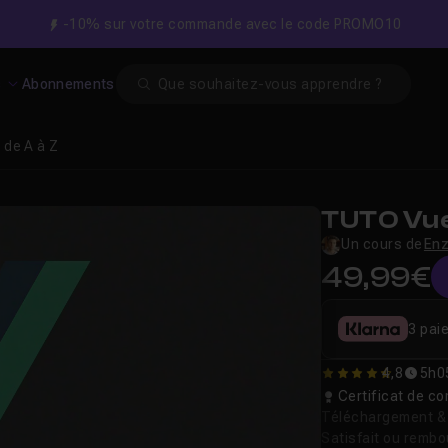
-10% sur votre commande avec le code PROMO10
Search
s
Abonnements
 de A à Z
TUTO Vue.
Un cours de
Enz
49,99€
3 pai
4,8
5h0
4.75
Certificat de 
Téléchargement & v
Satisfait ou remb