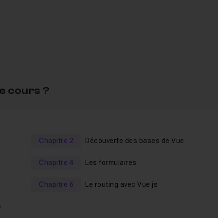
qu'on apprend (onglets, modale...)
ist etc ..)
e cours ?
Ce dernier vous permettra de
valider vos nouvelles
rès réactif
.
coder !
Chapitre 2
Découverte des bases de Vue
Chapitre 4
Les formulaires
Chapitre 6
Le routing avec Vue.js
s