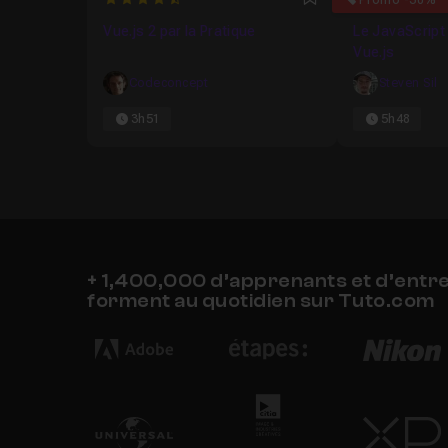
4.6666666666667
4.5
Promo -30%
Favori
Vue.js 2 par la Pratique
Le JavaScript
Vue.js
Codeconcept
Steven Sil
3h51
5h48
+ 1,400,000 d’apprenants et d’entr
forment au quotidien sur Tuto.com