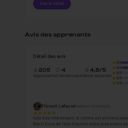
Voir le détail
Table des matières
Avis des apprenants
Chapitre 1 : Introduction
02m53
Détail des avis
Introduction
Leçon 1
Voir
5/5
4/5
205
4
4,8/5
3/5
Apprenants
Commentaires
Note moyenne
2/5
Chapitre 2 : Découverte des bases de Vue
1/5
Chapitre 3 : Développement pro avec les C
Florent Lefevre
Publié le 12/06/2022
5
Chapitre 4 : Les formulaires
24m31
tuto très intéressant, le rythme est soutenu mai
Merci Enzo de faire d'autres tutos présentant de