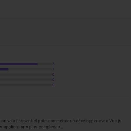
3
1
0
0
1h19
0
omposants et Vue CLI
1h58
s on va a l'essentiel pour commencer à développer avec Vue.js
s applications plus complexes...