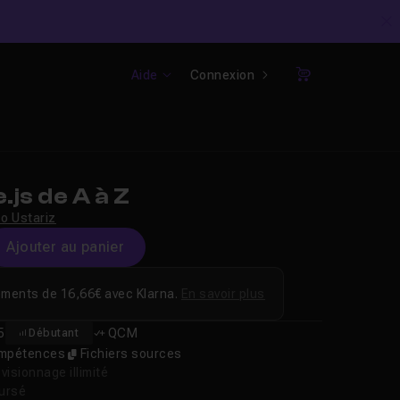
C
Aide
Connexion
Panier
js de A à Z
o Ustariz
Ajouter au panier
ements de 16,66€ avec Klarna.
En savoir plus
5
QCM
Débutant
compétences
Fichiers sources
isionnage illimité
oursé