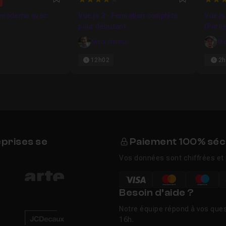
4
4.888
Favori
Favori
 moderne avec
Vue.js 3 - Formation complète
Vue.js
pour débutant
(Parti
Mediaforma
St
12h02
2h
eprises se
Paiement 100% séc
Vos données sont chiffrées et 
Besoin d’aide ?
Notre équipe répond à vos ques
16h.