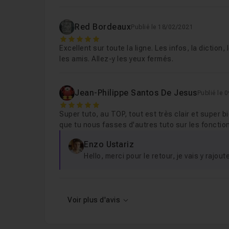
Chapitre 5 : Créer une To-Do Liste
18m36
Red Bordeaux
Publié le 18/02/2021
5
Chapitre 6 : Le routing avec Vue.js
39m45
Excellent sur toute la ligne. Les infos, la diction
les amis. Allez-y les yeux fermés.
Chapitre 7 : Créer une app météo avec Vue.
Jean-Philippe Santos De Jesus
Publié le 
5
Super tuto, au TOP, tout est très clair et super b
que tu nous fasses d'autres tuto sur les foncti
Enzo Ustariz
Hello, merci pour le retour, je vais y rajou
Voir plus d'avis