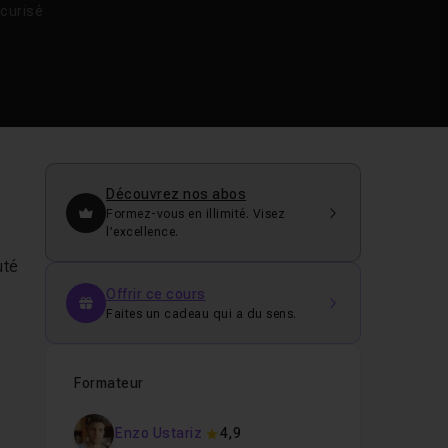
curisé
Découvrez nos abos
Formez-vous en illimité. Visez
l’excellence.
uté
Offrir ce cours
Faites un cadeau qui a du sens.
Formateur
Enzo Ustariz
4,9