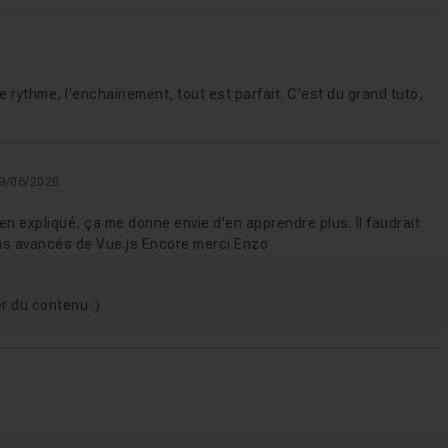
, le rythme, l'enchainement, tout est parfait. C'est du grand tuto,
js
21m56
09/06/2020
ien expliqué, ça me donne envie d'en apprendre plus. Il faudrait
ons avancés de Vue.js Encore merci Enzo
ter du contenu :)