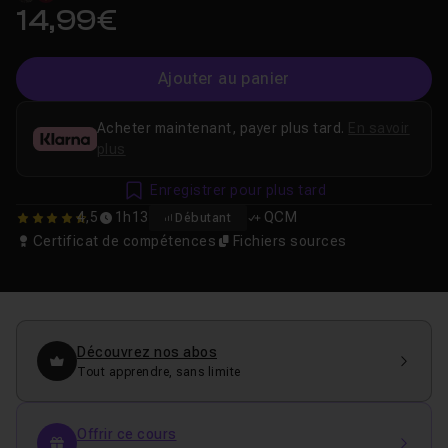
14,99€
Ajouter au panier
Acheter maintenant, payer plus tard.
En savoir
plus
Enregistrer pour plus tard
4,5
1h13
QCM
Débutant
4.4545454545455
Certificat de compétences
Fichiers sources
Découvrez nos abos
Tout apprendre, sans limite
Offrir ce cours