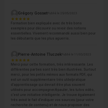
Un
QCM
vous permettra de valider vos acquis en fin de
formation.
Grégory Gosset
Publié le 25/05/2023
Je reste disponible dans le
salon d'entraide
pour
5
Formation bien expliquée avec de très bons
répondre à vos éventuelles questions.
exemples pour découvrir ou revoir des notions
essentielles. Vivement recommandé aussi bien pour
En complément avec cette
formation théorique
,
les débutants que les plus aguerris.
retrouvez-moi sur les workshops pour une véritable
mise en pratique. :
Pierre-Antoine Tluczek
Publié le 11/03/2023
5
Workshop 1
Merci pour cette formation, très intéressante. Les
différentes parties sont très bien illustrées. Surtout
Workshop 2
merci, pour les petits mémos aux formats PDF, qui
Workshop 3
est un outil supplémentaire très utile/pratique
d’apprentissage qui devrait être plus souvent
utilisés pour accompagner/épauler, les tutos vidéo,
Une bonne formation à tous !
c’est une initiative intelligente. Je trouve également
très avisé le fait d’indiquer vos sources (pour votre
recherche de contenu) et de nous proposer des