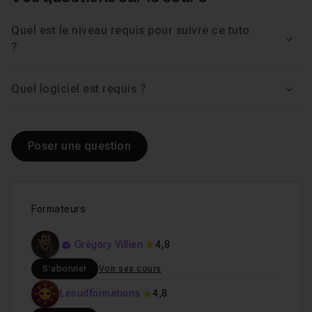
Quel est le niveau requis pour suivre ce tuto
Voir
?
Quel logiciel est requis ?
Voir
Poser une question
Formateurs
Grégory Villien
4,8
S'abonner
Voir ses cours
Lesudformations
4,8