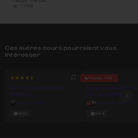
Langue : Français
ID : 177891
Ces autres cours pourraient vous
intéresser
4.4
4.6
Promo -15%
Favori
les 50 commandements du
Design graphique, les se
Graphisme
pour bien débuter
Ima
Romain Guillon
Damien G.
,
Kévin B.
6h32
2h16