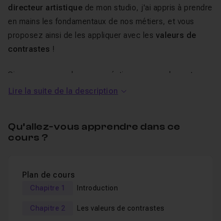
directeur artistique
de mon studio, j'ai appris à prendre
en mains les fondamentaux de nos métiers, et vous
proposez ainsi de les appliquer avec les
valeurs de
contrastes
!
Si vous avancez dans vos créations on vous basant
seulement sur votre ressenti, vous arriverez
Lire la suite de la description
certainement toujours à vos fins mais avec beaucoup
plus de temps et d'essais.
Qu’allez-vous apprendre dans ce
En vous donnant
un nouveau regard et du langage
,
cours ?
vous deviendrez non seulement efficaces, mais vous
irez beaucoup plus loin dans vos idées avec la force de
pouvoir les défendre, comme le ferait un véritable
Plan de cours
professionnel.
Chapitre 1
Introduction
La cerise sur le gâteau, c'est le plaisir que vous
Chapitre 2
Les valeurs de contrastes
prendrez ensuite à créer, car en plus de
gagner en