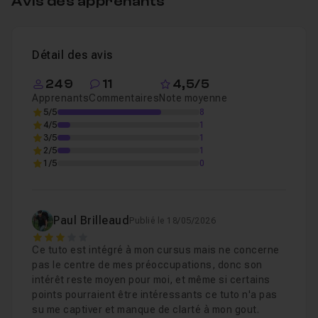
Avis des apprenants
Puis nous irons plus loin avec un chapitre dédié au travail
Chapitre 4 : Conclusion
08m18
d'analyse dans une composition pour comprendre le
Détail des avis
parcours du regard et l'art des zones d'attentions dans
le cadre.
249
11
4,5/5
Nous terminerons avec des
Apprenants
Commentaires
valeurs de contrastes
Note moyenne
5/5
8
complémentaires
:
4/5
1
3/5
1
2/5
1
Abstraction et figuratif,
1/5
0
Typographie
,
Profondeur.
Paul Brilleaud
Publié le 18/05/2026
Le meilleur de cette formation, c'est de pouvoir
3
Ce tuto est intégré à mon cursus mais ne concerne
retrouver l'intégralité dans des fiches PDF dédiées
,
pas le centre de mes préoccupations, donc son
afin de pouvoir vous rafraîchir la mémoire régulièrement
intérêt reste moyen pour moi, et même si certains
et rapidement, et vous donner ainsi toute la possibilité
points pourraient être intéressants ce tuto n'a pas
su me captiver et manque de clarté à mon gout.
de comprendre et de maîtriser ces principes.