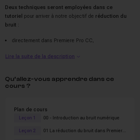
Deux techniques seront employées dans ce
tutoriel
pour arriver à notre objectif de
réduction du
bruit
:
directement dans Premiere Pro CC,
dans Premiere Pro, mais en passant par
After Effects
Lire la suite de la description
grâce au Dynamic Link.
A la suite d’une
rapide introduction sur le bruit
, nous
Qu’allez-vous apprendre dans ce
arriverons à
réduire ce bruit
avec des notions comme :
cours ?
Créer un effet de ralenti en jouant sur la cadence de
l’élément,
Plan de cours
Appliquer des effets dans Premiere et dans After
Leçon 1
00 - Introduction au bruit numérique
Effects,
Leçon 2
01 La réduction du bruit dans Premiere Pro
Utilisation des masques afin de cibler des zones