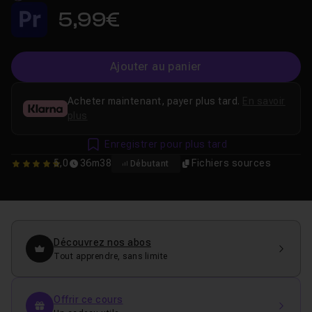
5,99€
Ajouter au panier
Acheter maintenant, payer plus tard.
En savoir
plus
Enregistrer pour plus tard
5,0
36m38
Fichiers sources
Débutant
5
Découvrez nos abos
Tout apprendre, sans limite
Offrir ce cours