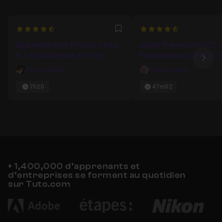
4.5454545454545
4.8461538461538
Favori
Apprendre After Effects, Partie
Adobe Premiere Pro CC :
6 : La bibliothèque d'effets
Fondamentaux (9/12) - Tr
Ima
avec les effets
Gilles Pfeiffer
Pascal Gauch
7h20
47m02
+ 1,400,000 d’apprenants et
d’entreprises se forment au quotidien
sur Tuto.com