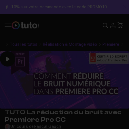
-10% sur votre commande avec le code PROMO10
C
Recher
USE
Pa
Tous les tutos
Réalisation & Montage vidéo
Premiere
La
Play
TUTO La réduction du bruit avec
Premiere Pro CC
Un cours de
Pascal Gauch