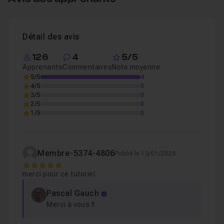
Je reste disponible dans le salon d'entraide pour
répondre à vos éventuelles questions.
Détail des avis
Bon tuto !
126
4
5/5
Apprenants
Commentaires
Note moyenne
5/5
4
4/5
0
3/5
0
2/5
0
1/5
0
Membre-5374-4806
Publié le 13/01/2025
5
merci pour ce tutoriel.
Pascal Gauch
Merci à vous !!