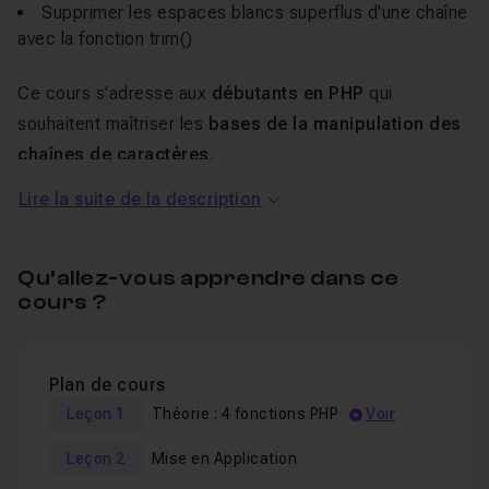
Supprimer les espaces blancs superflus d'une chaîne
avec la fonction
trim()
Ce cours s'adresse aux
débutants en PHP
qui
souhaitent maîtriser les
bases de la manipulation des
chaînes de caractères
.
Lire la suite de la description
Au cours de ce
tuto PHP en vidéo,
vous allez voir des
exemples concrets
ainsi qu'un exercice d'application
pour vous aider à assimiler les concepts abordés.
Qu’allez-vous apprendre dans ce
cours ?
L'exercice sera de contrôler la validation d'un formulaire
HTML à l'aide des 4 fonctions PHP abordées dans ce
Plan de cours
tuto.
Leçon 1
Théorie : 4 fonctions PHP
Voir
À la fin de ce cours, vous serez en mesure d'utiliser ces
4 fonctions PHP pour
manipuler des chaînes de
Leçon 2
Mise en Application
caractères de manière efficace
.