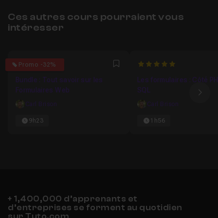
Ces autres cours pourraient vous
intéresser
4.9230769230769
5
Promo -32%
Favori
Bundle : Tout savoir sur les
Les formulaires : Côté P
Formulaires Web
SQL
Ima
Carl Brison
Carl Brison
9h23
1h56
+ 1,400,000 d’apprenants et
d’entreprises se forment au quotidien
sur Tuto.com