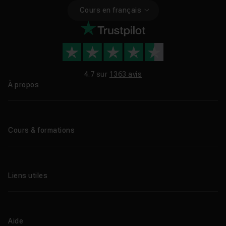
Cours en français
4.7 sur
1363 avis
À propos
Qui sommes-nous ?
Le blog
Cours & formations
Tous les tutos
Formations éligibles CPF
Liens utiles
Formations certifiantes
Formations IA
Entreprises
Tutos gratuits
Abonnement Tuto.com
Aide
Promos