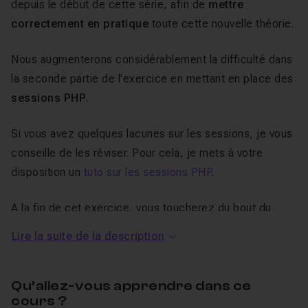
depuis le début de cette série, afin de
mettre
correctement en pratique
toute cette nouvelle théorie.
Nous augmenterons considérablement la difficulté dans
la seconde partie de l'exercice en mettant en place des
sessions PHP
.
Si vous avez quelques lacunes sur les sessions, je vous
conseille de les réviser. Pour cela, je mets à votre
disposition un
tuto sur les sessions PHP
.
A la fin de cet exercice, vous toucherez du bout du
doigt la perfection en matière de développement web
Lire la suite de la description
professionnel ! Si vous avez des questions sur ce
l'exercice qui sera réalisé, je reste à votre disposition
Qu’allez-vous apprendre dans ce
dans le salon d'entraide.
cours ?