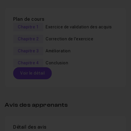
Si vous avez raté les épisodes précédents :
Plan de cours
#1/6 Le modèle MVC en Php procédural,
Découverte
Chapitre 1
Exercice de validation des acquis
#2/6 Le modèle MVC en PHP procédural, Evolution
Chapitre 2
Correction de l'exercice
#3/6 Le modèle MVC en Php procédural, Routeur
Chapitre 3
Amélioration
#4/6 Le modèle MVC en Php procédural, Modules
Chapitre 4
Conclusion
Voir le détail
Table des matières
Avis des apprenants
Chapitre 1 : Exercice de validation des acquis
02m5
Détail des avis
Leçon 1
Enoncé
Voir