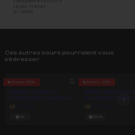
Cours publié le 03/10/2019
Langue : Français
ID : 126331
Ces autres cours pourraient vous
intéresser
4.9230769230769
4.875
Promo -30%
Promo -30%
Favori
Apprendre à monter une
BUNDLE : Apprendre à mo
architecture MVC complète en
une architecture MVC c
Ima
PHP procédural
en PHP Orienté Objet
Carl Brison
Carl Brison
8h
8h34