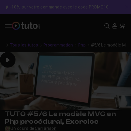
-10% sur votre commande avec le code PROMO10
C
Recher
USE
Pa
Tous les tutos
Programmation
Php
#5/6 Le modèle MVC 
Play
TUTO #5/6 Le modèle MVC en
Php procédural, Exercice
Un cours de
Carl Brison