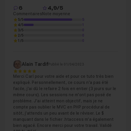
6
4,9/5
Commentaires
Note moyenne
Chapitre 2 : Correction de l'exercice
1h12
5/5
5
4/5
1
3/5
0
2/5
0
Chapitre 3 : Amélioration
42m33
1/5
0
Chapitre 4 : Conclusion
02m16
Alain Tardif
Publié le 01/04/2023
5
Merci Carl pour votre aide et pour ce tuto très bien
expliqué. Personnellement, ce cours n'a pas été
facile, j'ai dû le refaire 2 fois en entier (3 jours sur le
même cours). Les sessions ne m'ont pas posé de
problème. J'ai atteint mon objectif, mais je ne
compte pas oublier le MVC en PHP procédural de
sitôt, j'attends un peu avant de le réviser. Le $
manquant dans le fichier .htaccess m'a également
bien agacé. Encore merci pour votre travail. Validé