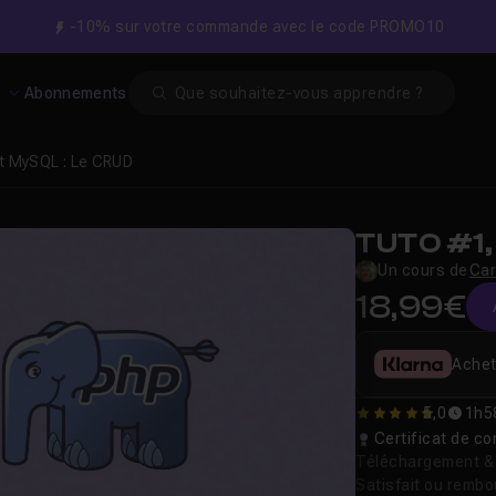
-10% sur votre commande avec le code PROMO10
Search
s
Abonnements
t MySQL : Le CRUD
TUTO #1,
Un cours de
Car
18,99€
Achet
5,0
1h5
5
Certificat de 
Téléchargement & v
Satisfait ou remb