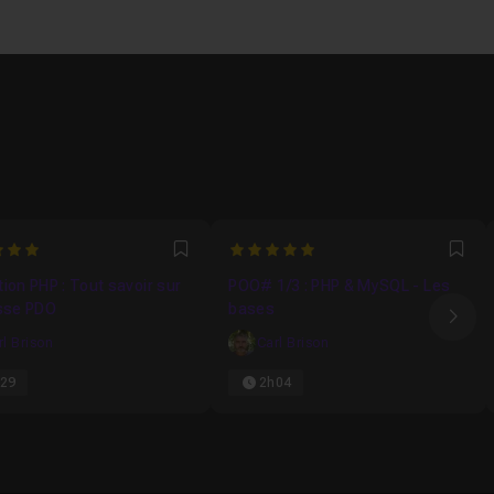
5
Favori
Fav
ion PHP : Tout savoir sur
POO# 1/3 : PHP & MySQL - Les
asse PDO
bases
Ima
rl Brison
Carl Brison
29
2h04