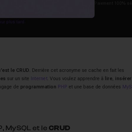
Paiement 100% sé
our plus tard
u'est le CRUD
. Derrière cet acronyme se cache en fait les
ées
sur un site
Internet
. Vous voulez apprendre à
lire
,
insérer
angage de
programmation
PHP
et une base de données
MyS
, MySQL et le
CRUD