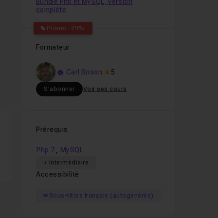
Bundle Php et MySQL, version
complète
Promo -29%
Formateur
Carl Brison
5
S'abonner
Voir ses cours
Prérequis
,
Php 7
MySQL
Intermédiaire
Accessibilité
si
Sous-titres français (autogénérés)