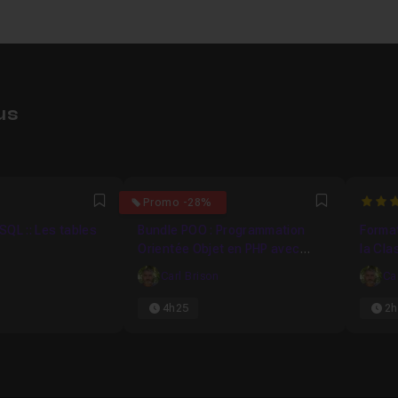
us
5
5
Promo -28%
Favori
Favori
SQL :: Les tables
Bundle POO : Programmation
Format
Orientée Objet en PHP avec
la Cl
MySQL
Carl Brison
Ca
4h25
2h