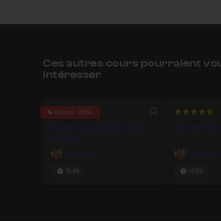
Ces autres cours pourraient vo
intéresser
4.9
5
Promo -29%
Favori
Bundle Php et MySQL, version
#2, PHP et My
complète
Carl Brison
Carl Brison
7h45
1h29