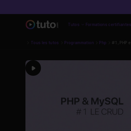
Tutos
Formations certifiante
Tous les tutos
Programmation
Php
#1, PHP e
Play