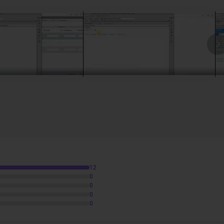
I
e PDO
1h28
12
0
0
0
0