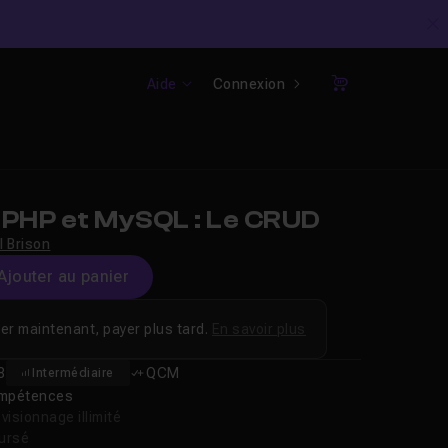
C
Aide
Connexion
Panier
 PHP et MySQL : Le CRUD
l Brison
Ajouter au panier
er maintenant, payer plus tard.
En savoir plus
8
QCM
Intermédiaire
compétences
isionnage illimité
oursé