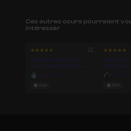
Ces autres cours pourraient vo
intéresser
4.5
5
Favori
Formation complète Infinite
Formation Pho
Texture Panel pour Adobe
et astuces po
Photoshop CC
temps
Laurent Briere
Olivier Kra
1h04
2h57