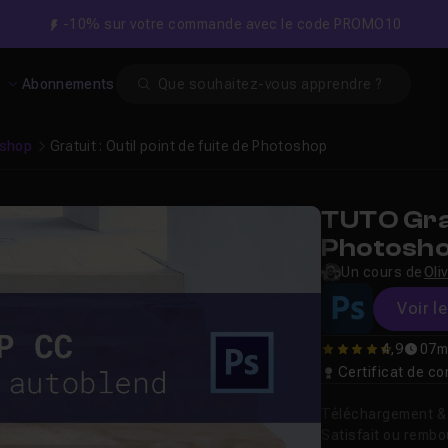
-10% sur votre commande avec le code PROMO10
Search
s
Abonnements
shop
Gratuit : Outil point de fuite de Photoshop
TUTO Grat
Photosh
Un cours de
Oli
Voir l
4,9
07m
4.9473684210526
Certificat de 
Téléchargement & v
Satisfait ou remb