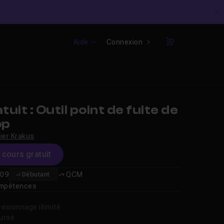
C
Aide
Connexion
Panier
uit : Outil point de fuite de
op
vier Krakus
e cours gratuit
09
QCM
Débutant
compétences
isionnage illimité
oursé