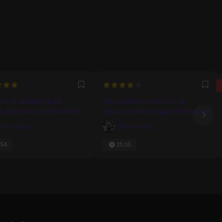
4
Favori
Fav
cs et astuces pour
20 astuces et ateliers de
r du temps sur Photoshop
retouche photo dans Photoshop
Ima
ivier Krakus
Olivier Krakus
54
2h35