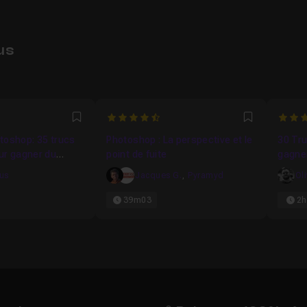
us
4.9333333333333
5
Favori
Favori
toshop: 35 trucs
Photoshop : La perspective et le
30 Tru
ur gagner du
point de fuite
gagne
kus
Jacques G.
,
Pyramyd
Ol
39m03
2h