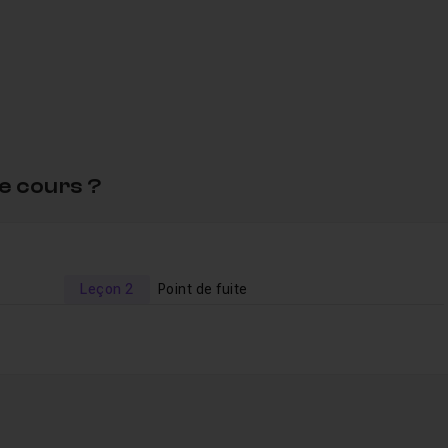
e cours ?
es questions sur le logiciel
s en fin d'exercice
ez
ma formation complète sur la retouche photo
Leçon 2
Point de fuite
.