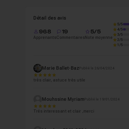
Leçon 1
Introduction
52s
Détail des avis
Leçon 2
Point de fuite
06m17
5/5
4/5
968
19
5/5
3/5
Apprenants
Commentaires
Note moyenne
2/5
1/5
Marie Ballet-Baz
Publié le 26/04/2024
5
très clair, astuce très utile
Mouhssine Myriam
Publié le 19/01/2024
5
Trés interessant et clair ,merci