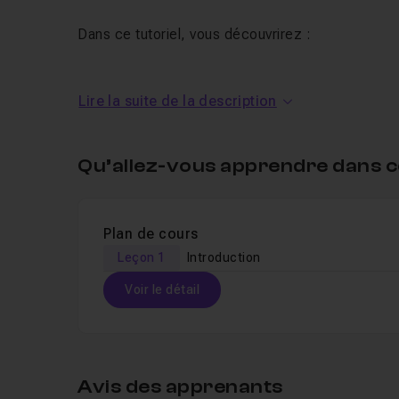
Dans ce tutoriel, vous découvrirez :
Les points de fuite,
Lire la suite de la description
L'ajout de texture,
Les outils de retouche,
Qu’allez-vous apprendre dans c
Les calques de Photoshop,
Je reste à votre disposition en Entraide pour tout
Un QCM vous permet de valider vos connaissance
Plan de cours
Pour en apprendre plus sur
Leçon 1
Introduction
Photoshop
, découvr
Voir le détail
Table des matières
Avis des apprenants