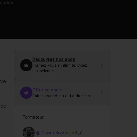
curisé
Découvrez nos abos
Formez-vous en illimité. Visez
l’excellence.
ive
Offrir ce cours
Faites un cadeau qui a du sens.
 de
Formateur
Olivier Krakus
4,7