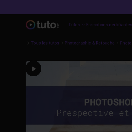
Tutos
Formations certifiante
Tous les tutos
Photographie & Retouche
Photo
Play