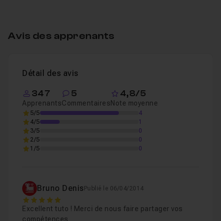
Avis des apprenants
Détail des avis
347
5
4,8/5
Apprenants
Commentaires
Note moyenne
5/5
4
4/5
1
3/5
0
2/5
0
1/5
0
Bruno Denis
Publié le 06/04/2014
5
Excellent tuto ! Merci de nous faire partager vos
compétences