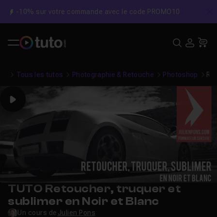
-10% sur votre commande avec le code PROMO10
C
Recher
USE
Pa
Tous les tutos
Photographie & Retouche
Photoshop
Ret
Play
TUTO Retoucher, truquer et
sublimer en Noir et Blanc
Un cours de
Julien Pons