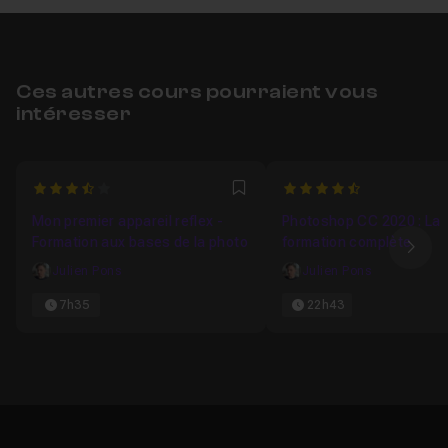
Ces autres cours pourraient vous
intéresser
3.3076923076923
4.7107438016529
Favori
Mon premier appareil reflex -
Photoshop CC 2020 : La
Formation aux bases de la photo
formation complète
Ima
Julien Pons
Julien Pons
7h35
22h43