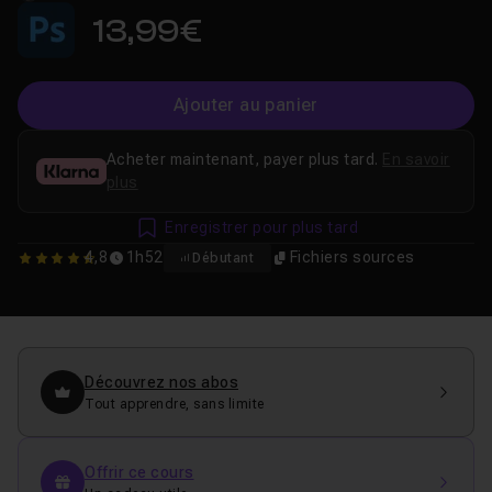
13,99€
Ajouter au panier
Acheter maintenant, payer plus tard.
En savoir
plus
Enregistrer pour plus tard
4,8
1h52
Fichiers sources
Débutant
4.75
Découvrez nos abos
Tout apprendre, sans limite
Offrir ce cours