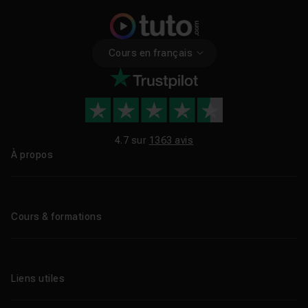
Cours en français
4.7 sur
1363 avis
À propos
Qui sommes-nous ?
Le blog
Cours & formations
Tous les tutos
Formations éligibles CPF
Liens utiles
Formations certifiantes
Formations IA
Entreprises