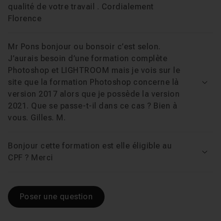
qualité de votre travail . Cordialement
Florence
Chapitre 18 : Photoshop CC 2018 : Les nouveautés
Mr Pons bonjour ou bonsoir c’est selon.
Chapitre 19 : Photoshop CC 2019 : Les nouveautés
J’aurais besoin d’une formation complète
Photoshop et LIGHTROOM mais je vois sur le
Chapitre 20 : Photoshop CC 2020 : Les nouveautés
site que la formation Photoshop concerne là
Voir
version 2017 alors que je possède la version
2021. Que se passe-t-il dans ce cas ? Bien à
Cours 2
9h17
vous. Gilles. M.
Formation Lightroom 6 / CC pour les photographe
Bonjour cette formation est elle éligible au
Cours 3
1h55
Voir
CPF ? Merci
Lightroom CC - La formation complète
Poser une question