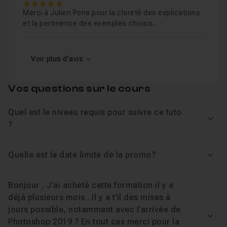
5
Chapitre 9 : Maîtriser les filtres
1h25
Merci à Julien Pons pour la clareté des explications
et la pertinence des exemples choisis.
Chapitre 10 : Maîtriser Camera Raw
2h02
Voir plus d'avis
Chapitre 11 : Atelier trucage avancé - compositing (
Vos questions sur le cours
Chapitre 12 : Organiser ses fichiers avec Bridge CC 
Quel est le niveau requis pour suivre ce tuto
Chapitre 13 : Exportation automatique et automatisa
Voir
?
Chapitre 14 : Annexes
2h25
Quelle est la date limite de la promo?
Voir
Chapitre 15 : Photoshop et les autres logiciels du Cr
Bonjour , J'ai acheté cette formation il y a
Chapitre 16 : La vidéo dans Photoshop
27m39
déjà plusieurs mois . Il y a t'il des mises à
jours possible, notamment avec l'arrivée de
Voir
Photoshop 2019 ? En tout cas merci pour la
Chapitre 17 : Adobe Stock
19m33