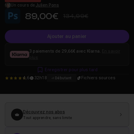
Un cours de
Julien Pons
89,00€
134,99€
Ajouter au panier
3 paiements de 29,66€ avec Klarna.
En savoir
plus
Enregistrer pour plus tard
4,6
32h18
Fichiers sources
Débutant
4.625
Découvrez nos abos
Tout apprendre, sans limite