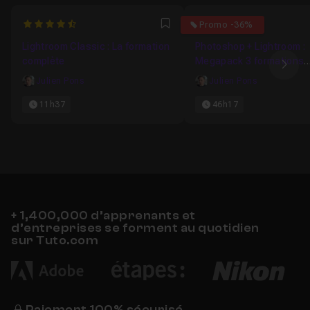
4.6578947368421
5
Promo -36%
Favori
Lightroom Classic : La formation
Photoshop + Lightroom :
complète
Megapack 3 formations
Ima
complètes
Julien Pons
Julien Pons
11h37
46h17
+ 1,400,000 d’apprenants et
d’entreprises se forment au quotidien
sur Tuto.com
Paiement 100% sécurisé