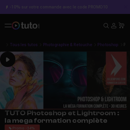
-10% sur votre commande avec le code PROMO10
C
Recher
USE
Pa
Tous les tutos
Photographie & Retouche
Photoshop
Pho
Play
TUTO Photoshop et Lightroom :
la mega formation complète
Promo -34%