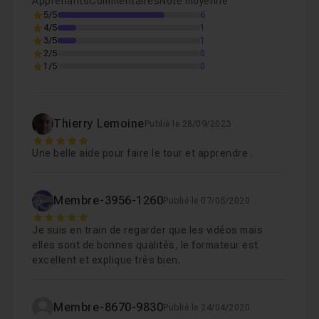
Apprenants
Commentaires
Note moyenne
5/5
6
Présentation de Photoshop et de son interface
Leçon 1
4/5
1
3/5
1
2/5
0
Chapitre 2 : Maîtriser les calques
1h01
1/5
0
Chapitre 3 : Maîtriser les masques de fusion et les sé
Thierry Lemoine
Publié le 28/09/2023
Chapitre 4 : Maîtriser les calques de réglages
5
1h14
Une belle aide pour faire le tour et apprendre .
Chapitre 5 : Maîtriser le dessin vectoriel
20m04
Membre-3956-1260
Publié le 07/05/2020
Chapitre 6 : Maîtriser le texte
39m57
5
Je suis en train de regarder que les vidéos mais
elles sont de bonnes qualités, le formateur est
Chapitre 7 : Maîtriser le pinceau et les formes
1h08
excellent et explique très bien.
Chapitre 8 : Maîtriser les trucages :Tampon, Correct
Membre-8670-9830
Publié le 24/04/2020