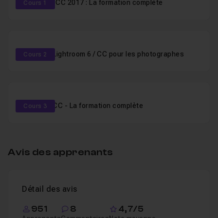
Photoshop CC 2017 : La formation complète
Cours 1
Formation Lightroom 6 / CC pour les photographes
Cours 2
Lightroom CC - La formation complète
Cours 3
Plan détaillé des cours
Avis des apprenants
Cours 1
21h05
Photoshop CC 2017 : La formation complète
Détail des avis
Chapitre 1 : Introduction
10m48
951
8
4,7/5