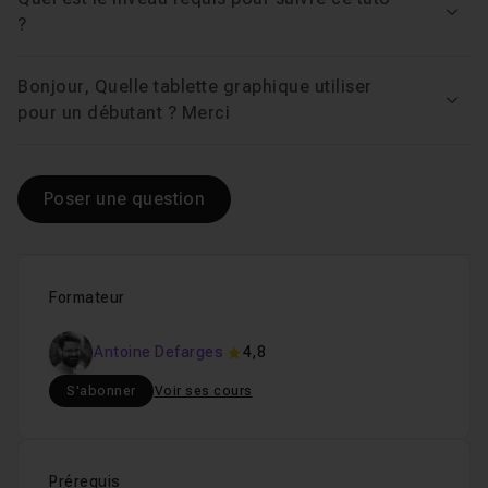
Voir
?
Bonjour, Quelle tablette graphique utiliser
Voir
pour un débutant ? Merci
Poser une question
Formateur
Antoine Defarges
4,8
S'abonner
Voir ses cours
Prérequis