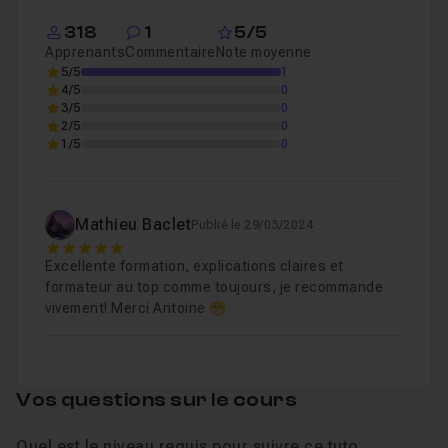
Leçon 8
Modifier l'ambiance de la photo
Voir
318
1
5/5
Apprenants
Commentaire
Note moyenne
5/5
1
Chapitre 2 : Réalisation du paint over
2h48
4/5
0
3/5
0
2/5
0
1/5
0
Mathieu Baclet
Publié le 29/03/2024
5
Excellente formation, explications claires et
formateur au top comme toujours, je recommande
vivement! Merci Antoine 😁
Vos questions sur le cours
Quel est le niveau requis pour suivre ce tuto