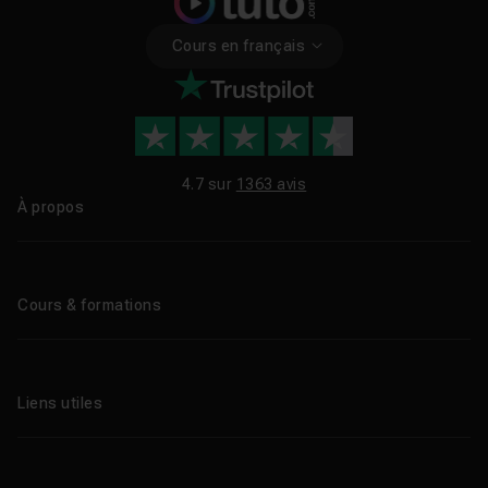
Cours en français
4.7 sur
1363 avis
À propos
Qui sommes-nous ?
Le blog
Cours & formations
Tous les tutos
Formations éligibles CPF
Liens utiles
Formations certifiantes
Formations IA
Entreprises
Tutos gratuits
Abonnement Tuto.com