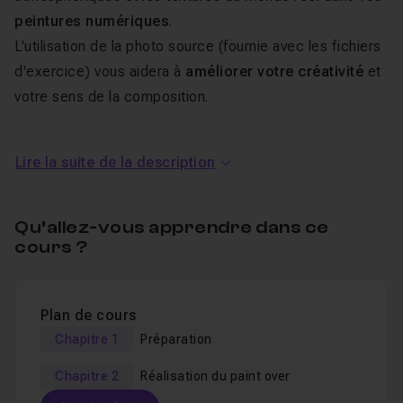
peintures numériques
.
L'utilisation de la photo source (fournie avec les fichiers
d'exercice) vous aidera à
améliorer votre créativité
et
votre sens de la composition.
L'image sera peinte en couleur mais avec une
Lire la suite de la description
prévisualisation en noir & blanc constante, afin de bien
équilibrer le contraste et l'éclairage.
Qu’allez-vous apprendre dans ce
La formation sera aussi utile aux novices en peinture
cours ?
numérique qu'aux artistes confirmés souhaitant
découvrir la technique spécifique du
paint-over
. Elle
Plan de cours
peut-être suivie avec n'importe quelle version de
Chapitre 1
Préparation
Photoshop. L'utilisation d'une tablette graphique est
recommandée.
Chapitre 2
Réalisation du paint over
Les
fichiers sources et outils personnalisés sont