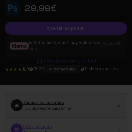
29,99€
Ajouter au panier
Acheter maintenant, payer plus tard.
En savoir
plus
Enregistrer pour plus tard
5,0
3h29
Fichiers sources
Intermédiaire
5
Découvrez nos abos
Tout apprendre, sans limite
Offrir ce cours