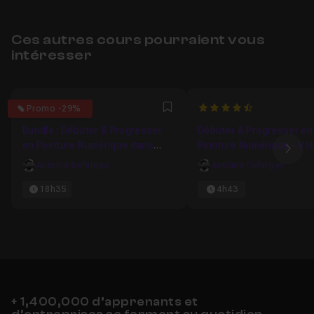
Ces autres cours pourraient vous
intéresser
4.9285714285714
4.780487804878
Promo -29%
Favori
Bundle : Débuter & Progresser
Débuter & Progresser en
en Peinture Numérique dans
Peinture Numérique - Vol
Ima
Photoshop
Antoine Defarges
Antoine Defarges
18h35
4h43
+ 1,400,000 d’apprenants et