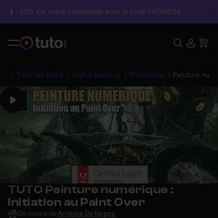
-10% sur votre commande avec le code PROMO10
C
Recher
USE
Pa
Tous les tutos
Digital painting
Photoshop
Peinture numér
Play
TUTO Peinture numérique :
Initiation au Paint Over
Un cours de
Antoine Defarges