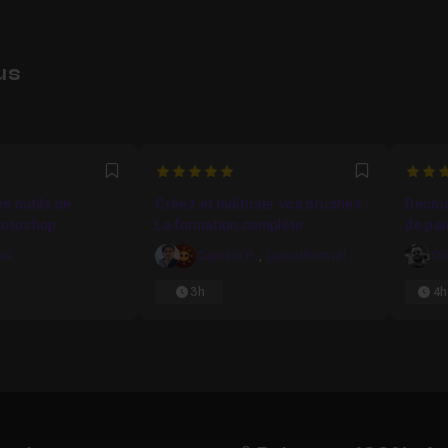
us
3333
5
5
Favori
Favori
s outils de
Créez et maîtriser vos brushes -
Découv
hotoshop
La formation complète
de pa
2021
kus
Camille B.
,
Lesudformations
Ol
3h
4h