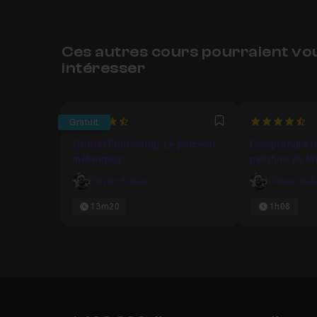
Ces autres cours pourraient vo
intéresser
4.75
4.333333333
Gratuit
Favori
Gratuit Photoshop: Le pinceau
Comprendre le
mélangeur
peinture de P
Olivier Krakus
Olivier Kra
13m20
1h08