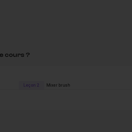
s en fin d'exercice.
tion entraide pour toutes questions ou remarque.
 retouche de lumière dans Photoshop
e cours ?
Leçon 2
Mixer brush