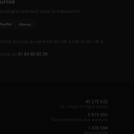
urisé
protégées pendant toute la transaction.
tions du lundi au vendredi de 10h à 12h et de 14h à
phone au
01 84 80 80 29
.
45 272 622
De cours en ligne suivis
9 819 355
Euros reversés aux auteurs
1 435 984
Apprenants