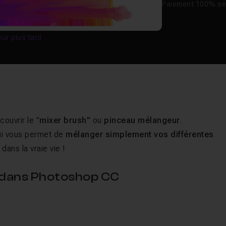
Paiement 100% sé
our plus tard
couvrir le "
mixer brush"
ou
pinceau mélangeur
.
ui vous permet de
mélanger simplement vos différentes
dans la vraie vie !
 dans Photoshop CC