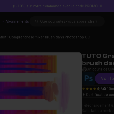
-10% sur votre commande avec le code PROMO10
Search
s
Abonnements
atuit : Comprendre le mixer brush dans Photoshop CC
TUTO Gra
brush da
Un cours de
Oli
Voir l
4,6
10m
4.6363636363636
Certificat de 
Téléchargement & v
Satisfait ou remb