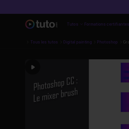
Tutos
Formations certifiante
Tous les tutos
Digital painting
Photoshop
Gr
Play