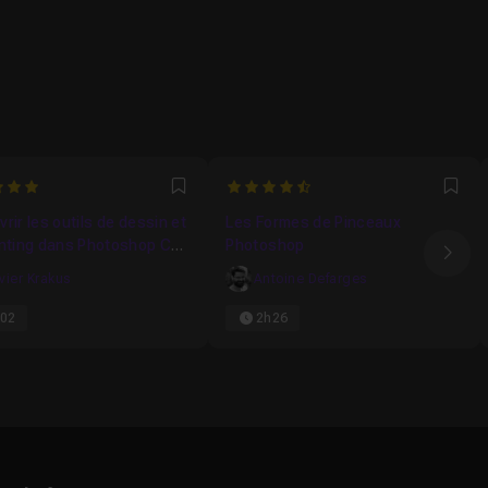
4.8153846153846
Favori
Fav
rir les outils de dessin et
Les Formes de Pinceaux
inting dans Photoshop CC
Photoshop
Ima
ivier Krakus
Antoine Defarges
02
2h26