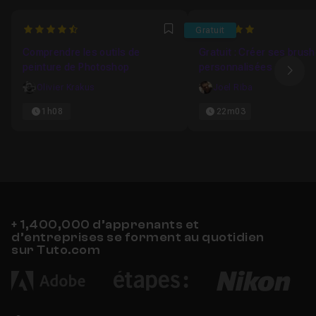
4.3333333333333
5
Gratuit
Favori
Comprendre les outils de
Gratuit : Créer ses brus
peinture de Photoshop
personnalisées
Ima
Olivier Krakus
Joel Riba
1h08
22m03
+ 1,400,000 d’apprenants et
d’entreprises se forment au quotidien
sur Tuto.com