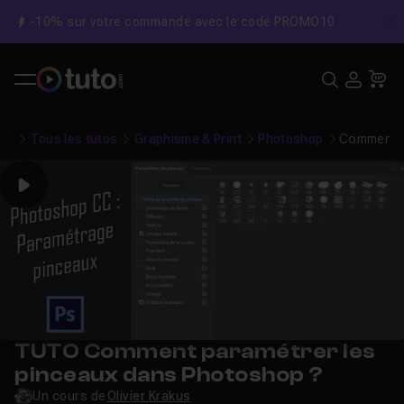
-10% sur votre commande avec le code PROMO10
C
Recher
USE
Pa
Tous les tutos
Graphisme & Print
Photoshop
Comment p
Play
TUTO Comment paramétrer les
pinceaux dans Photoshop ?
Un cours de
Olivier Krakus