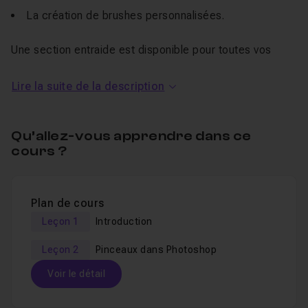
La création de brushes personnalisées.
Une section entraide est disponible pour toutes vos
questions.
Lire la suite de la description
Un QCM vous permet de valider vos connaissances en
fin de tuto.
Pour aller plus loin dans votre apprentissage de
Qu’allez-vous apprendre dans ce
Photoshop découvrez ma
formation dédiée aux outils de
cours ?
dessin
.
Plan de cours
Leçon 1
Introduction
Leçon 2
Pinceaux dans Photoshop
Voir le détail