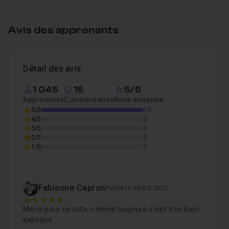
Table des matières
Avis des apprenants
Introduction
47s
Leçon 1
Détail des avis
Pinceaux dans Photoshop
08m39
Leçon 2
1 045
15
5/5
Apprenants
Commentaires
Note moyenne
5/5
15
4/5
0
3/5
0
2/5
0
1/5
0
Fabienne Capron
Publié le 06/03/2023
5
Merci pour ce tuto, comme toujours c'est très bien
expliqué.