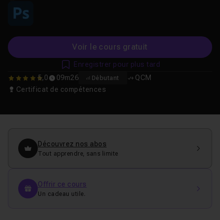
Voir le cours gratuit
Enregistrer pour plus tard
5,0
09m26
QCM
Débutant
5
Certificat de compétences
Découvrez nos abos
Tout apprendre, sans limite
Offrir ce cours
Un cadeau utile.