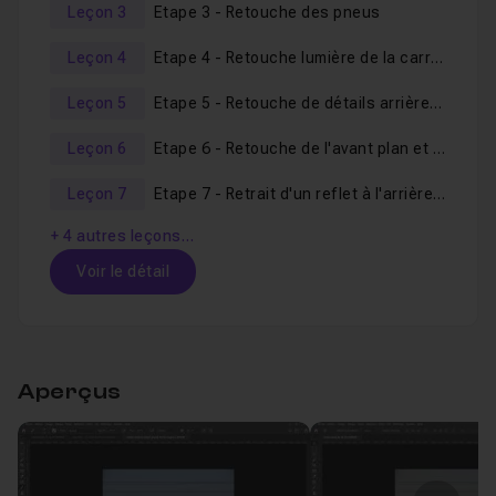
Leçon 3
Etape 3 - Retouche des pneus
Parce que j'avance en temps réel sans
timelapse
,
Leçon 4
Etape 4 - Retouche lumière de la carrosserie
n'hésitez pas si le besoin s'en fait sentir, à accélérer la
vidéo, l'outil de visionnage le permet.
Leçon 5
Etape 5 - Retouche de détails arrières voiture
Tous les
fichiers nécessaires
sont
fournis
.
Leçon 6
Etape 6 - Retouche de l'avant plan et correction lumière globale
Je vous souhaite une bonne formation et vous dis à tout
de suite dans la première vidéo de ce nouvel atelier.
Leçon 7
Etape 7 - Retrait d'un reflet à l'arrière de la carrosserie
+ 4 autres leçons…
Voir le détail
Table des matières
Aperçus
Etape 1 - Retouche lumière globale
03m42
Leçon 1
Etape 2 - Retouche des jantes
05m13
Leçon 2