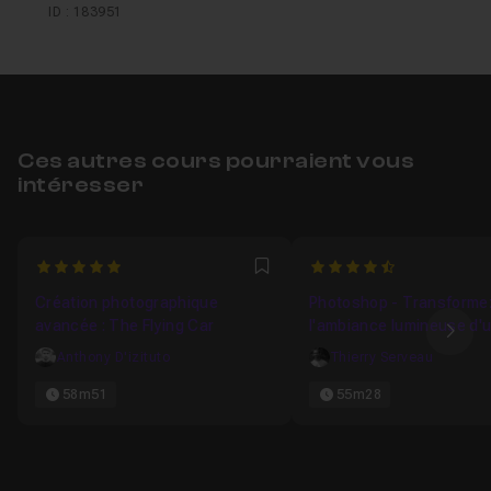
ID : 183951
Ces autres cours pourraient vous
intéresser
5
4.75
Favori
Création photographique
Photoshop - Transforme
avancée : The Flying Car
l'ambiance lumineuse d'
Ima
photo de véhicule
Anthony D'izituto
Thierry Serveau
58m51
55m28