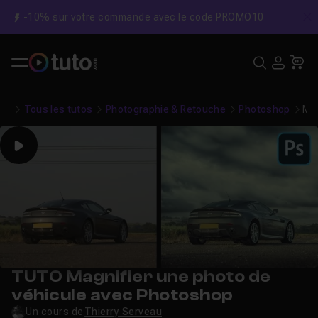
-10% sur votre commande avec le code PROMO10
C
Recher
USE
Pa
Tous les tutos
Photographie & Retouche
Photoshop
Mag
Play
TUTO Magnifier une photo de
véhicule avec Photoshop
Un cours de
Thierry Serveau