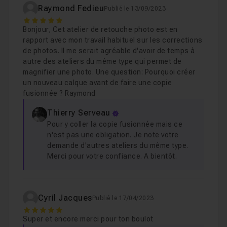
Raymond Fedieu
Publié le 13/09/2023
5
Etape 9 - Retouche des vitres
06m30
Leçon 9
Bonjour, Cet atelier de retouche photo est en
rapport avec mon travail habituel sur les corrections
de photos. Il me serait agréable d'avoir de temps à
Etape 10 - Ajout et intégration de reflets luis
Leçon 10
autre des ateliers du même type qui permet de
magnifier une photo. Une question: Pourquoi créer
un nouveau calque avant de faire une copie
fusionnée ? Raymond
Etape 11 - Retouches globales et conclusion
Leçon 11
Thierry Serveau
Pour y coller la copie fusionnée mais ce
n'est pas une obligation. Je note votre
demande d'autres ateliers du même type.
Merci pour votre confiance. A bientôt.
Cyril Jacques
Publié le 17/04/2023
5
Super et encore merci pour ton boulot