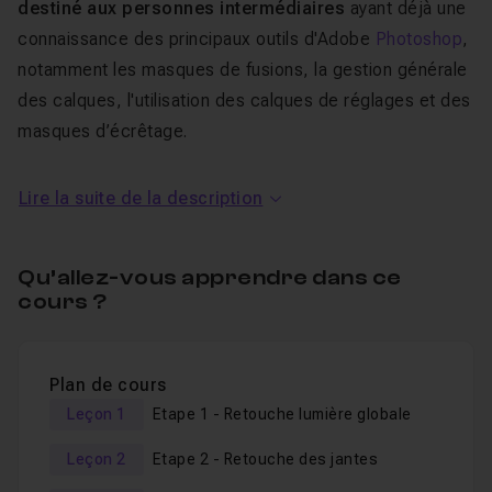
destiné aux personnes intermédiaires
ayant déjà une
connaissance des principaux outils d'Adobe
Photoshop
,
notamment les masques de fusions, la gestion générale
des calques, l'utilisation des calques de réglages et des
masques d’écrêtage.
Si vous n'êtes pas encore familiers de ces outils et que
Lire la suite de la description
ce type de rendu vous intéresse, alors je vous invite
vivement à suivre le pack "
Bundle Photoshop :
Qu’allez-vous apprendre dans ce
Photomontage Créatif Simple par la Pratique
" dans
cours ?
lequel je détaille plus précisément les outils employés
afin de vous constituer des bases solides pour les
ateliers plus avancés comme celui-ci.
Plan de cours
Leçon 1
Etape 1 - Retouche lumière globale
Vous pourrez, si nécessaire, utiliser l'espace d'
entraide
afin d'obtenir des réponses à vos soucis. Je reste à
Leçon 2
Etape 2 - Retouche des jantes
votre disposition pour toutes questions.