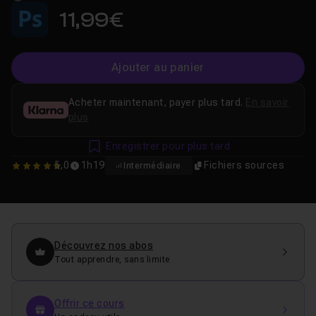
11,99€
Ajouter au panier
Acheter maintenant, payer plus tard.
En savoir
plus
Enregistrer pour plus tard
5,0
1h19
Fichiers sources
Intermédiaire
5
Découvrez nos abos
Tout apprendre, sans limite
Offrir ce cours