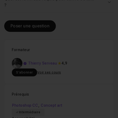
Voir
?
Poser une question
Formateur
Thierry Serveau
4,9
S'abonner
Voir ses cours
Prérequis
,
Photoshop CC
Concept art
Intermédiaire