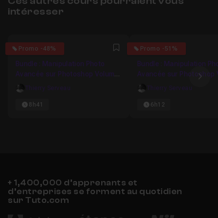
Ces autres cours pourraient vous
intéresser
4.8888888888889
5
Promo -48%
Promo -51%
Favori
Bundle : Manipulation Photo
Bundle : Manipulation Ph
Avancée sur Photoshop Volume
Avancée sur Photoshop
Ima
2
4
Thierry Serveau
Thierry Serveau
8h41
6h12
+ 1,400,000 d’apprenants et
d’entreprises se forment au quotidien
sur Tuto.com