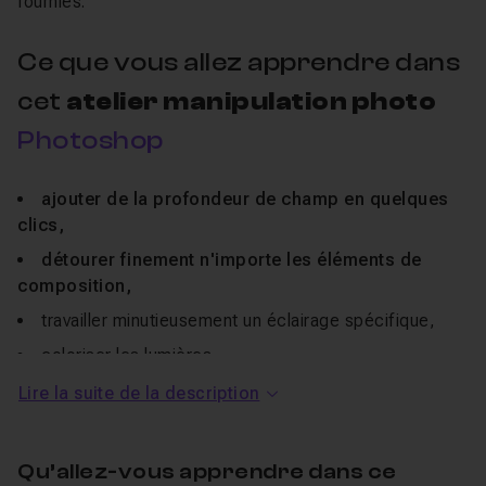
fournies.
Ce que vous allez apprendre dans
cet
atelier manipulation photo
Photoshop
ajouter de la profondeur de champ en quelques
clics,
détourer finement n'importe les éléments de
composition
,
travailler minutieusement un éclairage spécifique,
coloriser les lumières,
créer un tracé lumineux,
Lire la suite de la description
découvrir un workflow le plus souple possible afin de
pouvoir gérer très rapidement d'éventuels retours
Qu’allez-vous apprendre dans ce
clients en situation de production,