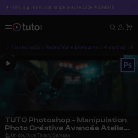
-10% sur votre commande avec le code PROMO10
C
Recher
USE
Pa
Tous les tutos
Photographie & Retouche
Photoshop
Pho
Play
TUTO Photoshop - Manipulation
Photo Créative Avancée Atelier
8
Un cours de
Thierry Serveau