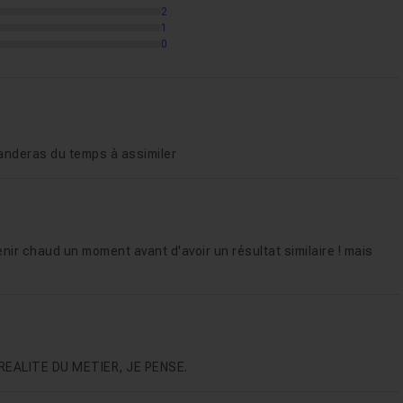
2
1
0
anderas du temps à assimiler
nir chaud un moment avant d'avoir un résultat similaire ! mais
REALITE DU METIER, JE PENSE.