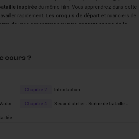
ataille inspirée
du même film. Vous apprendrez dans cette
travailler rapidement.
Les croquis de départ
et nuanciers de
ttre de vous concentrer sur votre
apprentissage de la
davantage la scène de bataille pour en faire une
peinture
e cours ?
l'accent sera mis sur l'optimisation de la composition, de
r
différentes techniques d'illustration
d'éléments variés
Chapitre 2
Introduction
'entraide du cours. Les fichiers sources sont fournis.
 Vador
Chapitre 4
Second atelier : Scène de bataille
(speed painting)
taillée