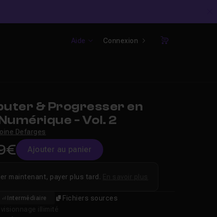
C
Aide
Connexion
Panier
uter & Progresser en
Numérique - Vol. 2
oine Defarges
9€
Ajouter au panier
er maintenant, payer plus tard.
En savoir plus
Fichiers sources
Intermédiaire
isionnage illimité