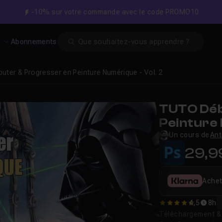
-10% sur votre commande avec le code PROMO10
Search
s
Abonnements
uter & Progresser en Peinture Numérique - Vol. 2
TUTO Déb
Peinture 
Un cours de
Ant
29,9
Achet
4,5
8h
4.5227272727273
Téléchargement & v