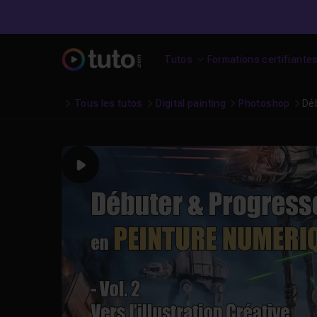
Tutos
Formations certifiante
Tous les tutos
Digital painting
Photoshop
Déb
Play