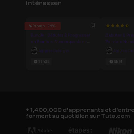
intéresser
4.9285714285714
4.822784810
Promo -29%
Favori
Bundle : Débuter & Progresser
Débuter & Pro
en Peinture Numérique dans
Peinture Numér
Photoshop
Antoine Defarges
Antoine De
18h35
5h51
+ 1,400,000 d’apprenants et d’entr
forment au quotidien sur Tuto.com