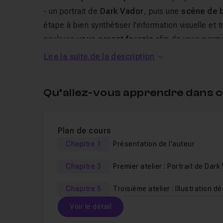
- un portrait de
Dark Vador
, puis une
scène de b
étape à bien synthétiser l'information visuelle et 
couleurs
vous seront fournis
afin de vous perme
peinture numérique
, sans autre contrainte.
Lire la suite de la description
La troisième partie
vous proposera de détailler 
Qu’allez-vous apprendre dans c
numérique détaillée
. Dans ce dernier exercice, 
l'éclairage, des textures et détails, mais aussi su
(neige, brume, ombres, lasers, roche, etc.).
Plan de cours
Chapitre 1
Présentation de l'auteur
Vous pourrez poser vos questions dans le salon d
Chapitre 3
Premier atelier : Portrait de Dark
Chapitre 5
Troisième atelier : Illustration dé
Voir le détail