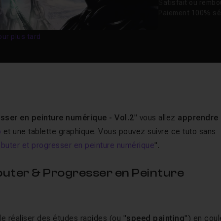
Satisfait ou remb
Paiement 100% sé
our plus tard
sser en peinture numérique - Vol.2
" vous allez
apprendre
p
et une tablette graphique. Vous pouvez suivre ce tuto sans
buter et progresser en peinture numérique
".
uter & Progresser en Peinture
 réaliser des études rapides (ou "
speed painting
") en coul