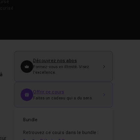
oursé
curisé
Découvrez nos abos
Formez-vous en illimité. Visez
l’excellence.
 à
Offrir ce cours
Faites un cadeau qui a du sens.
Bundle
Retrouvez ce cours dans le bundle :
eur