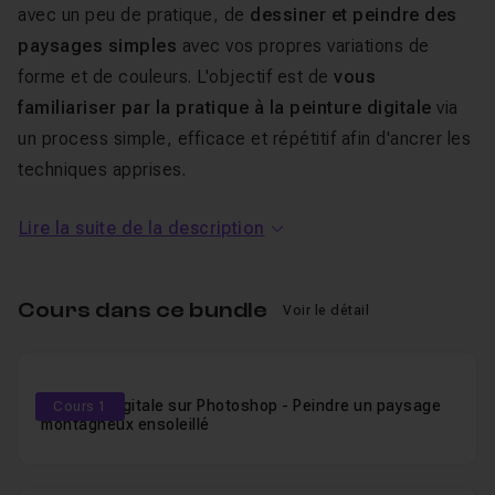
avec un peu de pratique, de
dessiner et peindre des
paysages simples
avec vos propres variations de
forme et de couleurs. L'objectif est de
vous
familiariser par la pratique à la peinture digitale
via
un process simple, efficace et répétitif afin d'ancrer les
techniques apprises.
Ces
cours en vidéo
dans lesquels j'avance pas à pas,
Lire la suite de la description
en temps réel,
sont destinés aux personnes
débutantes intermédiaires
ayant suivi une première
introduction au digital painting sur Photoshop.
Cours dans ce bundle
Voir le détail
Si ce n'est pas le cas
,
je vous conseille alors le pack
pour débutant "
Bundle - Peinture Digitale sur Photoshop
pour débutant Volume 1
" qui vous donnera par la
Peinture Digitale sur Photoshop - Peindre un paysage
Cours 1
pratique les bases techniques suffisantes pour être à
montagneux ensoleillé
l'aise avec les outils utilisés ici.
J'ai choisi l'avancée en temps réel et volontairement