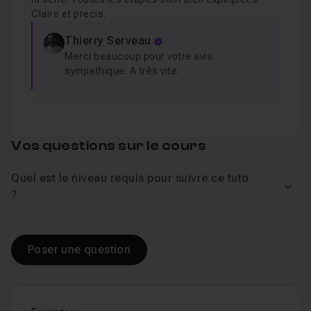
Claire et precis.
Etape 8 - Retouches globales et conclusion
Leçon 8
Thierry Serveau
Merci beaucoup pour votre avis
Cours 2
1h28
sympathique. A très vite.
Peinture Digitale sur Photoshop - Peindre un pa
Cours 3
1h36
Vos questions sur le cours
Peinture Digitale sur Photoshop - Peindre l'intérieu
Quel est le niveau requis pour suivre ce tuto
Voir
?
Cours 4
2h40
Peinture Digitale sur Photoshop - Peindre un pays
Poser une question
Cours 5
2h13
Peinture Digitale sur Photoshop - Peindre un arbre