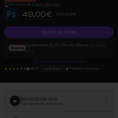
Un cours de
Thierry Serveau
49,00€
101,98€
Ajouter au panier
3 paiements de 16,33€ avec Klarna.
En savoir
plus
Enregistrer pour plus tard
4,0
9h21
Fichiers sources
Débutant
4
Découvrez nos abos
Tout apprendre, sans limite