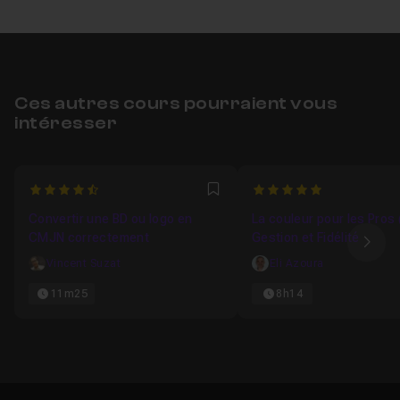
Ces autres cours pourraient vous
intéresser
4.8333333333333
5
Favori
Convertir une BD ou logo en
La couleur pour les Pros (
CMJN correctement
Gestion et Fidélité
Ima
Vincent Suzat
Eli Azoura
11m25
8h14