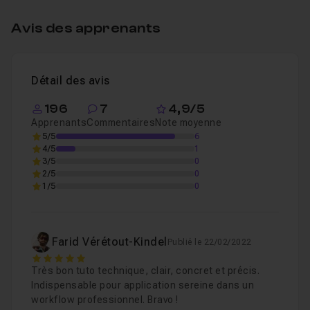
Avis des apprenants
Travailler RVB et CMJN dans la même image
Leçon 1
Détail des avis
196
7
4,9/5
Apprenants
Commentaires
Note moyenne
5/5
6
4/5
1
3/5
0
2/5
0
1/5
0
Farid Vérétout-Kindel
Publié le 22/02/2022
5
Très bon tuto technique, clair, concret et précis.
Indispensable pour application sereine dans un
workflow professionnel. Bravo !