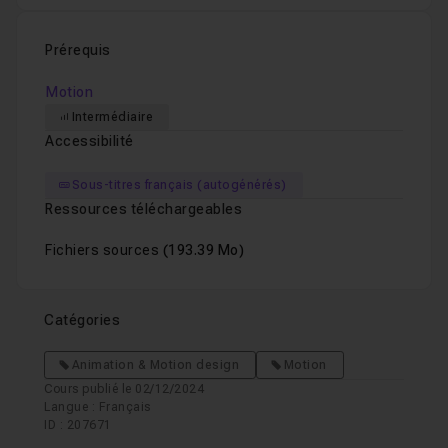
Ajout d'un halo et flou de Zoom autour de la b
Leçon 9
Prérequis
Motion
Ajout du comportement audio avec synchronisa
Leçon 10
Intermédiaire
Accessibilité
Faire osciller la lumière et synchroniser sa v
Leçon 11
Sous-titres français (autogénérés)
Ressources téléchargeables
Deux méthodes d'ajout de fondus entrant et s
Leçon 12
Fichiers sources
(193.39 Mo)
Catégories
Animation & Motion design
Motion
Cours publié le 02/12/2024
Langue : Français
ID : 207671