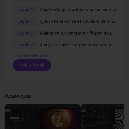
Leçon 4
Ajout de la grille autour des carreaux de la boule et ajout des effets et animation de rotation.
Leçon 5
Ajout des textures et couleurs de fond.
Leçon 6
Animation du générateur "Rayon deux couleurs" et ajout d'un flare.
Leçon 7
Ajout des lumières : position et réglages.
+ 5 autres leçons…
Voir le détail
Table des matières
Aperçus
Présentation du projet et des étapes de conc
Leçon 1
Création du projet Apple Motion et structurat
Leçon 2