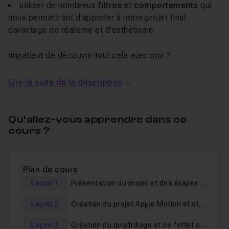
utiliser de nombreux
filtres
et
comportements
qui
nous permettront d'apporter à notre projet final
davantage de réalisme et d'esthétisme.
Impatient de découvrir tout cela avec moi ?
Alors je vous donne rendez-vous sans plus tarder dans
Lire la suite de la description
cette formation. À tout de suite !
Les sources sont téléchargeables librement et je reste
Qu’allez-vous apprendre dans ce
à votre disposition pour répondre à vos questions dans
cours ?
le salon d'entraide.
Plan de cours
Leçon 1
Présentation du projet et des étapes de conception.
Leçon 2
Création du projet Apple Motion et structuration du contenu.
Leçon 3
Création du quadrillage et de l'effet sphérique.