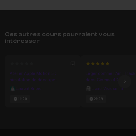
Ces autres cours pourraient vous
intéresser
0
5
Favori
Atelier Apple Motion 5 :
Léger comme l'Air : Trac
simulation de découpe
dans Cinema 4D
Ima
pyrotechnique
Laurent Briere
Lionel Vicidomini
1h20
2h29