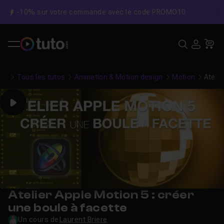
-10% sur votre commande avec le code PROMO10
C
Recher
USE
Pa
Tous les tutos
Animation & Motion design
Motion
Atelie
Play
Atelier Apple Motion 5 : créer
une boule à facette
Un cours de
Laurent Briere