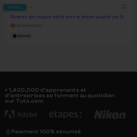
4.9230769230769
Gratuit
Favo
Générez des images stock avec le dessin assisté par IA
Jérôme Gallez
06m49
+ 1,400,000 d’apprenants et
d’entreprises se forment au quotidien
sur Tuto.com
Paiement 100% sécurisé