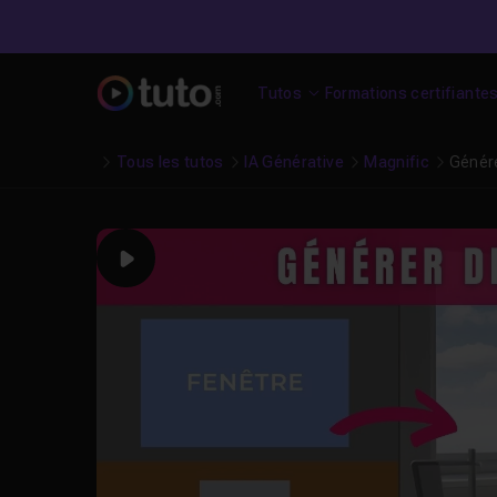
Tutos
Formations certifiante
Tous les tutos
IA Générative
Magnific
Génére
Play