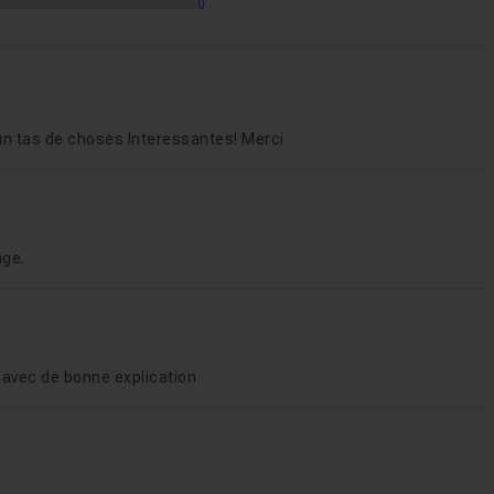
0
e un tas de choses Interessantes! Merci
age.
 avec de bonne explication