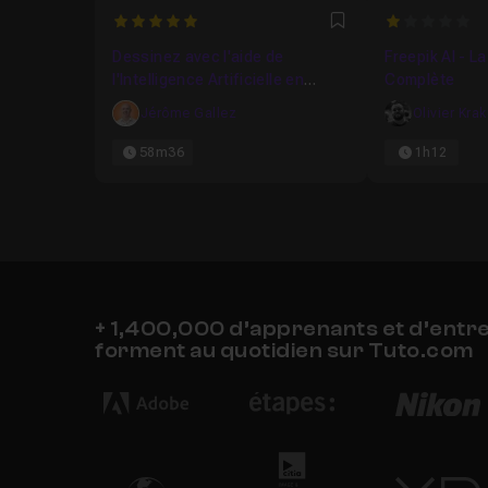
5
1
Favori
Dessinez avec l'aide de
Freepik AI - L
l'Intelligence Artificielle en
Complète
temps réel
Jérôme Gallez
Olivier Kra
58m36
1h12
+ 1,400,000 d’apprenants et d’entr
forment au quotidien sur Tuto.com