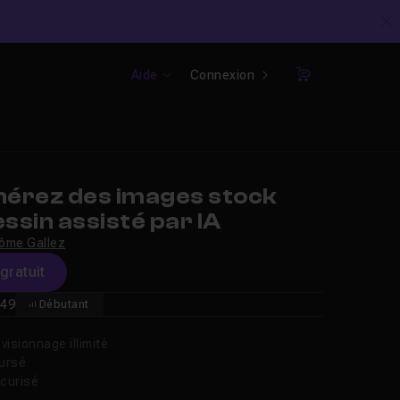
C
Aide
Connexion
Panier
érez des images stock
essin assisté par IA
ôme Gallez
gratuit
49
Débutant
isionnage illimité
oursé
curisé