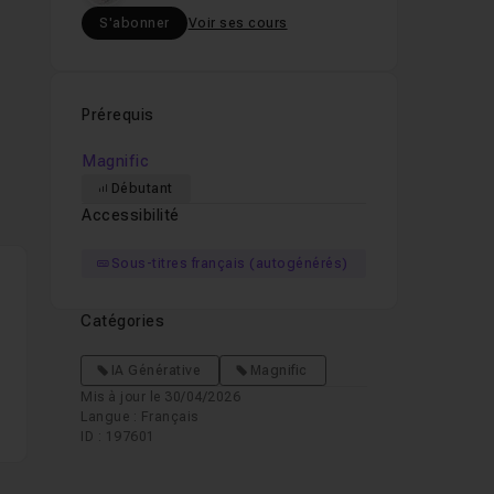
S'abonner
Voir ses cours
Prérequis
Magnific
Débutant
Accessibilité
Sous-titres français (autogénérés)
Catégories
IA Générative
Magnific
Mis à jour le 30/04/2026
Langue : Français
ID : 197601