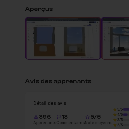
Aperçus
Leçon 1
Introduction
01m08
Leçon 2
Freepik est devenu Magnific...
58
Leçon 3
Générer une image stock
04m43
Avis des apprenants
Détail des avis
5/5
4/5
396
13
5/5
3/5
Apprenants
Commentaires
Note moyenne
2/5