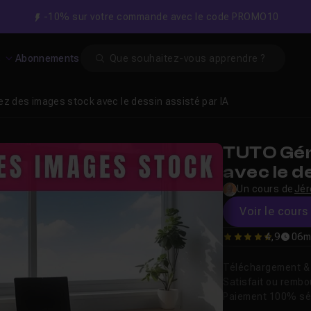
-10% sur votre commande avec le code PROMO10
Search
s
Abonnements
z des images stock avec le dessin assisté par IA
TUTO Gén
avec le d
Un cours de
Jér
Voir le cours 
4,9
06m
4.9230769230769
Téléchargement & v
Satisfait ou remb
Paiement 100% sé