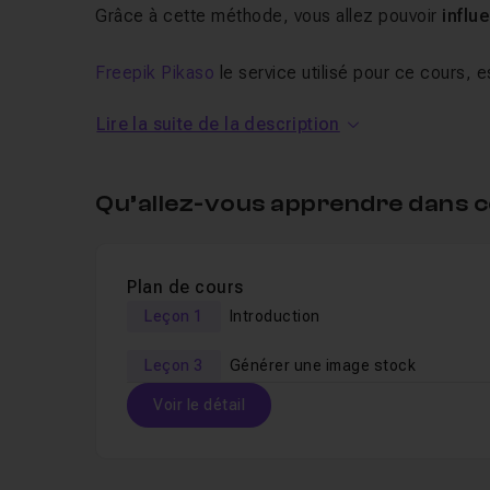
Grâce à cette méthode, vous allez pouvoir
influ
Freepik Pikaso
le service utilisé pour ce cours, es
Découvrez d'autres cas pratiques dans la
format
Lire la suite de la description
Qu’allez-vous apprendre dans c
Plan de cours
Leçon 1
Introduction
Leçon 3
Générer une image stock
Voir le détail
Table des matières