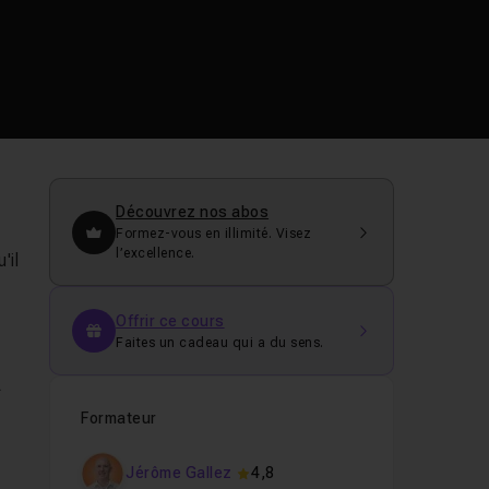
Découvrez nos abos
Formez-vous en illimité. Visez
l’excellence.
'il
Offrir ce cours
Faites un cadeau qui a du sens.
A
Formateur
Jérôme Gallez
4,8