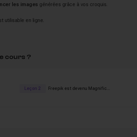
encer les images
générées grâce à vos croquis.
t utilisable en ligne.
ion plus complète sur Freepik Pikaso
.
e cours ?
Leçon 2
Freepik est devenu Magnific...