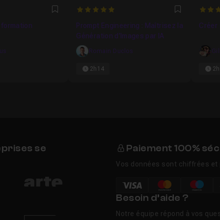
5
5
Favori
Favori
a formation
Prompt Engineering : Maîtrisez la
Créer 
Génération d’Images par IA
kus
Romain Duclos
Gil
2h14
2h
eprises se
Paiement 100% séc
Vos données sont chiffrées et 
Besoin d’aide ?
Notre équipe répond à vos ques