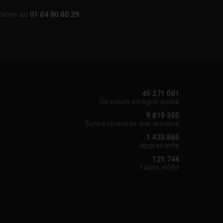
phone au
01 84 80 80 29
.
45 271 081
De cours en ligne suivis
9 819 355
Euros reversés aux auteurs
1 435 865
Apprenants
121 744
Tutos vidéo