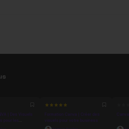
1m43
us
5
0
Favori
Favori
VA | Des Visuels
Formation Canva | Créer des
Canva
s pour les
visuels pour votre business
aux