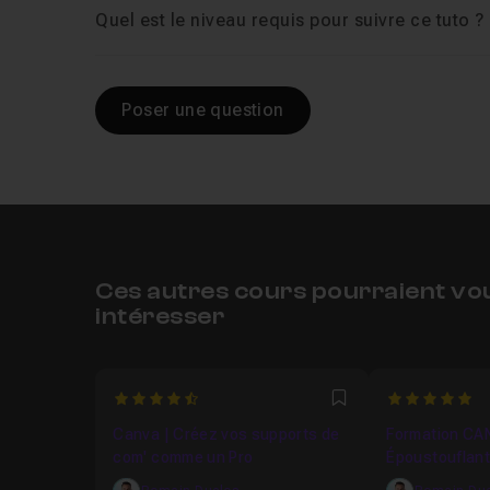
Quel est le niveau requis pour suivre ce tuto ?
Chapitre 4 : 04-Transformation magique
1
Poser une question
Ces autres cours pourraient vo
intéresser
4.2
5
Favori
Canva | Créez vos supports de
Formation CAN
com' comme un Pro
Époustouflant
Réseaux Soci