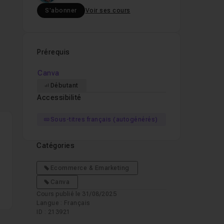
S'abonner
Voir ses cours
Prérequis
Canva
Débutant
Accessibilité
Sous-titres français (autogénérés)
Catégories
Ecommerce & Emarketing
Canva
Cours publié le 31/08/2025
Langue : Français
ID : 213921