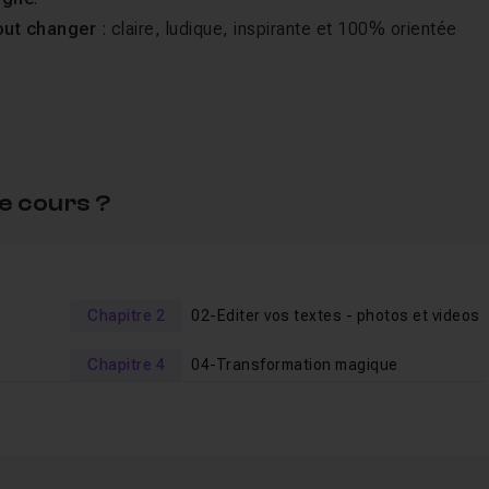
tout changer
: claire, ludique, inspirante et 100% orientée
couvrir :
xpliqués pas à pas, sans jargon technique.
e cours ?
e fonctionnalité à votre business dès aujourd’hui.
u et créer des contenus qui captent l’attention.
allons explorer ensemble :
Chapitre 2
02-Editer vos textes - photos et videos
Chapitre 4
04-Transformation magique
s