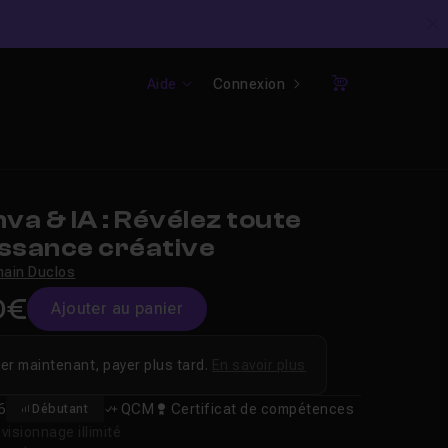
C
Aide
Connexion
Panier
a & IA : Révélez toute
issance créative
ain Duclos
0€
Ajouter au panier
er maintenant, payer plus tard.
En savoir plus
6
QCM
Certificat de compétences
Débutant
isionnage illimité