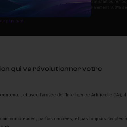
Satisfait ou remb
Paiement 100% sé
our plus tard
on qui va révolutionner votre
e contenu
… et avec l’arrivée de l’Intelligence Artificielle (IA), il
 mais nombreuses, parfois cachées, et pas toujours simples 
ligne
.