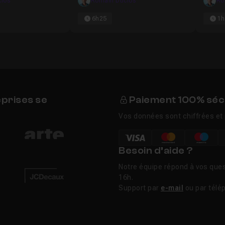
los
Romain Duclos
Ro
6h25
1h
eprises se
Paiement 100% séc
Vos données sont chiffrées et 
Besoin d’aide ?
Notre équipe répond à vos ques
16h.
Support par
e-mail
ou par télé