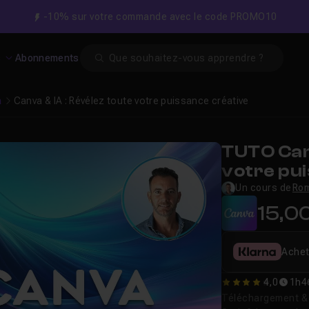
-10% sur votre commande avec le code PROMO10
Search
s
Abonnements
a
Canva & IA : Révélez toute votre puissance créative
TUTO Canv
votre pu
Un cours de
Rom
15,0
Achet
4,0
1h4
4
Téléchargement & v