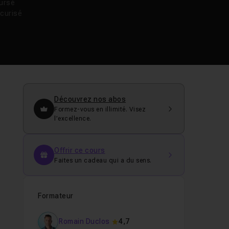
oursé
curisé
Découvrez nos abos
Formez-vous en illimité. Visez
l’excellence.
Offrir ce cours
Faites un cadeau qui a du sens.
Formateur
à
Romain Duclos
4,7