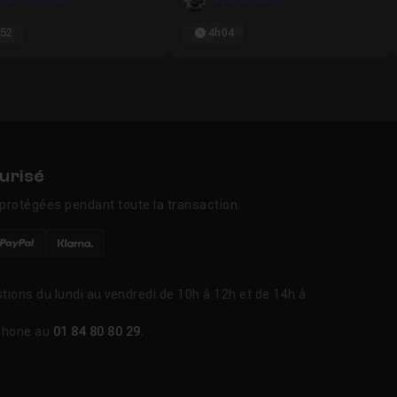
main Duclos
Olivier Krakus
52
4h04
urisé
protégées pendant toute la transaction.
tions du lundi au vendredi de 10h à 12h et de 14h à
phone au
01 84 80 80 29
.