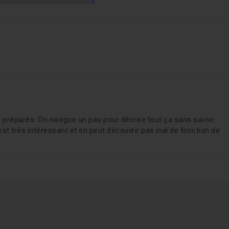
rgerie
0
ppli
avoir-plus-d-option
-banniere-youtube
de-votre-visuel
 préparés. On navigue un peu pour décrire tout ça sans savoir
 est très intéressant et on peut découvrir pas mal de fonction de
-d-un-prompt
t videos
31m15