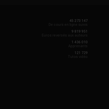
45 273 147
De cours en ligne suivis
9 819 951
Euros reversés aux auteurs
1 436 010
Apprenants
121 729
Tutos vidéo