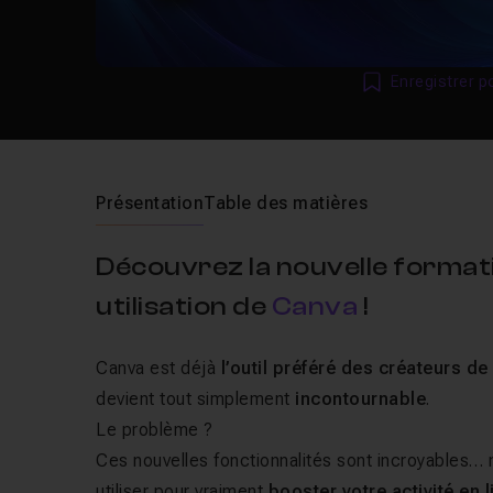
Enregistrer p
Présentation
Table des matières
Découvrez la nouvelle formati
utilisation de
Canva
!
Canva est déjà
l’outil préféré des créateurs d
devient tout simplement
incontournable
.
Le problème ?
Ces nouvelles fonctionnalités sont incroyables…
utiliser pour vraiment
booster votre activité en 