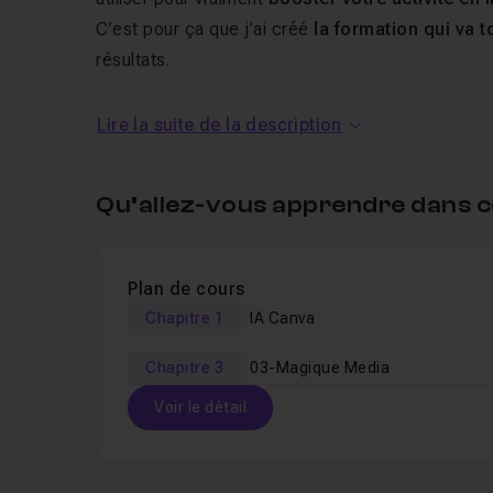
C’est pour ça que j’ai créé
la formation qui va 
résultats.
Dans cette formation vous allez dé
Lire la suite de la description
Plus de 20 outils magiques et intelligents
e
Qu’allez-vous apprendre dans c
Des
exemples concrets
pour appliquer chaqu
Des
astuces inédites
pour gagner un temps fo
Plan de cours
Parmi les fonctionnalités que nous 
Chapitre 1
IA Canva
Texte vers Image & Texte vers Vidéo
Chapitre 3
03-Magique Media
Magic Design pour vos vidéos et présentation
Voir le détail
L’Écriture Magique et la Voix de Marque
Animation Magique et Effets Magiques
Table des matières