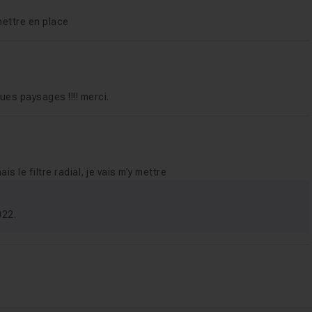
mettre en place
ues paysages !!!! merci.
is le filtre radial, je vais m’y mettre
022.