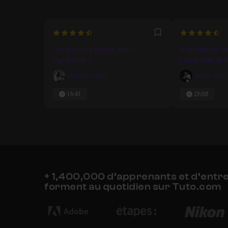
4.3793103448276
4.3
Favori
La retouche photo avec
3 études de ca
Lightroom 5
Lightroom de 
Serge Ramelli
Serge Nied
1h41
2h08
+ 1,400,000 d’apprenants et d’entr
forment au quotidien sur Tuto.com