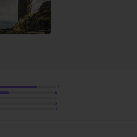
ama
07m39
17
6
1
0
0