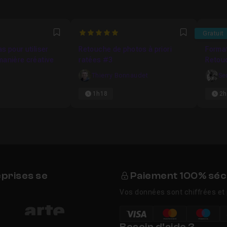
5
4.636
Gratuit
Favori
Favori
s pour utiliser
Retouche de photos à priori
Format
manière créative
ratées #3
Retou
Thierry Bonnaudet
Se
1h18
2h
eprises se
Paiement 100% séc
Vos données sont chiffrées et 