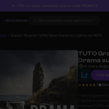
-10% sur votre commande avec le code PROMO10
Search
s
Abonnements
room
Gratuit : Réaliser l'effet Warm Drama sur Lightroom #EFE
TUTO Grat
Drama su
Un cours de
Aur
Voir l
4,7
08m
4.6666666666667
Téléchargement & v
Satisfait ou remb
Paiement 100% sé