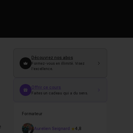
Découvrez nos abos
Formez-vous en illimité. Visez
l’excellence.
Offrir ce cours
Faites un cadeau qui a du sens.
Formateur
e
Aurelien Seignard
4,8