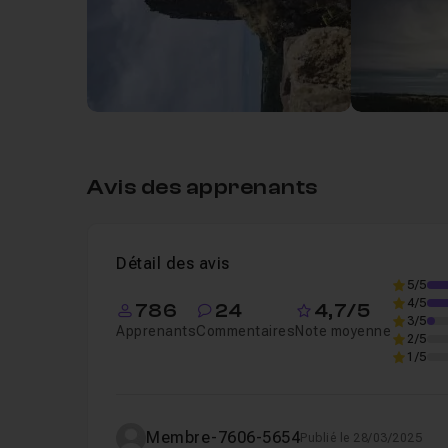
Introduction
Leçon 1
Voir
Chapitre 2 : Réalisation de l'effet Warm Dr
Avis des apprenants
Détail des avis
5/5
4/5
786
24
4,7/5
3/5
Apprenants
Commentaires
Note moyenne
2/5
1/5
Membre-7606-5654
Publié le 28/03/2025