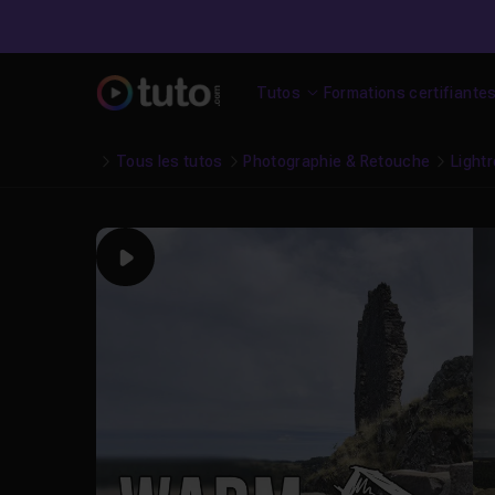
Tutos
Formations certifiante
Tous les tutos
Photographie & Retouche
Light
Play