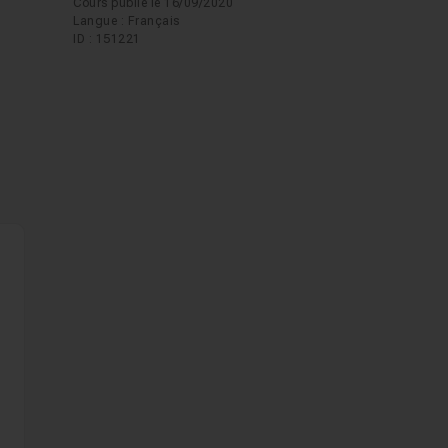
Cours publié le 16/09/2020
Langue : Français
ID : 151221