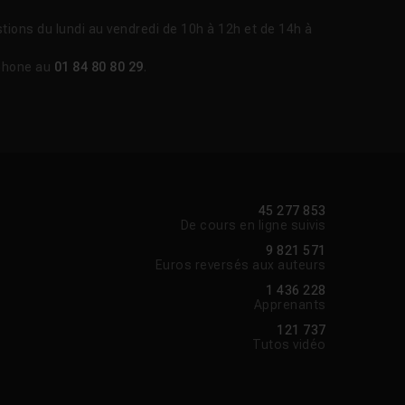
tions du lundi au vendredi de 10h à 12h et de 14h à
phone au
01 84 80 80 29
.
45 277 853
De cours en ligne suivis
9 821 571
Euros reversés aux auteurs
1 436 228
Apprenants
121 737
Tutos vidéo