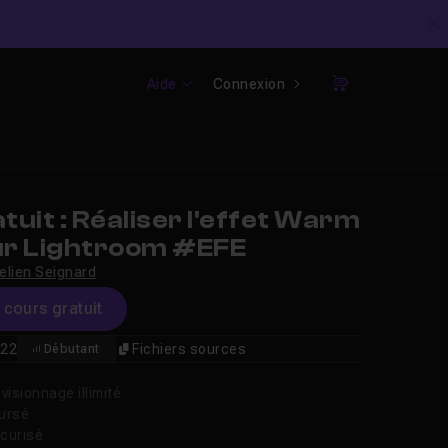
C
Aide
Connexion
Panier
uit : Réaliser l'effet Warm
r Lightroom #EFE
elien Seignard
e cours gratuit
22
Fichiers sources
Débutant
isionnage illimité
oursé
curisé