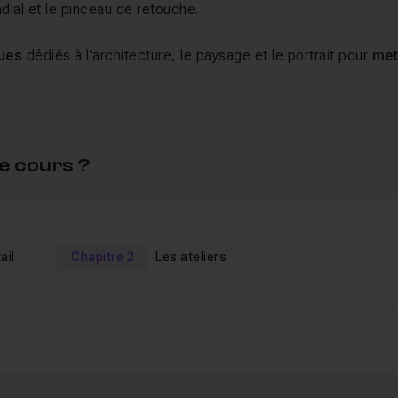
adial et le pinceau de retouche.
ques
dédiés à l'architecture, le paysage et le portrait pour
met
'utiliser pleinement tout les outils du module de
e cours ?
aide pour répondre à toutes vos questions.
ail
Chapitre 2
Les ateliers