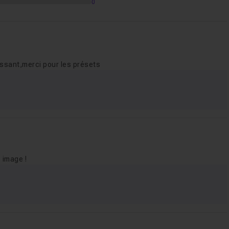
0
essant,merci pour les présets
 image !
5m54