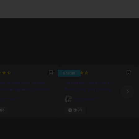
4.6363636363636
Gratuit
Favori
Fav
es de cas pour utiliser
Formation Lightroom 4 :
oom de manière créative
Retouchez vos photos
Ima
rge Nied
Serge Ramelli
08
2h08