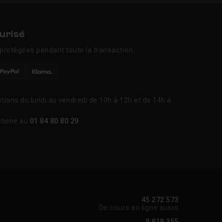
urisé
protégées pendant toute la transaction.
tions du lundi au vendredi de 10h à 12h et de 14h à
phone au
01 84 80 80 29
.
45 272 573
De cours en ligne suivis
9 819 355