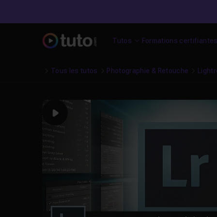
Tutos
Formations certifiante
Tous les tutos
Photographie & Retouche
Light
Play