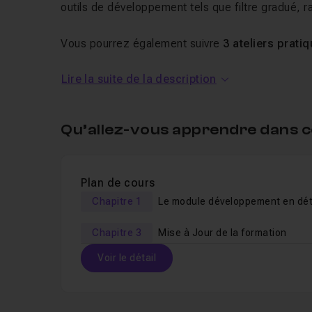
outils de développement tels que filtre gradué, r
Vous pourrez également suivre
3 ateliers prati
en pratique vos nouvelles connaissances
.
Lire la suite de la description
A la fin de cette formation,
vous serez capable d
développement Lightroom
.
Qu’allez-vous apprendre dans c
Le formateur est disponible dans le salon d'entr
Plan de cours
Chapitre 1
Le module développement en dét
Chapitre 3
Mise à Jour de la formation
Voir le détail
Table des matières