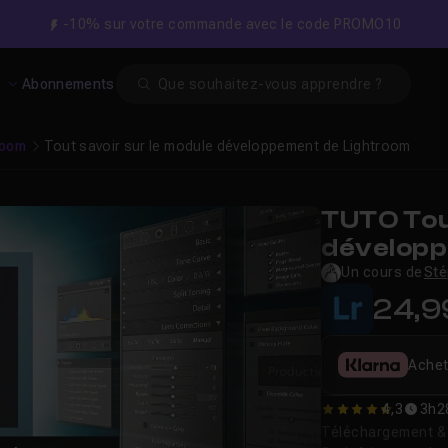
-10% sur votre commande avec le code PROMO10
Search
s
Abonnements
room
Tout savoir sur le module développement de Lightroom
TUTO Tou
développ
Un cours de
Sté
24,9
Achet
4,3
3h2
4.3333333333333
Téléchargement & v