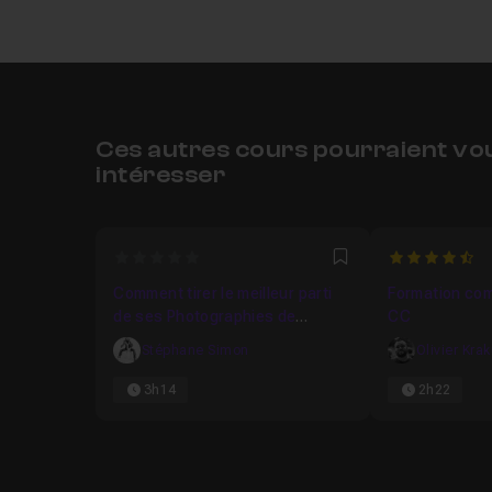
Ces autres cours pourraient vo
intéresser
0
4.5
Favori
Comment tirer le meilleur parti
Formation com
de ses Photographies de
CC
Vacances
Stéphane Simon
Olivier Kra
3h14
2h22