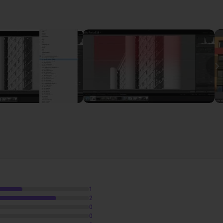
tail
2h12
I
n
1
2
0
0