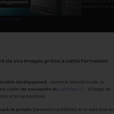
Satisfait ou remb
Paiement 100% sé
our plus tard
ent de vos images grâce à cette formation
u module développement
, comme la retouche locale, la
ans oublier
les nouveautés de
Lightroom CC
; à l'image de
izon et les perspectives.
 pack de presets
(paramètres prédéfinis) et un autre pour le