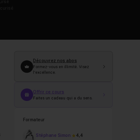
oursé
curisé
Découvrez nos abos
Formez-vous en illimité. Visez
l’excellence.
Offrir ce cours
Faites un cadeau qui a du sens.
Formateur
s
Stéphane Simon
4,4