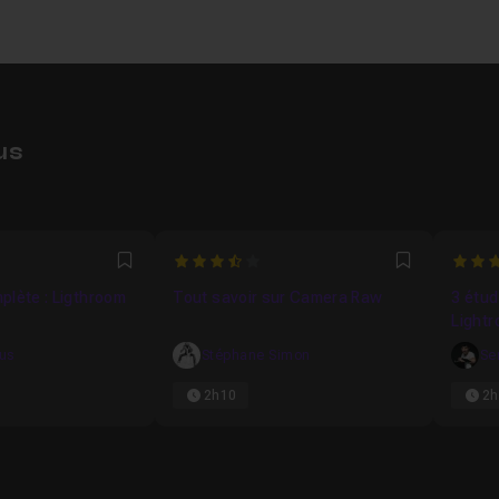
us
3.6666666666667
4.3
Favori
Favori
plète : Ligthroom
Tout savoir sur Camera Raw
3 étud
Lightr
kus
Stéphane Simon
Se
2h10
2h