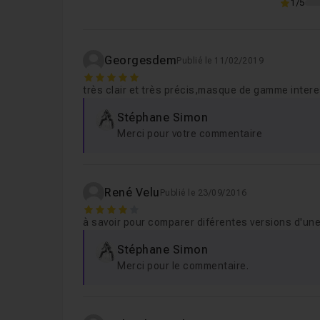
1/5
11. Suppression yeux rouge
Leçon 11
12. Le filtre gradué et radial
Leçon 12
Georgesdem
Publié le 11/02/2019
13. Le pinceau de retouche
Leçon 13
5
très clair et très précis,masque de gamme inter
14. Transformation (Upright)
Leçon 14
Stéphane Simon
15. Les éditeurs externes
Leçon 15
Merci pour votre commentaire
16. Les fusions pano et HDR
Leçon 16
René Velu
Publié le 23/09/2016
Chapitre 2 : Les ateliers
1h10
4
à savoir pour comparer diférentes versions d'une
Chapitre 3 : Mise à Jour de la formation
0
Stéphane Simon
Merci pour le commentaire.