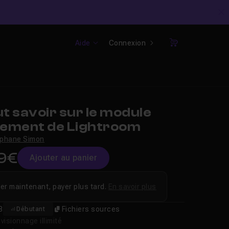
C
Aide
Connexion
Panier
t savoir sur le module
ement de Lightroom
phane Simon
9€
Ajouter au panier
er maintenant, payer plus tard.
En savoir plus
8
Fichiers sources
Débutant
isionnage illimité