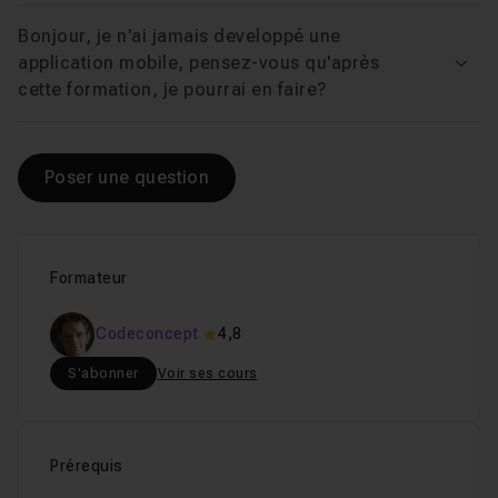
Chapitre 3 : Persister les données dans indexedDB a
Bonjour, je n'ai jamais developpé une
application mobile, pensez-vous qu'après
Voir
Chapitre 4 : Projet 2 "FoodEval" (basé sur Ionic 3, Io
cette formation, je pourrai en faire?
Poser une question
Formateur
Codeconcept
4,8
S'abonner
Voir ses cours
Prérequis