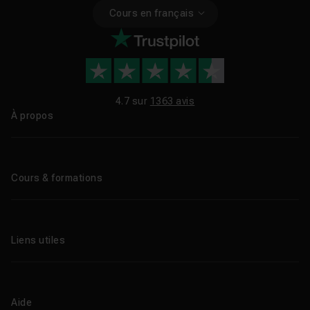
Cours en français
4.7 sur
1363 avis
À propos
Qui sommes-nous ?
Le blog
Cours & formations
Tous les tutos
Formations éligibles CPF
Liens utiles
Formations certifiantes
Formations IA
Entreprises
Tutos gratuits
Abonnement Tuto.com
Aide
Promos
Centres de formation