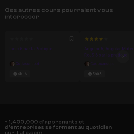
Ces autres cours pourraient vous
intéresser
0
4
Favori
Ionic 5 par la Pratique
Angular 6, Angular Materi
RxJS 6 par la pratique
Ima
Codeconcept
Codeconcept
4h16
5h03
+ 1,400,000 d’apprenants et
d’entreprises se forment au quotidien
sur Tuto.com