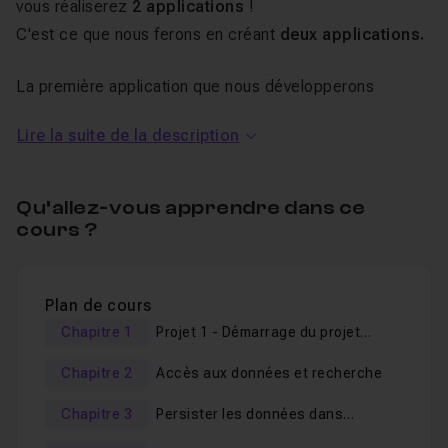
vous réaliserez
2 applications
!
C'est ce que nous ferons en créant
deux applications.
La première application que nous développerons
ensemble nous permettra de créer :
Lire la suite de la description
une application basée sur des tabs
de la personnaliser
Qu’allez-vous apprendre dans ce
cours ?
d'utiliser des composants Ionic tels
LoadingController, Toasts, Searchbar ... etc ...
voir ou revoir la création de formulaires permettant à
Plan de cours
vos utilisateurs de saisir des données
Chapitre 1
Projet 1 - Démarrage du projet
persister dans IndexedDB à la l'aide de Dexie, dont la
"Veille Techno" (basé sur Ionic3,
nouvelle version a introduit quelques breaking changes
Chapitre 2
Accès aux données et recherche
Dexie)
La seconde application - baptisée FoodEval, vous
Chapitre 3
Persister les données dans
indexedDB avec Dexie
permettra d'utiliser non seulement le hardware de votre