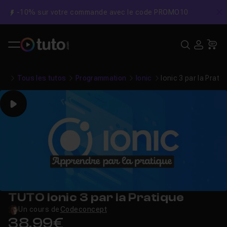
-10% sur votre commande avec le code PROMO10
C
Recher
USE
Pa
Tous les tutos
Programmation
Ionic
Ionic 3 par la Prati
Play
TUTO Ionic 3 par la Pratique
Un cours de
Codeconcept
38,99€