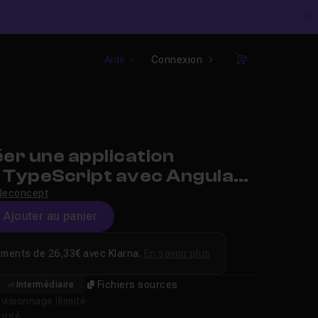
C
Aide
Connexion
Panier
er une application
k TypeScript avec Angular
S
deconcept
Ajouter au panier
ements de 26,33€ avec Klarna.
En savoir plus
Fichiers sources
Intermédiaire
isionnage illimité
oursé