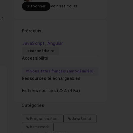
S'abonner
Voir ses cours
ut
Prérequis
,
JavaScript
Angular
Intermédiaire
Accessibilité
Sous-titres français (autogénérés)
Ressources téléchargeables
par
Fichiers sources
(222.74 Ko)
Catégories
:
Programmation
JavaScript
framework