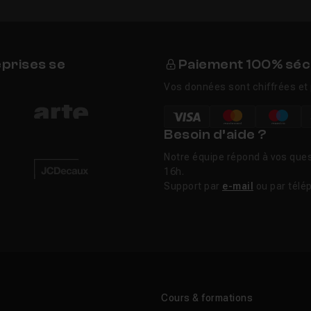
CMS : afficher les articles
19m35
 CMS : suppression d'articles
28m56
eprises se
Paiement 100% séc
Vos données sont chiffrées et 
 CMS : modification d'articles
20m27
Besoin d’aide ?
 CMS : création d'utilisateurs
18m30
Notre équipe répond à vos ques
16h.
Support par
e-mail
ou par télé
 CMS : modification d'articles (suite)
13m53
CMS : authentifier un utilisateur
45m14
 CMS : créer un utilisateur côté Angular
24m04
Cours & formations