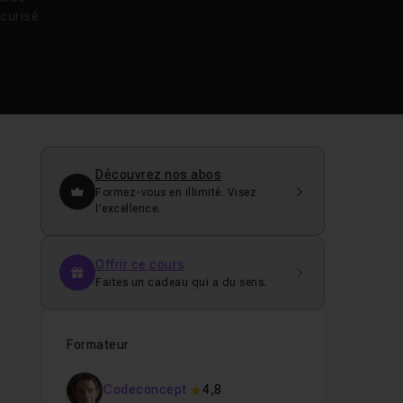
curisé
Découvrez nos abos
Formez-vous en illimité. Visez
l’excellence.
Offrir ce cours
Faites un cadeau qui a du sens.
Formateur
Codeconcept
4,8