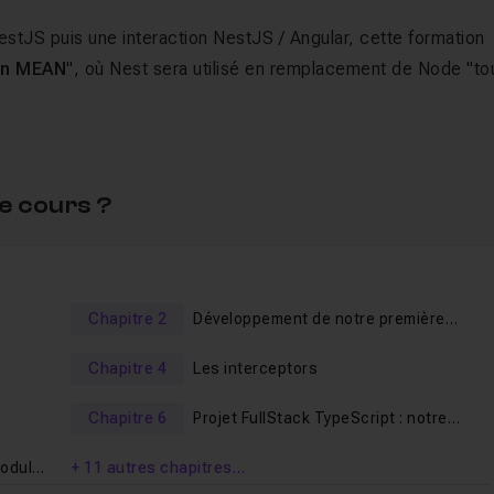
estJS puis une interaction NestJS / Angular, cette formation
n MEAN
", où Nest sera utilisé en remplacement de Node "to
r une application FullStack
e cours ?
NestJS
Chapitre 2
Développement de notre première
exclusivement à Nest permettront de
prendre en main Nest 
application NestJS
tant d'implémenter le CRUD
.
Chapitre 4
Les interceptors
 sections dédiées, des notions avancées de Nest telles que 
Chapitre 6
Projet FullStack TypeScript : notre
client Angular
module
+ 11 autres chapitres…