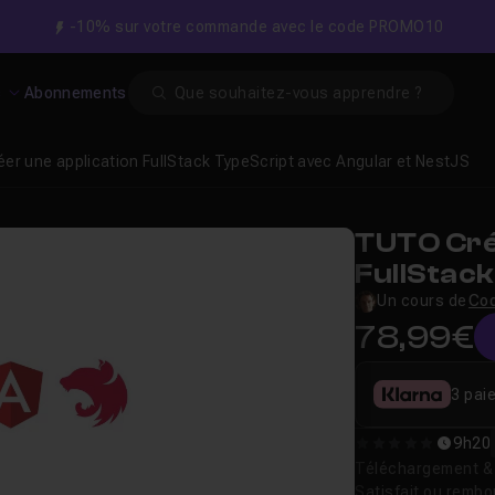
-10% sur votre commande avec le code PROMO10
Search
s
Abonnements
éer une application FullStack TypeScript avec Angular et NestJS
TUTO Cré
FullStac
et NestJ
Un cours de
Co
78,99€
3 pai
9h20
0
Téléchargement & v
Satisfait ou remb