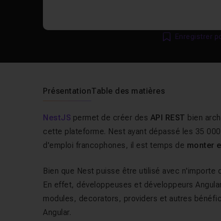
Enregistrer p
Présentation
Table des matières
NestJS
permet de créer des
API REST
bien arch
cette plateforme. Nest ayant dépassé les 35 000
d'emploi francophones, il est temps de
monter e
Bien que Nest puisse être utilisé avec n'importe qu
En effet, développeuses et développeurs Angula
modules,
decorators
,
providers
et autres bénéfi
Angular.