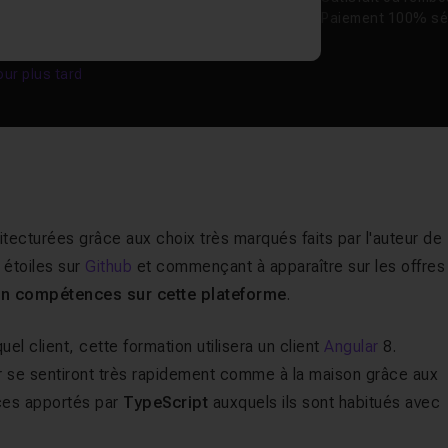
Paiement 100% sé
our plus tard
itecturées grâce aux choix très marqués faits par l'auteur de
 étoiles sur
Github
et commençant à apparaître sur les offres
n compétences sur cette plateforme
.
el client, cette formation utilisera un client
Angular
8.
r se sentiront très rapidement comme à la maison grâce aux
ces apportés par
TypeScript
auxquels ils sont habitués avec