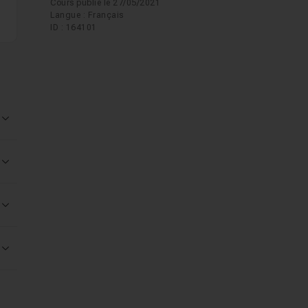
Cours publié le 27/05/2021
Langue : Français
ID : 164101
Voir la réponse
Voir la réponse
Voir la réponse
Voir la réponse