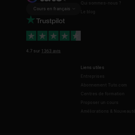
Qui sommes-nous ?
Cours en français
Chapitre 18 : Projet FullStack TypeScript de
Le blog
4.7 sur
1363 avis
Liens utiles
Entreprises
Abonnement Tuto.com
Centres de formation
Proposer un cours
Améliorations & Nouveaut