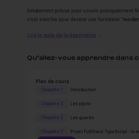
Initialement prévue pour couvrir principalement N
s'est enrichie pour devenir une formation "
moder
court".
Lire la suite de la description
Au programme de ce tuto Crée
Qu’allez-vous apprendre dans c
TypeScript avec Angular et 
Plan de cours
Cette formation se passera en 3 temps.
Chapitre 1
Introduction
Les premières heures de formation consacrées 
la pratique en créant une application permet
Chapitre 3
Les pîpes
Puis, nous approfondirons ensemble, grâce à des
Chapitre 5
Les guards
pipes
Chapitre 7
Projet FullStack TypeScript : le 
Angular Articles