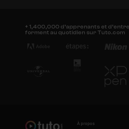
Chapitre 11 : Projet FullStack TypeScript de 
Chapitre 12 : Projet FullStack TypeScript de
+ 1,400,000 d’apprenants et d’entr
forment au quotidien sur Tuto.com
Chapitre 13 : Projet FullStack TypeScript de
Chapitre 14 : Projet FullStack TypeScript de
Chapitre 15 : Projet FullStack TypeScript de
Chapitre 16 : Projet FullStack TypeScript de 
Chapitre 17 : Projet FullStack TypeScript de
À propos