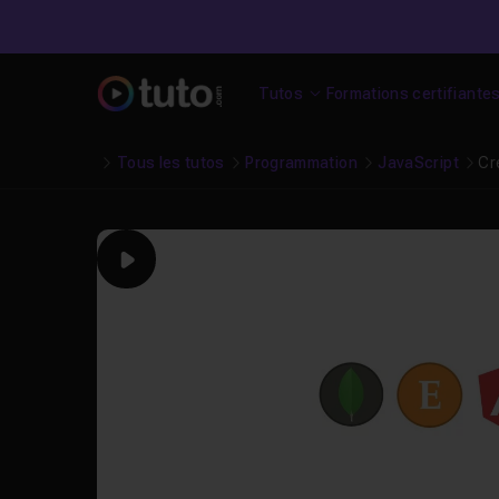
Tutos
Formations certifiante
Tous les tutos
Programmation
JavaScript
Cr
Play