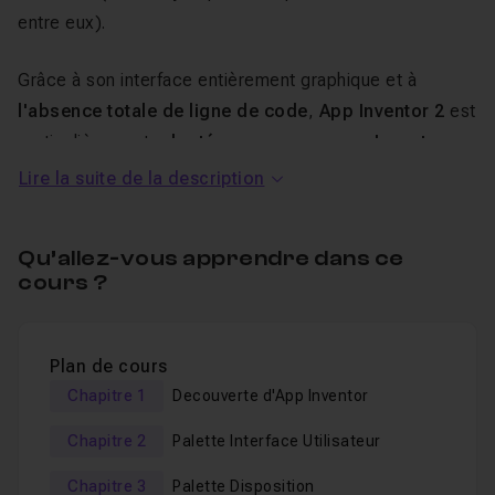
entre eux).
Grâce à son interface entièrement graphique et à
l'absence totale de ligne de code
,
App Inventor 2
est
particulièrement
adaptée aux personnes n'ayant
aucune connaissance en programmation.
Lire la suite de la description
Même si l'interface et son utilisation sont très simples, il
Qu’allez-vous apprendre dans ce
n'en reste pas moins que
vous pouvez créer des
cours ?
applications très puissantes
en quelques minutes.
Vous pensez que créer une application qui utilise la
Plan de cours
reconnaissance vocale, la localisation GPS, l'appareil
Chapitre 1
Decouverte d'App Inventor
photo, la caméra de votre périphérique mobile n'est pas
à votre portée ? Je peux vous garantir qu'avec App
Chapitre 2
Palette Interface Utilisateur
inventor 2, non seulement vous y arriverez, mais en plus
Chapitre 3
Palette Disposition