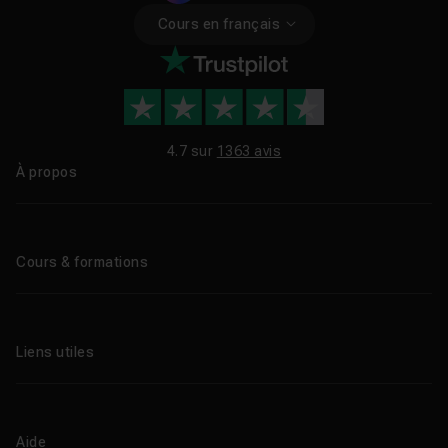
Cours en français
4.7 sur
1363 avis
À propos
Qui sommes-nous ?
Le blog
Cours & formations
Tous les tutos
Formations éligibles CPF
Liens utiles
Formations certifiantes
Formations IA
Entreprises
Tutos gratuits
Abonnement Tuto.com
Aide