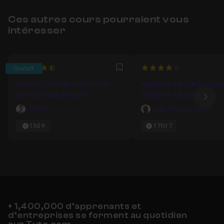
Ces autres cours pourraient vous
intéresser
4.4705882352941
4
Gratuit
Favori
Gratuit : 1H Pour créer votre
Apprendre le C# (C-Shar
première app Android !
débutant à Expert
Ima
Mbritto
Jean Philippe Parein
1h09
17h17
+ 1,400,000 d’apprenants et
d’entreprises se forment au quotidien