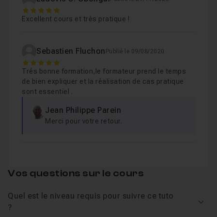
Chapitre 4 : Palette Média
54m37
5
Navigateur Web
Excellent cours et très pratique !
Traducteur Vocale (Anglais / Espagnol)
Chapitre 5 : Blocs Incorporés utilisation avancés
48
App Liste des courses
Sebastien Fluchon
Publié le 09/08/2020
Jeux Monster Ball
5
Trés bonne formation,le formateur prend le temps
Chapitre 6 : Palette Dessin et Animation
1h14
Chronomètre
de bien expliquer et la réalisation de cas pratique
Lecteur vocal de SMS
sont essentiel .
Chapitre 7 : Palette Sensor
1h12
Application de prise de notes persistantes
Jean Philippe Parein
Merci pour votre retour.
Application vocale qui affiche une image satellite
Chapitre 8 : Palette Social
35m16
A la fin de ce cours, vous serez capable de réaliser
beaucoup d'autres types d'applications ou de jeux :
Chapitre 9 : Screen : l'écran de l'application
26m
Vos questions sur le cours
Lecteur vidéo
Quel est le niveau requis pour suivre ce tuto
Lecteur de musique
Chapitre 10 : Palette Stockage
1h31
Voir
?
Des jeux (app de type quizz, ou graphique)