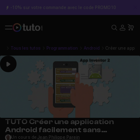
-10% sur votre commande avec le code PROMO10
C
Recher
USE
Pa
Tous les tutos
Programmation
Android
Créer une appli
Play
TUTO Créer une application
Android facilement sans
programmation
Un cours de
Jean Philippe Parein