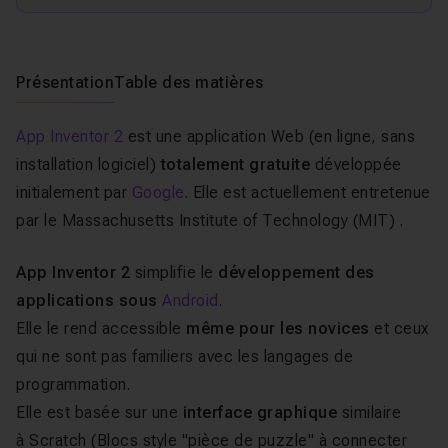
Présentation
Table des matières
App Inventor 2
est une application Web (en ligne, sans
installation logiciel)
totalement gratuite
développée
initialement par
Google
. Elle est actuellement entretenue
par le Massachusetts Institute of Technology (MIT) .
App Inventor 2
simplifie le
développement des
applications sous
Android
.
Elle le rend accessible
même pour les novices
et ceux
qui ne sont pas familiers avec les langages de
programmation.
Elle est basée sur une
interface graphique
similaire
à
Scratch
(Blocs style "pièce de puzzle" à connecter